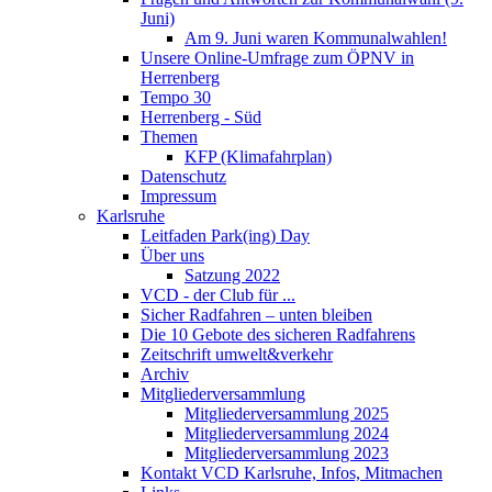
Juni)
Am 9. Juni waren Kommunalwahlen!
Unsere Online-Umfrage zum ÖPNV in
Herrenberg
Tempo 30
Herrenberg - Süd
Themen
KFP (Klimafahrplan)
Datenschutz
Impressum
Karlsruhe
Leitfaden Park(ing) Day
Über uns
Satzung 2022
VCD - der Club für ...
Sicher Radfahren – unten bleiben
Die 10 Gebote des sicheren Radfahrens
Zeitschrift umwelt&verkehr
Archiv
Mitgliederversammlung
Mitgliederversammlung 2025
Mitgliederversammlung 2024
Mitgliederversammlung 2023
Kontakt VCD Karlsruhe, Infos, Mitmachen