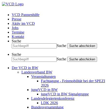
VCD Pannenhilfe
Presse
Aktiv im VCD
Jobs
Termine
Kontakt
Suche
Suche
Suche abschicken
Suche
Suche
Suche abschicken
Der VCD in BW
Landesverband BW
Veranstaltungen
Fachtagung - Feinmobilität bei der SPEZI
2026
jungVCD in BW
jungVCD in BW Signalgruppe
Landesdelegiertenkonferenz
LDK 2026
Bundesversammlung