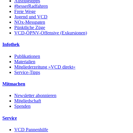
Ausflugstipps
#besserRadfahren
Freie Wege
Jugend und VCD
NOx-Messpaten
Pünktliche Züge
VCD-ÖPNV-Offensive (Exkursionen)
Infothek
Publikationen
Materialien
Mitgliederzeitung »VCD direkt«
Service-Tipps
Mitmachen
Newsletter abonnieren
Mitgliedschaft
Spenden
Service
VCD Pannenhilfe