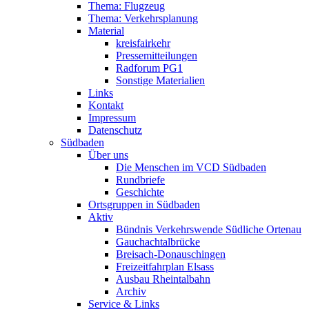
Thema: Flugzeug
Thema: Verkehrsplanung
Material
kreisfairkehr
Pressemitteilungen
Radforum PG1
Sonstige Materialien
Links
Kontakt
Impressum
Datenschutz
Südbaden
Über uns
Die Menschen im VCD Südbaden
Rundbriefe
Geschichte
Ortsgruppen in Südbaden
Aktiv
Bündnis Verkehrswende Südliche Ortenau
Gauchachtalbrücke
Breisach-Donauschingen
Freizeitfahrplan Elsass
Ausbau Rheintalbahn
Archiv
Service & Links