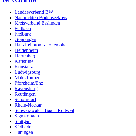
Der VCD in BW
Landesverband BW
Nachrichten Bodenseekreis
Kreisverband Esslingen
Fellbach
Freiburg
Göppingen
Hall-Heilbronn-Hohenlohe
Heidenheim
Herrenberg
Karlsruhe
Konstanz
Ludwigsburg
Main-Tauber
Pforzheim/Enz
Ravensburg
Reutlingen
Schorndorf
Rhein-Neckar
Schwarzwald - Baar - Rottweil
Sigmaringen
Stuttgart
Südbaden
Tübingen