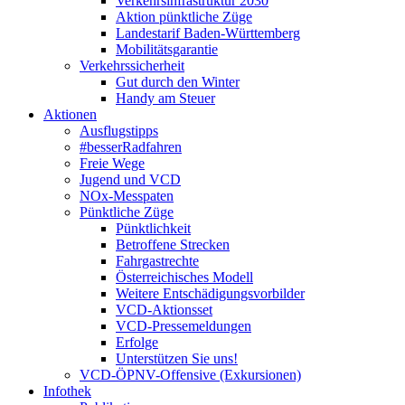
Verkehrsinfrastruktur 2030
Aktion pünktliche Züge
Landestarif Baden-Württemberg
Mobilitätsgarantie
Verkehrssicherheit
Gut durch den Winter
Handy am Steuer
Aktionen
Ausflugstipps
#besserRadfahren
Freie Wege
Jugend und VCD
NOx-Messpaten
Pünktliche Züge
Pünktlichkeit
Betroffene Strecken
Fahrgastrechte
Österreichisches Modell
Weitere Entschädigungsvorbilder
VCD-Aktionsset
VCD-Pressemeldungen
Erfolge
Unterstützen Sie uns!
VCD-ÖPNV-Offensive (Exkursionen)
Infothek