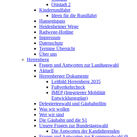
Oststadt 2
Kinderrundfahrt
Ideen für die Rundfahrt
Hansegispass
Heidenheimer Wege
Radwege-Hotline
Impressum
Datenschutz
Termine Übersicht
Über uns
Herrenberg
Fragen und Antworten zur Landtagswahl
Aktuell
Herrenberger Dokumente
Leitbild Herrenberg 2035
Fußverkehrcheck
IMEP (Integrierter Mobilität
Entwicklungsplan)
Delegiertenwahl und Gäubahnfilm
Was wir wollen
Wer wir sind
Die Gäubahn und die S1
Unsere Fragen zur Bundestagswahl
Die Antworten der Kandidierenden
Fragen und Antworten zur Kommunalwahl (9.