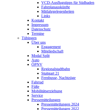
VCD-Ausflugstipps für Südbaden
Fahrplanauskünfte
Mitfahrgelegenheiten
Links
Kontakt
Impressum
Datenschutz
Termine
Tübingen
Über uns
Engagement
Mitgliedschaft
Modal Split
Auto
ÖPNV
Regionalstadtbahn
Stuttgart 21
Fernbusse, Nachtzüge
Fahrrad
Füße
Mobilitätserziehung
Service
Pressemitteilungen
Pressemitteilungen 2024
Pressemitteilungen 2022