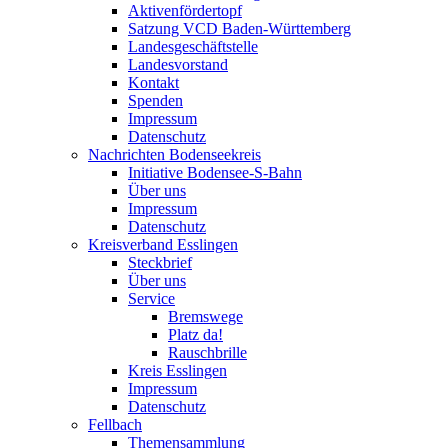
Aktivenfördertopf
Satzung VCD Baden-Württemberg
Landesgeschäftstelle
Landesvorstand
Kontakt
Spenden
Impressum
Datenschutz
Nachrichten Bodenseekreis
Initiative Bodensee-S-Bahn
Über uns
Impressum
Datenschutz
Kreisverband Esslingen
Steckbrief
Über uns
Service
Bremswege
Platz da!
Rauschbrille
Kreis Esslingen
Impressum
Datenschutz
Fellbach
Themensammlung