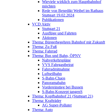
Wieviele wirklich zum Hauptbahnhof
möchten
Rede von Benedikt Weibel im Rathaus
Stuttgart 19.02.2024
Publikationen
VCD Aktiv
Stuttgart 21
Ausflüge und Fahrten
Aktionen
Thema: Bürgerbegehren Bahnhof mit Zukunft
Thema: Zu Fuß
Thema: Fahrrad
Thema: Bus und Bahn, ÖPNV
Nahverkehrspläne
VVS Fahrgastbeirat
Fahrradmitnahme
Luftseilbahn
S-Bahn-Chaos
Panoramabahn
Vordereinstieg bei Bussen
S-Bahn-Konzept tangenS
Thema: Kopfbahnhof 21 (Stuttgart 21)
Thema: Krafträder
AG Super-Polluter
Thema: Auto