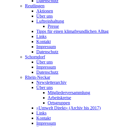
Datenschutz
Reutlingen
Aktionen
Über uns
Luftreinhaltung
Presse
Tipps für einen klimafreundlichen Alltag
Links
Kontakt
Impressum
Datenschutz
Schorndorf
Über uns
Impressum
Datenschutz
Rhein-Neckar
Newsletterarchiv
Über uns
Mitgliederversammlung
Arbeitskreise
Ortsgruppen
»Umwelt Direkt« (Archiv bis 2017)
Links
Kontakt
Impressum