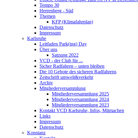
Tempo 30
Herrenberg - Süd
Themen
KFP (Klimafahrplan)
Datenschutz
Impressum
Karlsruhe
Leitfaden Park(ing) Day
Über uns
Satzung 2022
VCD - der Club für ...
Sicher Radfahren – unten bleiben
Die 10 Gebote des sicheren Radfahrens
Zeitschrift umwelt&verkehr
Archiv
Mitgliederversammlung
Mitgliederversammlung 2025
Mitgliederversammlung 2024
Mitgliederversammlung 2023
Kontakt VCD Karlsruhe, Infos, Mitmachen
Links
Impressum
Datenschutz
Konstanz