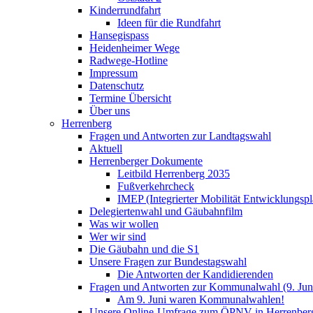
Kinderrundfahrt
Ideen für die Rundfahrt
Hansegispass
Heidenheimer Wege
Radwege-Hotline
Impressum
Datenschutz
Termine Übersicht
Über uns
Herrenberg
Fragen und Antworten zur Landtagswahl
Aktuell
Herrenberger Dokumente
Leitbild Herrenberg 2035
Fußverkehrcheck
IMEP (Integrierter Mobilität Entwicklungspl
Delegiertenwahl und Gäubahnfilm
Was wir wollen
Wer wir sind
Die Gäubahn und die S1
Unsere Fragen zur Bundestagswahl
Die Antworten der Kandidierenden
Fragen und Antworten zur Kommunalwahl (9. Jun
Am 9. Juni waren Kommunalwahlen!
Unsere Online-Umfrage zum ÖPNV in Herrenber