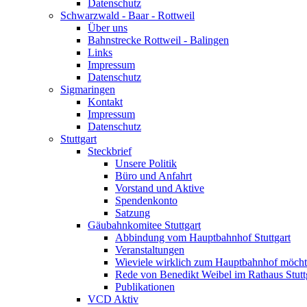
Datenschutz
Schwarzwald - Baar - Rottweil
Über uns
Bahnstrecke Rottweil - Balingen
Links
Impressum
Datenschutz
Sigmaringen
Kontakt
Impressum
Datenschutz
Stuttgart
Steckbrief
Unsere Politik
Büro und Anfahrt
Vorstand und Aktive
Spendenkonto
Satzung
Gäubahnkomitee Stuttgart
Abbindung vom Hauptbahnhof Stuttgart
Veranstaltungen
Wieviele wirklich zum Hauptbahnhof möch
Rede von Benedikt Weibel im Rathaus Stutt
Publikationen
VCD Aktiv