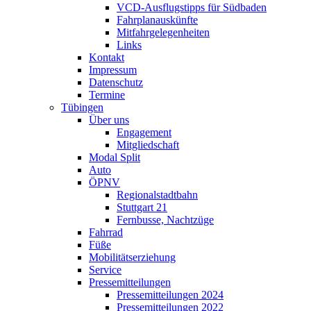
VCD-Ausflugstipps für Südbaden
Fahrplanauskünfte
Mitfahrgelegenheiten
Links
Kontakt
Impressum
Datenschutz
Termine
Tübingen
Über uns
Engagement
Mitgliedschaft
Modal Split
Auto
ÖPNV
Regionalstadtbahn
Stuttgart 21
Fernbusse, Nachtzüge
Fahrrad
Füße
Mobilitätserziehung
Service
Pressemitteilungen
Pressemitteilungen 2024
Pressemitteilungen 2022