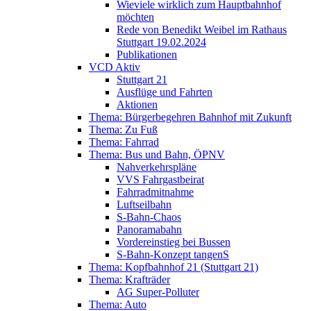
Wieviele wirklich zum Hauptbahnhof
möchten
Rede von Benedikt Weibel im Rathaus
Stuttgart 19.02.2024
Publikationen
VCD Aktiv
Stuttgart 21
Ausflüge und Fahrten
Aktionen
Thema: Bürgerbegehren Bahnhof mit Zukunft
Thema: Zu Fuß
Thema: Fahrrad
Thema: Bus und Bahn, ÖPNV
Nahverkehrspläne
VVS Fahrgastbeirat
Fahrradmitnahme
Luftseilbahn
S-Bahn-Chaos
Panoramabahn
Vordereinstieg bei Bussen
S-Bahn-Konzept tangenS
Thema: Kopfbahnhof 21 (Stuttgart 21)
Thema: Krafträder
AG Super-Polluter
Thema: Auto