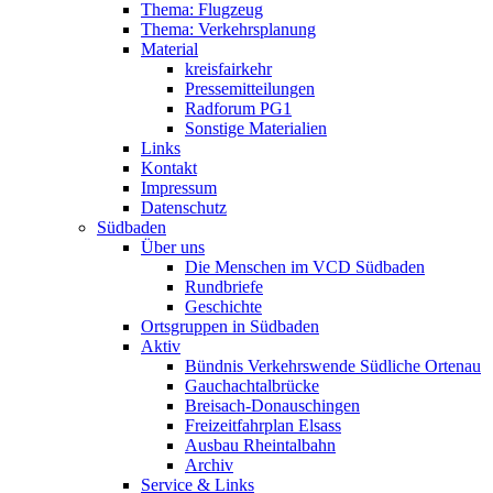
Thema: Flugzeug
Thema: Verkehrsplanung
Material
kreisfairkehr
Pressemitteilungen
Radforum PG1
Sonstige Materialien
Links
Kontakt
Impressum
Datenschutz
Südbaden
Über uns
Die Menschen im VCD Südbaden
Rundbriefe
Geschichte
Ortsgruppen in Südbaden
Aktiv
Bündnis Verkehrswende Südliche Ortenau
Gauchachtalbrücke
Breisach-Donauschingen
Freizeitfahrplan Elsass
Ausbau Rheintalbahn
Archiv
Service & Links