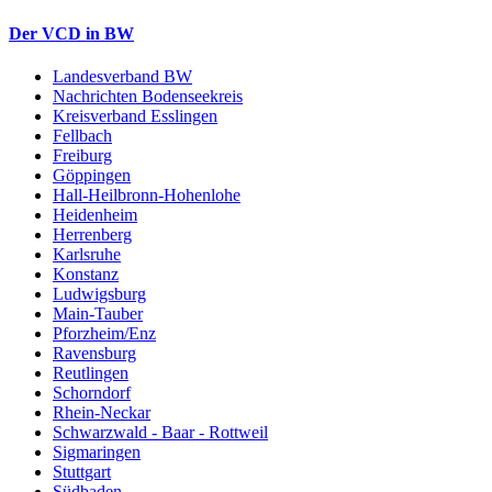
Der VCD in BW
Landesverband BW
Nachrichten Bodenseekreis
Kreisverband Esslingen
Fellbach
Freiburg
Göppingen
Hall-Heilbronn-Hohenlohe
Heidenheim
Herrenberg
Karlsruhe
Konstanz
Ludwigsburg
Main-Tauber
Pforzheim/Enz
Ravensburg
Reutlingen
Schorndorf
Rhein-Neckar
Schwarzwald - Baar - Rottweil
Sigmaringen
Stuttgart
Südbaden