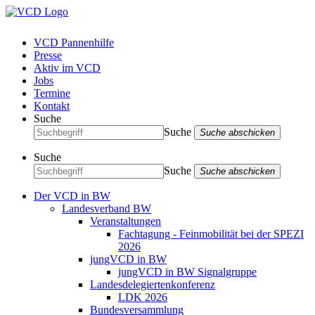
VCD Pannenhilfe
Presse
Aktiv im VCD
Jobs
Termine
Kontakt
Suche
Suche
Suche abschicken
Suche
Suche
Suche abschicken
Der VCD in BW
Landesverband BW
Veranstaltungen
Fachtagung - Feinmobilität bei der SPEZI
2026
jungVCD in BW
jungVCD in BW Signalgruppe
Landesdelegiertenkonferenz
LDK 2026
Bundesversammlung