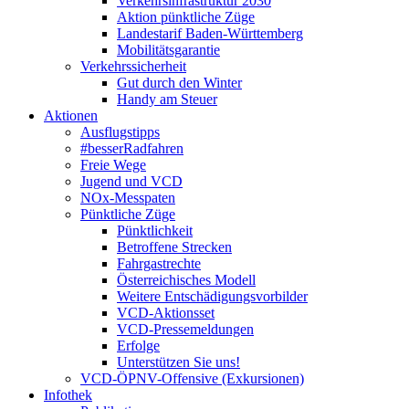
Verkehrsinfrastruktur 2030
Aktion pünktliche Züge
Landestarif Baden-Württemberg
Mobilitätsgarantie
Verkehrssicherheit
Gut durch den Winter
Handy am Steuer
Aktionen
Ausflugstipps
#besserRadfahren
Freie Wege
Jugend und VCD
NOx-Messpaten
Pünktliche Züge
Pünktlichkeit
Betroffene Strecken
Fahrgastrechte
Österreichisches Modell
Weitere Entschädigungsvorbilder
VCD-Aktionsset
VCD-Pressemeldungen
Erfolge
Unterstützen Sie uns!
VCD-ÖPNV-Offensive (Exkursionen)
Infothek