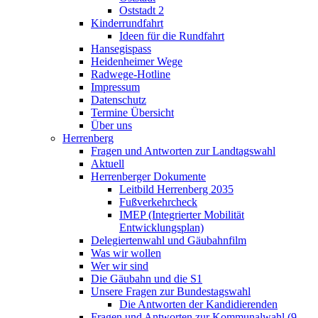
Oststadt 2
Kinderrundfahrt
Ideen für die Rundfahrt
Hansegispass
Heidenheimer Wege
Radwege-Hotline
Impressum
Datenschutz
Termine Übersicht
Über uns
Herrenberg
Fragen und Antworten zur Landtagswahl
Aktuell
Herrenberger Dokumente
Leitbild Herrenberg 2035
Fußverkehrcheck
IMEP (Integrierter Mobilität
Entwicklungsplan)
Delegiertenwahl und Gäubahnfilm
Was wir wollen
Wer wir sind
Die Gäubahn und die S1
Unsere Fragen zur Bundestagswahl
Die Antworten der Kandidierenden
Fragen und Antworten zur Kommunalwahl (9.