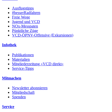
Ausflugstipps
#besserRadfahren
Freie Wege
Jugend und VCD
NOx-Messpaten
Pünktliche Züge
VCD-ÖPNV-Offensive (Exkursionen)
Infothek
Publikationen
Materialien
Mitgliederzeitung »VCD direkt«
Service-Tipps
Mitmachen
Newsletter abonnieren
Mitgliedschaft
Spenden
Service