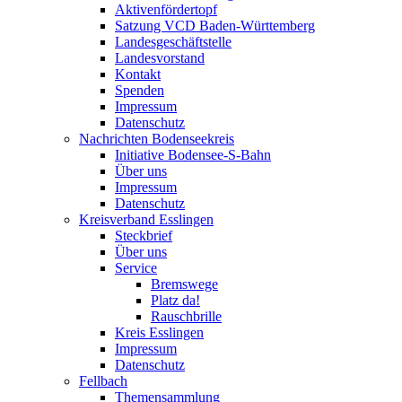
Aktivenfördertopf
Satzung VCD Baden-Württemberg
Landesgeschäftstelle
Landesvorstand
Kontakt
Spenden
Impressum
Datenschutz
Nachrichten Bodenseekreis
Initiative Bodensee-S-Bahn
Über uns
Impressum
Datenschutz
Kreisverband Esslingen
Steckbrief
Über uns
Service
Bremswege
Platz da!
Rauschbrille
Kreis Esslingen
Impressum
Datenschutz
Fellbach
Themensammlung