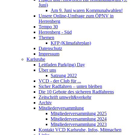
Juni)
Am 9. Juni waren Kommunalwahlen!
Unsere Online-Umfrage zum ÖPNV in
Herrenberg
Tempo 30
Herrenberg - Süd
Themen
KFP (Klimafahrplan)
Datenschutz
Impressum
Karlsruhe
Leitfaden Park(ing) Day
Über uns
Satzung 2022
VCD - der Club für ...
Sicher Radfahren – unten bleiben
Die 10 Gebote des sicheren Radfahrens
Zeitschrift umwelt&verkehr
Archiv
Mitgliederversammlung
Mitgliederversammlung 2025
Mitgliederversammlung 2024
Mitgliederversammlung 2023
Kontakt VCD Karlsruhe, Infos, Mitmachen