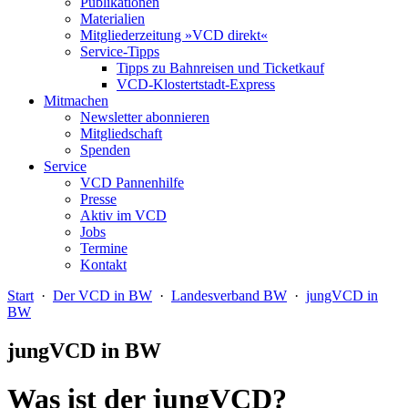
Publikationen
Materialien
Mitgliederzeitung »VCD direkt«
Service-Tipps
Tipps zu Bahnreisen und Ticketkauf
VCD-Klostertstadt-Express
Mitmachen
Newsletter abonnieren
Mitgliedschaft
Spenden
Service
VCD Pannenhilfe
Presse
Aktiv im VCD
Jobs
Termine
Kontakt
Start
·
Der VCD in BW
·
Landesverband BW
·
jungVCD in
BW
jungVCD in BW
Was ist der jungVCD?