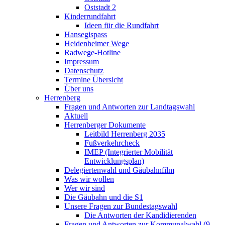
Oststadt 2
Kinderrundfahrt
Ideen für die Rundfahrt
Hansegispass
Heidenheimer Wege
Radwege-Hotline
Impressum
Datenschutz
Termine Übersicht
Über uns
Herrenberg
Fragen und Antworten zur Landtagswahl
Aktuell
Herrenberger Dokumente
Leitbild Herrenberg 2035
Fußverkehrcheck
IMEP (Integrierter Mobilität
Entwicklungsplan)
Delegiertenwahl und Gäubahnfilm
Was wir wollen
Wer wir sind
Die Gäubahn und die S1
Unsere Fragen zur Bundestagswahl
Die Antworten der Kandidierenden
Fragen und Antworten zur Kommunalwahl (9.