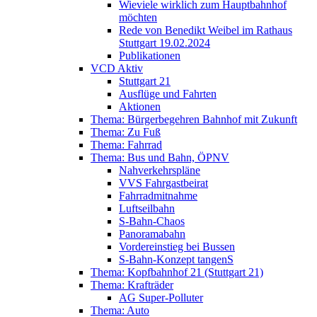
Wieviele wirklich zum Hauptbahnhof
möchten
Rede von Benedikt Weibel im Rathaus
Stuttgart 19.02.2024
Publikationen
VCD Aktiv
Stuttgart 21
Ausflüge und Fahrten
Aktionen
Thema: Bürgerbegehren Bahnhof mit Zukunft
Thema: Zu Fuß
Thema: Fahrrad
Thema: Bus und Bahn, ÖPNV
Nahverkehrspläne
VVS Fahrgastbeirat
Fahrradmitnahme
Luftseilbahn
S-Bahn-Chaos
Panoramabahn
Vordereinstieg bei Bussen
S-Bahn-Konzept tangenS
Thema: Kopfbahnhof 21 (Stuttgart 21)
Thema: Krafträder
AG Super-Polluter
Thema: Auto