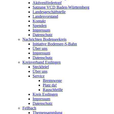
Aktivenfördertopf
Satzung VCD Baden-Württemberg
Landesgeschäftstelle
Landesvorstand
Kontakt
Spenden
Impressum
Datenschutz
Nachrichten Bodenseekreis
Initiative Bodensee-S-Bahn
Über uns
Impressum
Datenschutz
Kreisverband Esslingen
Steckbrief
Über uns
Service
Bremswege
Platz da!
Rauschbrille
Kreis Esslingen
Impressum
Datenschutz
Fellbach
Themensammlung