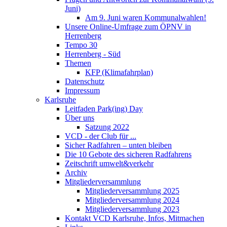
Juni)
Am 9. Juni waren Kommunalwahlen!
Unsere Online-Umfrage zum ÖPNV in
Herrenberg
Tempo 30
Herrenberg - Süd
Themen
KFP (Klimafahrplan)
Datenschutz
Impressum
Karlsruhe
Leitfaden Park(ing) Day
Über uns
Satzung 2022
VCD - der Club für ...
Sicher Radfahren – unten bleiben
Die 10 Gebote des sicheren Radfahrens
Zeitschrift umwelt&verkehr
Archiv
Mitgliederversammlung
Mitgliederversammlung 2025
Mitgliederversammlung 2024
Mitgliederversammlung 2023
Kontakt VCD Karlsruhe, Infos, Mitmachen