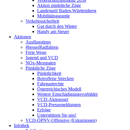
Verkehrsinfrastruktur 2030
Aktion pünktliche Züge
Landestarif Baden-Württemberg
Mobilitätsgarantie
Verkehrssicherheit
Gut durch den Winter
Handy am Steuer
Aktionen
Ausflugstipps
#besserRadfahren
Freie Wege
Jugend und VCD
NOx-Messpaten
Pünktliche Züge
Pünktlichkeit
Betroffene Strecken
Fahrgastrechte
Österreichisches Modell
Weitere Entschädigungsvorbilder
VCD-Aktionsset
VCD-Pressemeldungen
Erfolge
Unterstützen Sie uns!
VCD-ÖPNV-Offensive (Exkursionen)
Infothek