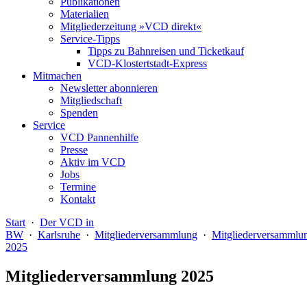
Publikationen
Materialien
Mitgliederzeitung »VCD direkt«
Service-Tipps
Tipps zu Bahnreisen und Ticketkauf
VCD-Klostertstadt-Express
Mitmachen
Newsletter abonnieren
Mitgliedschaft
Spenden
Service
VCD Pannenhilfe
Presse
Aktiv im VCD
Jobs
Termine
Kontakt
Start
·
Der VCD in
BW
·
Karlsruhe
·
Mitgliederversammlung
·
Mitgliederversammlu
2025
Mitgliederversammlung 2025