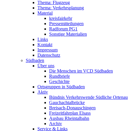
Thema: Flugzeug
Thema: Verkehrsplanung
Material
kreisfairkehr
Pressemitteilungen
Radforum PG1
Sonstige Materialien
Links
Kontakt
Impressum
Datenschutz
Südbaden
Über uns
Die Menschen im VCD Südbaden
Rundbriefe
Geschichte
Ortsgruppen in Südbaden
Aktiv
Bündnis Verkehrswende Südliche Ortenau
Gauchachtalbrücke
Breisach-Donauschingen
Freizeitfahrplan Elsass
Ausbau Rheintalbahn
Archiv
Service & Links