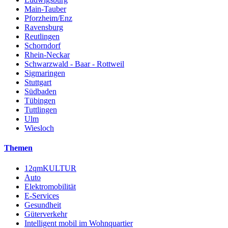
Main-Tauber
Pforzheim/Enz
Ravensburg
Reutlingen
Schorndorf
Rhein-Neckar
Schwarzwald - Baar - Rottweil
Sigmaringen
Stuttgart
Südbaden
Tübingen
Tuttlingen
Ulm
Wiesloch
Themen
12qmKULTUR
Auto
Elektromobilität
E-Services
Gesundheit
Güterverkehr
Intelligent mobil im Wohnquartier