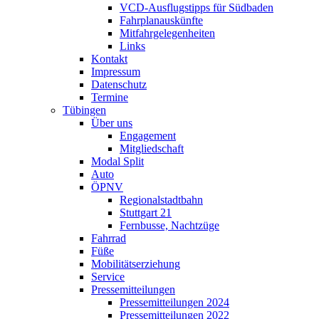
VCD-Ausflugstipps für Südbaden
Fahrplanauskünfte
Mitfahrgelegenheiten
Links
Kontakt
Impressum
Datenschutz
Termine
Tübingen
Über uns
Engagement
Mitgliedschaft
Modal Split
Auto
ÖPNV
Regionalstadtbahn
Stuttgart 21
Fernbusse, Nachtzüge
Fahrrad
Füße
Mobilitätserziehung
Service
Pressemitteilungen
Pressemitteilungen 2024
Pressemitteilungen 2022