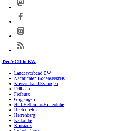
Der VCD in BW
Landesverband BW
Nachrichten Bodenseekreis
Kreisverband Esslingen
Fellbach
Freiburg
Göppingen
Hall-Heilbronn-Hohenlohe
Heidenheim
Herrenberg
Karlsruhe
Konstanz
Ludwigsburg