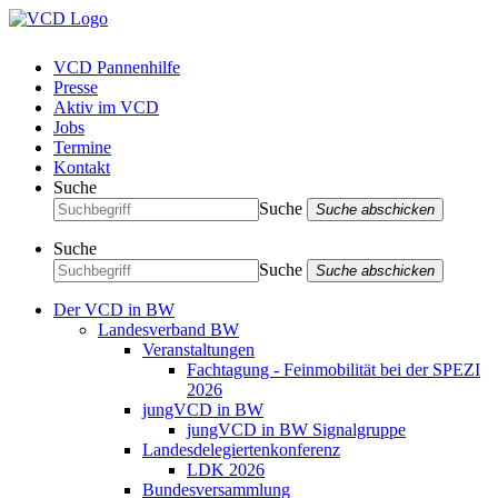
VCD Pannenhilfe
Presse
Aktiv im VCD
Jobs
Termine
Kontakt
Suche
Suche
Suche abschicken
Suche
Suche
Suche abschicken
Der VCD in BW
Landesverband BW
Veranstaltungen
Fachtagung - Feinmobilität bei der SPEZI
2026
jungVCD in BW
jungVCD in BW Signalgruppe
Landesdelegiertenkonferenz
LDK 2026
Bundesversammlung