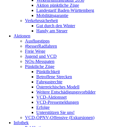
Verkehrsinfrastruktur 2030
Aktion pünktliche Züge
Landestarif Baden-Württemberg
Mobilitätsgarantie
Verkehrssicherheit
Gut durch den Winter
Handy am Steuer
Aktionen
Ausflugstipps
#besserRadfahren
Freie Wege
Jugend und VCD
NOx-Messpaten
Pünktliche Züge
Pünktlichkeit
Betroffene Strecken
Fahrgastrechte
Österreichisches Modell
Weitere Entschädigungsvorbilder
VCD-Aktionsset
VCD-Pressemeldungen
Erfolge
Unterstützen Sie uns!
VCD-ÖPNV-Offensive (Exkursionen)
Infothek