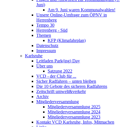
Juni)
Am 9. Juni waren Kommunalwahlen!
Unsere Online-Umfrage zum ÖPNV in
Herrenberg
Tempo 30
Herrenberg - Süd
Themen
KFP (Klimafahrplan)
Datenschutz
Impressum
Karlsruhe
Leitfaden Park(ing) Day
Über uns
Satzung 2022
VCD - der Club für ...
Sicher Radfahren – unten bleiben
Die 10 Gebote des sicheren Radfahrens
Zeitschrift umwelt&verkehr
Archiv
Mitgliederversammlung
Mitgliederversammlung 2025
Mitgliederversammlung 2024
Mitgliederversammlung 2023
Kontakt VCD Karlsruhe, Infos, Mitmachen