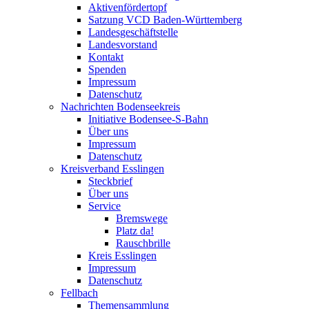
Aktivenfördertopf
Satzung VCD Baden-Württemberg
Landesgeschäftstelle
Landesvorstand
Kontakt
Spenden
Impressum
Datenschutz
Nachrichten Bodenseekreis
Initiative Bodensee-S-Bahn
Über uns
Impressum
Datenschutz
Kreisverband Esslingen
Steckbrief
Über uns
Service
Bremswege
Platz da!
Rauschbrille
Kreis Esslingen
Impressum
Datenschutz
Fellbach
Themensammlung