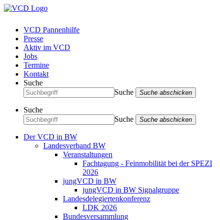
VCD Pannenhilfe
Presse
Aktiv im VCD
Jobs
Termine
Kontakt
Suche
Suche
Suche abschicken
Suche
Suche
Suche abschicken
Der VCD in BW
Landesverband BW
Veranstaltungen
Fachtagung - Feinmobilität bei der SPEZI
2026
jungVCD in BW
jungVCD in BW Signalgruppe
Landesdelegiertenkonferenz
LDK 2026
Bundesversammlung