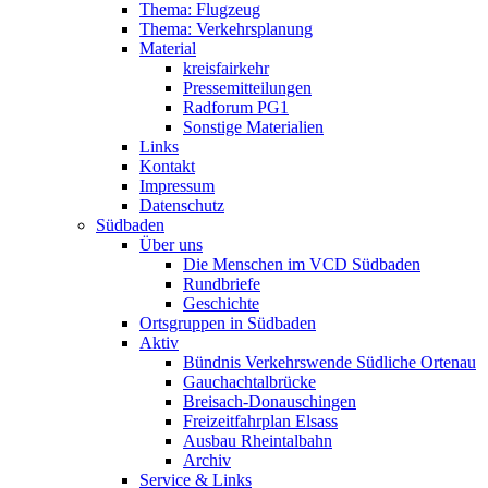
Thema: Flugzeug
Thema: Verkehrsplanung
Material
kreisfairkehr
Pressemitteilungen
Radforum PG1
Sonstige Materialien
Links
Kontakt
Impressum
Datenschutz
Südbaden
Über uns
Die Menschen im VCD Südbaden
Rundbriefe
Geschichte
Ortsgruppen in Südbaden
Aktiv
Bündnis Verkehrswende Südliche Ortenau
Gauchachtalbrücke
Breisach-Donauschingen
Freizeitfahrplan Elsass
Ausbau Rheintalbahn
Archiv
Service & Links