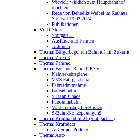
Wieviele wirklich zum Hauptbahnhof
möchten
Rede von Benedikt Weibel im Rathaus
Stuttgart 19.02.2024
Publikationen
VCD Aktiv
Stuttgart 21
Ausflüge und Fahrten
Aktionen
Thema: Bürgerbegehren Bahnhof mit Zukunft
Thema: Zu Fuß
Thema: Fahrrad
Thema: Bus und Bahn, ÖPNV
Nahverkehrspläne
VVS Fahrgastbeirat
Fahrradmitnahme
Luftseilbahn
S-Bahn-Chaos
Panoramabahn
Vordereinstieg bei Bussen
S-Bahn-Konzept tangenS
Thema: Kopfbahnhof 21 (Stuttgart 21)
Thema: Krafträder
AG Super-Polluter
Thema: Auto