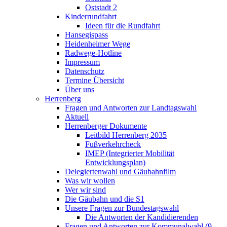
Oststadt 2
Kinderrundfahrt
Ideen für die Rundfahrt
Hansegispass
Heidenheimer Wege
Radwege-Hotline
Impressum
Datenschutz
Termine Übersicht
Über uns
Herrenberg
Fragen und Antworten zur Landtagswahl
Aktuell
Herrenberger Dokumente
Leitbild Herrenberg 2035
Fußverkehrcheck
IMEP (Integrierter Mobilität
Entwicklungsplan)
Delegiertenwahl und Gäubahnfilm
Was wir wollen
Wer wir sind
Die Gäubahn und die S1
Unsere Fragen zur Bundestagswahl
Die Antworten der Kandidierenden
Fragen und Antworten zur Kommunalwahl (9.