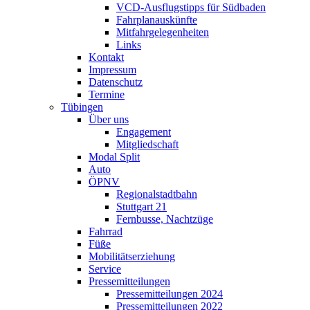
VCD-Ausflugstipps für Südbaden
Fahrplanauskünfte
Mitfahrgelegenheiten
Links
Kontakt
Impressum
Datenschutz
Termine
Tübingen
Über uns
Engagement
Mitgliedschaft
Modal Split
Auto
ÖPNV
Regionalstadtbahn
Stuttgart 21
Fernbusse, Nachtzüge
Fahrrad
Füße
Mobilitätserziehung
Service
Pressemitteilungen
Pressemitteilungen 2024
Pressemitteilungen 2022