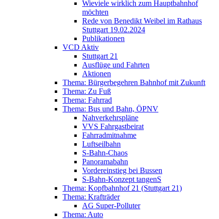
Wieviele wirklich zum Hauptbahnhof
möchten
Rede von Benedikt Weibel im Rathaus
Stuttgart 19.02.2024
Publikationen
VCD Aktiv
Stuttgart 21
Ausflüge und Fahrten
Aktionen
Thema: Bürgerbegehren Bahnhof mit Zukunft
Thema: Zu Fuß
Thema: Fahrrad
Thema: Bus und Bahn, ÖPNV
Nahverkehrspläne
VVS Fahrgastbeirat
Fahrradmitnahme
Luftseilbahn
S-Bahn-Chaos
Panoramabahn
Vordereinstieg bei Bussen
S-Bahn-Konzept tangenS
Thema: Kopfbahnhof 21 (Stuttgart 21)
Thema: Krafträder
AG Super-Polluter
Thema: Auto