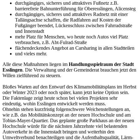
durchgängiges, sicheres und attraktives Fußnetz z.B.
barrierefreie Bahnunterführung für Oberesslingen, Alicensteg
durchgängiges, sicheres und attraktives Radnetz mit einer
Tallängsachse schaffen, die Radfahren auf Kosten der
Fußgänger beendet, Lückenschluss zwischen Fahrradstraße
und Innenstadt
mehr Platz für Menschen, wo heute noch Autos viel Platz
verbrauchen, z.B. Abt-Fulrad-Straße
flächendeckendes Angebot an Carsharing in allen Stadtteilen
und vieles mehr.
Alle diese Maßnahmen liegen im
Handlungsspielraum der Stadt
Esslingen
. Die Verwaltung und der Gemeinderat brauchen jetzt den
Willen zielführend zu steuern.
Bloßes Warten auf den Entwurf des Klimamobilitätsplans im Herbst
oder Winter 2023 oder noch später, kann jetzt keine Option sein.
Die Faktenlage zeigt heute schon bei vielen Projekten sehr
eindeutig, wohin Esslingen entwickelt werden muss.
Ohnehin stehen kurzfristig folgenschwere Weichenstellungen an,
wie z.B. das Mobilitätskonzept an der neuen Hochschule und am
Tobias-Mayer-Quartier. Das geplante große Parkhaus an der neuen
Hochschule würde für die nächsten Jahrzehnte viel belastenden
Autoverkehr in die Innenstadt bringen und weiterhin den
Umweltverbund benachteiligen und die Aufenthaltsqualität, Lärm-