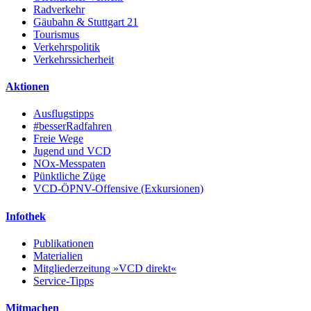
Radverkehr
Gäubahn & Stuttgart 21
Tourismus
Verkehrspolitik
Verkehrssicherheit
Aktionen
Ausflugstipps
#besserRadfahren
Freie Wege
Jugend und VCD
NOx-Messpaten
Pünktliche Züge
VCD-ÖPNV-Offensive (Exkursionen)
Infothek
Publikationen
Materialien
Mitgliederzeitung »VCD direkt«
Service-Tipps
Mitmachen