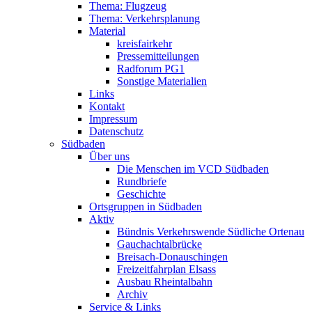
Thema: Flugzeug
Thema: Verkehrsplanung
Material
kreisfairkehr
Pressemitteilungen
Radforum PG1
Sonstige Materialien
Links
Kontakt
Impressum
Datenschutz
Südbaden
Über uns
Die Menschen im VCD Südbaden
Rundbriefe
Geschichte
Ortsgruppen in Südbaden
Aktiv
Bündnis Verkehrswende Südliche Ortenau
Gauchachtalbrücke
Breisach-Donauschingen
Freizeitfahrplan Elsass
Ausbau Rheintalbahn
Archiv
Service & Links