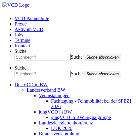
VCD Pannenhilfe
Presse
Aktiv im VCD
Jobs
Termine
Kontakt
Suche
Suche
Suche abschicken
Suche
Suche
Suche abschicken
Der VCD in BW
Landesverband BW
Veranstaltungen
Fachtagung - Feinmobilität bei der SPEZI
2026
jungVCD in BW
jungVCD in BW Signalgruppe
Landesdelegiertenkonferenz
LDK 2026
Bundesversammlung