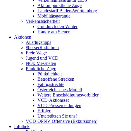
Verkehrsinfrastruktur 2030
Aktion pünktliche Züge
Landestarif Baden-Württemberg
Mobilitätsgarantie
Verkehrssicherheit
Gut durch den Winter
Handy am Steuer
Aktionen
Ausflugstipps
#besserRadfahren
Freie Wege
Jugend und VCD
NOx-Messpaten
Pünktliche Züge
Pünktlichkeit
Betroffene Strecken
Fahrgastrechte
Österreichisches Modell
Weitere Entschädigungsvorbilder
VCD-Aktionsset
VCD-Pressemeldungen
Erfolge
Unterstützen Sie uns!
VCD-ÖPNV-Offensive (Exkursionen)
Infothek