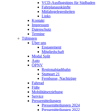
VCD-Ausflugstipps für Südbaden
Fahrplanauskünfte
Mitfahrgelegenheiten
Links
Kontakt
Impressum
Datenschutz
Termine
Tübingen
Über uns
Engagement
Mitgliedschaft
Modal Split
Auto
ÖPNV
Regionalstadtbahn
Stuttgart 21
Fernbusse, Nachtzüge
Fahrrad
Füße
Mobilitätserziehung
Service
Pressemitteilungen
Pressemitteilungen 2024
Pressemitteilungen 2022