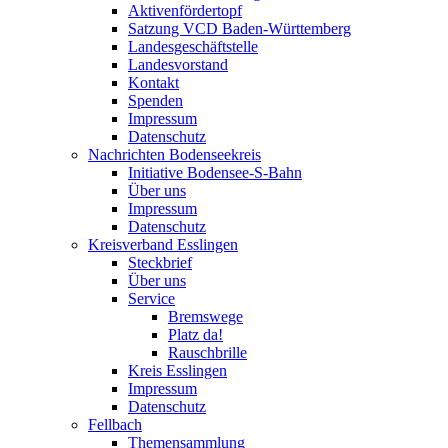
Aktivenfördertopf
Satzung VCD Baden-Württemberg
Landesgeschäftstelle
Landesvorstand
Kontakt
Spenden
Impressum
Datenschutz
Nachrichten Bodenseekreis
Initiative Bodensee-S-Bahn
Über uns
Impressum
Datenschutz
Kreisverband Esslingen
Steckbrief
Über uns
Service
Bremswege
Platz da!
Rauschbrille
Kreis Esslingen
Impressum
Datenschutz
Fellbach
Themensammlung