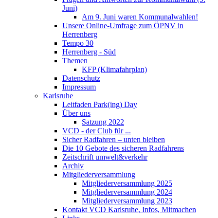
Juni)
Am 9. Juni waren Kommunalwahlen!
Unsere Online-Umfrage zum ÖPNV in
Herrenberg
Tempo 30
Herrenberg - Süd
Themen
KFP (Klimafahrplan)
Datenschutz
Impressum
Karlsruhe
Leitfaden Park(ing) Day
Über uns
Satzung 2022
VCD - der Club für ...
Sicher Radfahren – unten bleiben
Die 10 Gebote des sicheren Radfahrens
Zeitschrift umwelt&verkehr
Archiv
Mitgliederversammlung
Mitgliederversammlung 2025
Mitgliederversammlung 2024
Mitgliederversammlung 2023
Kontakt VCD Karlsruhe, Infos, Mitmachen