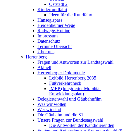
Oststadt 2
Kinderrundfahrt
Ideen für die Rundfahrt
Hansegispass
Heidenheimer Wege
Radwege-Hotline
Impressum
Datenschutz
Termine Übersicht
Über uns
Herrenberg
Fragen und Antworten zur Landtagswahl
Aktuell
Herrenberger Dokumente
Leitbild Herrenberg 2035
Fußverkehrcheck
IMEP (Integrierter Mobilität
Entwicklungsplan)
Delegiertenwahl und Gäubahnfilm
Was wir wollen
Wer wir sind
Die Gäubahn und die S1
Unsere Fragen zur Bundestagswahl
Die Antworten der Kandidierenden
Fragen und Antworten zur Kommunalwahl (9.