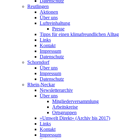
Datenschutz
Reutlingen
Aktionen
Über uns
Luftreinhaltung
Presse
Tipps für einen klimafreundlichen Alltag
Links
Kontakt
Impressum
Datenschutz
Schorndorf
Über uns
Impressum
Datenschutz
Rhein-Neckar
Newsletterarchiv
Über uns
Mitgliederversammlung
Arbeitskreise
Ortsgruppen
»Umwelt Direkt« (Archiv bis 2017)
Links
Kontakt
Impressum