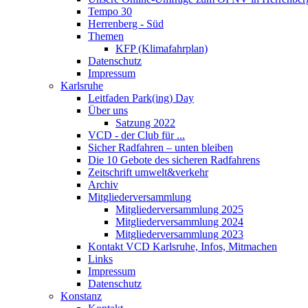
Tempo 30
Herrenberg - Süd
Themen
KFP (Klimafahrplan)
Datenschutz
Impressum
Karlsruhe
Leitfaden Park(ing) Day
Über uns
Satzung 2022
VCD - der Club für ...
Sicher Radfahren – unten bleiben
Die 10 Gebote des sicheren Radfahrens
Zeitschrift umwelt&verkehr
Archiv
Mitgliederversammlung
Mitgliederversammlung 2025
Mitgliederversammlung 2024
Mitgliederversammlung 2023
Kontakt VCD Karlsruhe, Infos, Mitmachen
Links
Impressum
Datenschutz
Konstanz