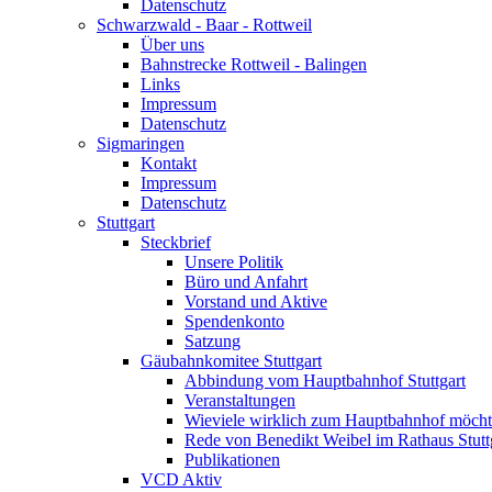
Datenschutz
Schwarzwald - Baar - Rottweil
Über uns
Bahnstrecke Rottweil - Balingen
Links
Impressum
Datenschutz
Sigmaringen
Kontakt
Impressum
Datenschutz
Stuttgart
Steckbrief
Unsere Politik
Büro und Anfahrt
Vorstand und Aktive
Spendenkonto
Satzung
Gäubahnkomitee Stuttgart
Abbindung vom Hauptbahnhof Stuttgart
Veranstaltungen
Wieviele wirklich zum Hauptbahnhof möch
Rede von Benedikt Weibel im Rathaus Stutt
Publikationen
VCD Aktiv