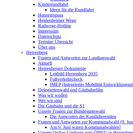
Kinderrundfahrt
Ideen für die Rundfahrt
Hansegispass
Heidenheimer Wege
Radwege-Hotline
Impressum
Datenschutz
Termine Übersicht
Über uns
Herrenberg
Fragen und Antworten zur Landtagswahl
Aktuell
Herrenberger Dokumente
Leitbild Herrenberg 2035
Fußverkehrcheck
IMEP (Integrierter Mobilität Entwicklungspl
Delegiertenwahl und Gäubahnfilm
Was wir wollen
Wer wir sind
Die Gäubahn und die S1
Unsere Fragen zur Bundestagswahl
Die Antworten der Kandidierenden
Fragen und Antworten zur Kommunalwahl (9. Jun
Am 9. Juni waren Kommunalwahlen!
Unsere Online-Umfrage zum ÖPNV in Herrenber