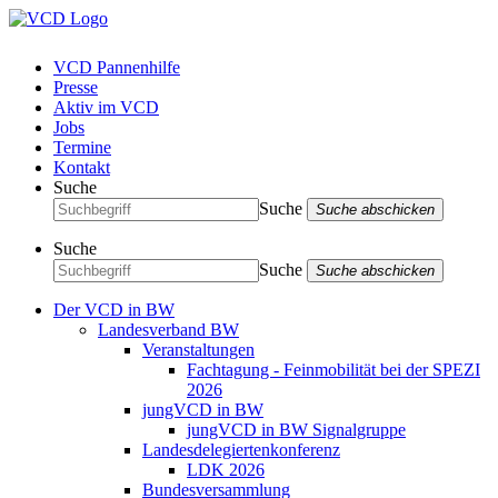
VCD Pannenhilfe
Presse
Aktiv im VCD
Jobs
Termine
Kontakt
Suche
Suche
Suche abschicken
Suche
Suche
Suche abschicken
Der VCD in BW
Landesverband BW
Veranstaltungen
Fachtagung - Feinmobilität bei der SPEZI
2026
jungVCD in BW
jungVCD in BW Signalgruppe
Landesdelegiertenkonferenz
LDK 2026
Bundesversammlung