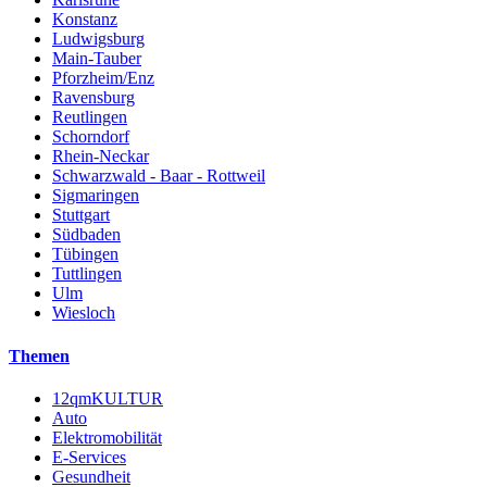
Konstanz
Ludwigsburg
Main-Tauber
Pforzheim/Enz
Ravensburg
Reutlingen
Schorndorf
Rhein-Neckar
Schwarzwald - Baar - Rottweil
Sigmaringen
Stuttgart
Südbaden
Tübingen
Tuttlingen
Ulm
Wiesloch
Themen
12qmKULTUR
Auto
Elektromobilität
E-Services
Gesundheit