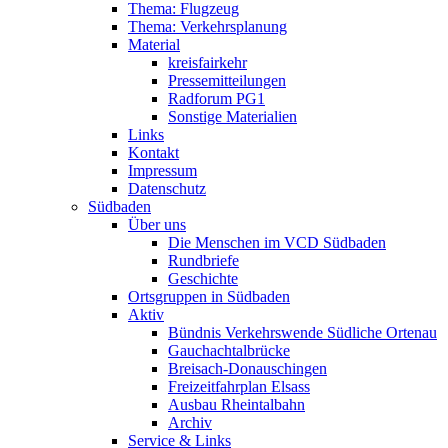
Thema: Flugzeug
Thema: Verkehrsplanung
Material
kreisfairkehr
Pressemitteilungen
Radforum PG1
Sonstige Materialien
Links
Kontakt
Impressum
Datenschutz
Südbaden
Über uns
Die Menschen im VCD Südbaden
Rundbriefe
Geschichte
Ortsgruppen in Südbaden
Aktiv
Bündnis Verkehrswende Südliche Ortenau
Gauchachtalbrücke
Breisach-Donauschingen
Freizeitfahrplan Elsass
Ausbau Rheintalbahn
Archiv
Service & Links