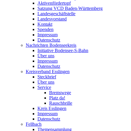
Aktivenfördertopf
Satzung VCD Baden-Württemberg
Landesgeschäftstelle
Landesvorstand
Kontakt
Spenden
Impressum
Datenschutz
Nachrichten Bodenseekreis
Initiative Bodensee-S-Bahn
Über uns
Impressum
Datenschutz
Kreisverband Esslingen
Steckbrief
Über uns
Service
Bremswege
Platz da!
Rauschbrille
Kreis Esslingen
Impressum
Datenschutz
Fellbach
Themensammlung