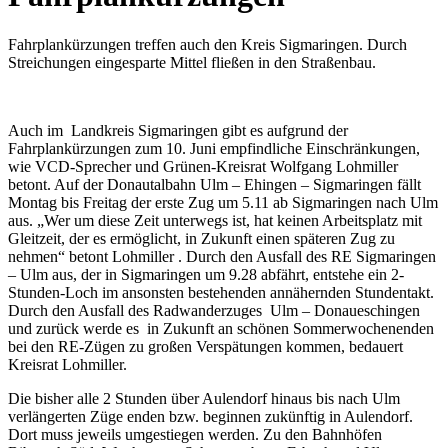
Fahrplankürzungen treffen auch den Kreis Sigmaringen. Durch
Streichungen eingesparte Mittel fließen in den Straßenbau.
Auch im Landkreis Sigmaringen gibt es aufgrund der
Fahrplankürzungen zum 10. Juni empfindliche Einschränkungen,
wie VCD-Sprecher und Grünen-Kreisrat Wolfgang Lohmiller
betont. Auf der Donautalbahn Ulm – Ehingen – Sigmaringen fällt
Montag bis Freitag der erste Zug um 5.11 ab Sigmaringen nach Ulm
aus. „Wer um diese Zeit unterwegs ist, hat keinen Arbeitsplatz mit
Gleitzeit, der es ermöglicht, in Zukunft einen späteren Zug zu
nehmen“ betont Lohmiller . Durch den Ausfall des RE Sigmaringen
– Ulm aus, der in Sigmaringen um 9.28 abfährt, entstehe ein 2-
Stunden-Loch im ansonsten bestehenden annähernden Stundentakt.
Durch den Ausfall des Radwanderzuges Ulm – Donaueschingen
und zurück werde es in Zukunft an schönen Sommerwochenenden
bei den RE-Zügen zu großen Verspätungen kommen, bedauert
Kreisrat Lohmiller.
Die bisher alle 2 Stunden über Aulendorf hinaus bis nach Ulm
verlängerten Züge enden bzw. beginnen zukünftig in Aulendorf.
Dort muss jeweils umgestiegen werden. Zu den Bahnhöfen