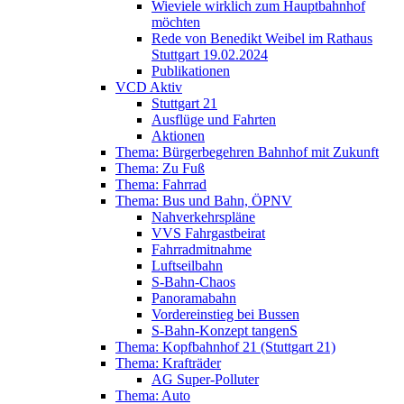
Wieviele wirklich zum Hauptbahnhof
möchten
Rede von Benedikt Weibel im Rathaus
Stuttgart 19.02.2024
Publikationen
VCD Aktiv
Stuttgart 21
Ausflüge und Fahrten
Aktionen
Thema: Bürgerbegehren Bahnhof mit Zukunft
Thema: Zu Fuß
Thema: Fahrrad
Thema: Bus und Bahn, ÖPNV
Nahverkehrspläne
VVS Fahrgastbeirat
Fahrradmitnahme
Luftseilbahn
S-Bahn-Chaos
Panoramabahn
Vordereinstieg bei Bussen
S-Bahn-Konzept tangenS
Thema: Kopfbahnhof 21 (Stuttgart 21)
Thema: Krafträder
AG Super-Polluter
Thema: Auto