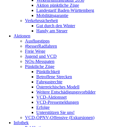
Verkehrsinfrastruktur 2030
Aktion pünktliche Züge
Landestarif Baden-Württemberg
Mobilitätsgarantie
Verkehrssicherheit
Gut durch den Winter
Handy am Steuer
Aktionen
Ausflugstipps
#besserRadfahren
Freie Wege
Jugend und VCD
NOx-Messpaten
Pünktliche Züge
Pünktlichkeit
Betroffene Strecken
Fahrgastrechte
Österreichisches Modell
Weitere Entschädigungsvorbilder
VCD-Aktionsset
VCD-Pressemeldungen
Erfolge
Unterstützen Sie uns!
VCD-ÖPNV-Offensive (Exkursionen)
Infothek