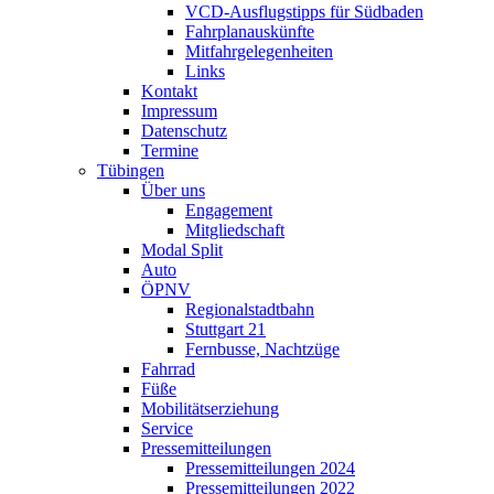
VCD-Ausflugstipps für Südbaden
Fahrplanauskünfte
Mitfahrgelegenheiten
Links
Kontakt
Impressum
Datenschutz
Termine
Tübingen
Über uns
Engagement
Mitgliedschaft
Modal Split
Auto
ÖPNV
Regionalstadtbahn
Stuttgart 21
Fernbusse, Nachtzüge
Fahrrad
Füße
Mobilitätserziehung
Service
Pressemitteilungen
Pressemitteilungen 2024
Pressemitteilungen 2022