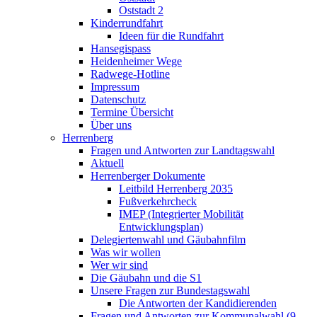
Oststadt 2
Kinderrundfahrt
Ideen für die Rundfahrt
Hansegispass
Heidenheimer Wege
Radwege-Hotline
Impressum
Datenschutz
Termine Übersicht
Über uns
Herrenberg
Fragen und Antworten zur Landtagswahl
Aktuell
Herrenberger Dokumente
Leitbild Herrenberg 2035
Fußverkehrcheck
IMEP (Integrierter Mobilität
Entwicklungsplan)
Delegiertenwahl und Gäubahnfilm
Was wir wollen
Wer wir sind
Die Gäubahn und die S1
Unsere Fragen zur Bundestagswahl
Die Antworten der Kandidierenden
Fragen und Antworten zur Kommunalwahl (9.