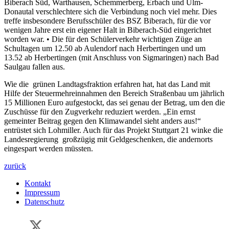
Biberach Süd, Warthausen, Schemmerberg, Erbach und Ulm-
Donautal verschlechtere sich die Verbindung noch viel mehr. Dies
treffe insbesondere Berufsschüler des BSZ Biberach, für die vor
wenigen Jahre erst ein eigener Halt in Biberach-Süd eingerichtet
worden war. • Die für den Schülerverkehr wichtigen Züge an
Schultagen um 12.50 ab Aulendorf nach Herbertingen und um
13.52 ab Herbertingen (mit Anschluss von Sigmaringen) nach Bad
Saulgau fallen aus.
Wie die grünen Landtagsfraktion erfahren hat, hat das Land mit
Hilfe der Steuermehreinnahmen den Bereich Straßenbau um jährlich
15 Millionen Euro aufgestockt, das sei genau der Betrag, um den die
Zuschüsse für den Zugverkehr reduziert werden. „Ein ernst
gemeinter Beitrag gegen den Klimawandel sieht anders aus!“
entrüstet sich Lohmiller. Auch für das Projekt Stuttgart 21 winke die
Landesregierung großzügig mit Geldgeschenken, die andernorts
eingespart werden müssten.
zurück
Kontakt
Impressum
Datenschutz