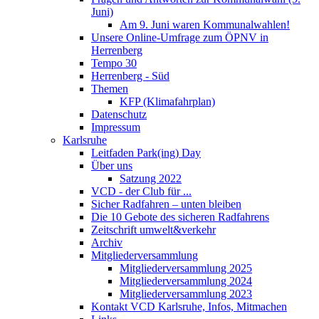
Juni)
Am 9. Juni waren Kommunalwahlen!
Unsere Online-Umfrage zum ÖPNV in
Herrenberg
Tempo 30
Herrenberg - Süd
Themen
KFP (Klimafahrplan)
Datenschutz
Impressum
Karlsruhe
Leitfaden Park(ing) Day
Über uns
Satzung 2022
VCD - der Club für ...
Sicher Radfahren – unten bleiben
Die 10 Gebote des sicheren Radfahrens
Zeitschrift umwelt&verkehr
Archiv
Mitgliederversammlung
Mitgliederversammlung 2025
Mitgliederversammlung 2024
Mitgliederversammlung 2023
Kontakt VCD Karlsruhe, Infos, Mitmachen