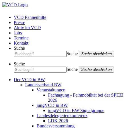
VCD Pannenhilfe
Presse
Aktiv im VCD
Jobs
Termine
Kontakt
Suche
Suche
Suche abschicken
Suche
Suche
Suche abschicken
Der VCD in BW
Landesverband BW
Veranstaltungen
Fachtagung - Feinmobilität bei der SPEZI
2026
jungVCD in BW
jungVCD in BW Signalgruppe
Landesdelegiertenkonferenz
LDK 2026
Bundesversammlung