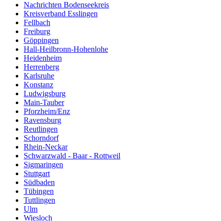
Nachrichten Bodenseekreis
Kreisverband Esslingen
Fellbach
Freiburg
Göppingen
Hall-Heilbronn-Hohenlohe
Heidenheim
Herrenberg
Karlsruhe
Konstanz
Ludwigsburg
Main-Tauber
Pforzheim/Enz
Ravensburg
Reutlingen
Schorndorf
Rhein-Neckar
Schwarzwald - Baar - Rottweil
Sigmaringen
Stuttgart
Südbaden
Tübingen
Tuttlingen
Ulm
Wiesloch