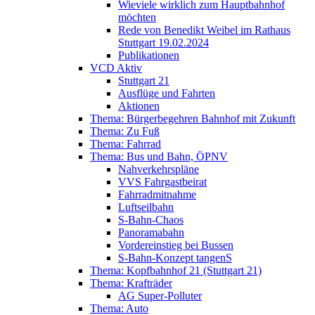
Wieviele wirklich zum Hauptbahnhof
möchten
Rede von Benedikt Weibel im Rathaus
Stuttgart 19.02.2024
Publikationen
VCD Aktiv
Stuttgart 21
Ausflüge und Fahrten
Aktionen
Thema: Bürgerbegehren Bahnhof mit Zukunft
Thema: Zu Fuß
Thema: Fahrrad
Thema: Bus und Bahn, ÖPNV
Nahverkehrspläne
VVS Fahrgastbeirat
Fahrradmitnahme
Luftseilbahn
S-Bahn-Chaos
Panoramabahn
Vordereinstieg bei Bussen
S-Bahn-Konzept tangenS
Thema: Kopfbahnhof 21 (Stuttgart 21)
Thema: Krafträder
AG Super-Polluter
Thema: Auto