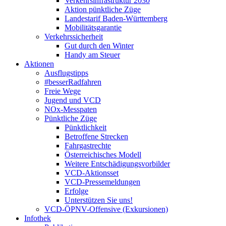
Verkehrsinfrastruktur 2030
Aktion pünktliche Züge
Landestarif Baden-Württemberg
Mobilitätsgarantie
Verkehrssicherheit
Gut durch den Winter
Handy am Steuer
Aktionen
Ausflugstipps
#besserRadfahren
Freie Wege
Jugend und VCD
NOx-Messpaten
Pünktliche Züge
Pünktlichkeit
Betroffene Strecken
Fahrgastrechte
Österreichisches Modell
Weitere Entschädigungsvorbilder
VCD-Aktionsset
VCD-Pressemeldungen
Erfolge
Unterstützen Sie uns!
VCD-ÖPNV-Offensive (Exkursionen)
Infothek