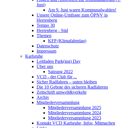
Juni)
Am 9. Juni waren Kommunalwahlen!
Unsere Online-Umfrage zum ÖPNV in
Herrenberg
Tempo 30
Herrenberg - Süd
Themen
KFP (Klimafahrplan)
Datenschutz
Impressum
Karlsruhe
Leitfaden Park(ing) Day
Über uns
Satzung 2022
VCD - der Club für ...
Sicher Radfahren – unten bleiben
Die 10 Gebote des sicheren Radfahrens
Zeitschrift umwelt&verkehr
Archiv
Mitgliederversammlung
Mitgliederversammlung 2025
Mitgliederversammlung 2024
Mitgliederversammlung 2023
Kontakt VCD Karlsruhe, Infos, Mitmachen