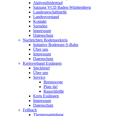
Aktivenfördertopf
Satzung VCD Baden-Württemberg
Landesgeschäftstelle
Landesvorstand
Kontakt
Spenden
Impressum
Datenschutz
Nachrichten Bodenseekreis
Initiative Bodensee-S-Bahn
Über uns
Impressum
Datenschutz
Kreisverband Esslingen
Steckbrief
Über uns
Service
Bremswege
Platz da!
Rauschbrille
Kreis Esslingen
Impressum
Datenschutz
Fellbach
Themensammlung