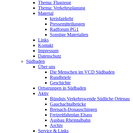
Thema: Flugzeug
Thema: Verkehrsplanung
Material
kreisfairkehr
Pressemitteilungen
Radforum PG1
Sonstige Materialien
Links
Kontakt
Impressum
Datenschutz
Südbaden
Über uns
Die Menschen im VCD Südbaden
Rundbriefe
Geschichte
Ortsgruppen in Südbaden
Aktiv
Bündnis Verkehrswende Südliche Ortenau
Gauchachtalbrücke
Breisach-Donauschingen
Freizeitfahrplan Elsass
Ausbau Rheintalbahn
Archiv
Service & Links