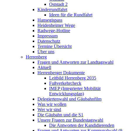
Oststadt 2
Kinderrundfahrt
Ideen für die Rundfahrt
Hansegispass
Heidenheimer Wege
Radwege-Hotline
Impressum
Datenschutz
Termine Übersicht
Über uns
Herrenberg
Fragen und Antworten zur Landtagswahl
Aktuell
Herrenberger Dokumente
Leitbild Herrenberg 2035
Fußverkehrcheck
IMEP (Integrierter Mobilität
Entwicklungsplan)
Delegiertenwahl und Gäubahnfilm
Was wir wollen
Wer wir sind
Die Gäubahn und die S1
Unsere Fragen zur Bundestagswahl
Die Antworten der Kandidierenden
Fragen und Antworten zur Kommunalwahl (9.