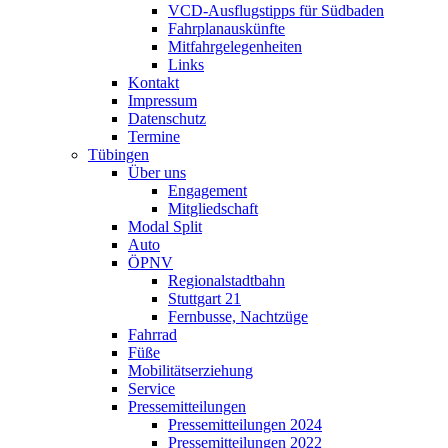
VCD-Ausflugstipps für Südbaden
Fahrplanauskünfte
Mitfahrgelegenheiten
Links
Kontakt
Impressum
Datenschutz
Termine
Tübingen
Über uns
Engagement
Mitgliedschaft
Modal Split
Auto
ÖPNV
Regionalstadtbahn
Stuttgart 21
Fernbusse, Nachtzüge
Fahrrad
Füße
Mobilitätserziehung
Service
Pressemitteilungen
Pressemitteilungen 2024
Pressemitteilungen 2022