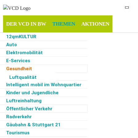
DER VCD IN BW
THEMEN
AKTIONEN
12qmKULTUR
INFOTHEK
MITMACHEN
SERVICE
Auto
Elektromobilität
E-Services
Gesundheit
Start
·
Themen
·
Gesundheit
·
Kein Recht auf Luftverschmutzung –
Gesundheitsschutz geht vor - VCD begrüßt klare Positionierung der EuGH-
Güterverkehr
Luftqualität
Generalstaatsanwältin
Intelligent mobil im Wohnquartier
Kinder und Jugendliche
04.03.2019
Luftreinhaltung
Gesundheit, Verkehrspolitik, Auto,
Öffentlicher Verkehr
Pressemitteilung, BW
Radverkehr
Landesverband BW
Gäubahn & Stuttgart 21
Kein Recht auf
Tourismus