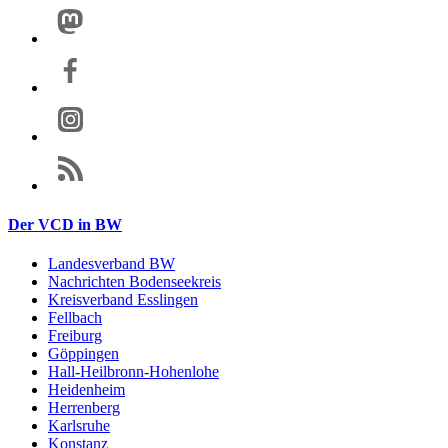
Der VCD in BW
Landesverband BW
Nachrichten Bodenseekreis
Kreisverband Esslingen
Fellbach
Freiburg
Göppingen
Hall-Heilbronn-Hohenlohe
Heidenheim
Herrenberg
Karlsruhe
Konstanz