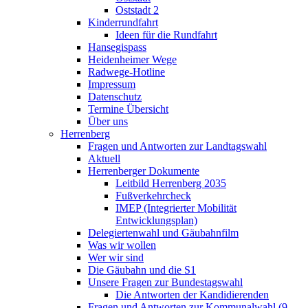
Oststadt 2
Kinderrundfahrt
Ideen für die Rundfahrt
Hansegispass
Heidenheimer Wege
Radwege-Hotline
Impressum
Datenschutz
Termine Übersicht
Über uns
Herrenberg
Fragen und Antworten zur Landtagswahl
Aktuell
Herrenberger Dokumente
Leitbild Herrenberg 2035
Fußverkehrcheck
IMEP (Integrierter Mobilität
Entwicklungsplan)
Delegiertenwahl und Gäubahnfilm
Was wir wollen
Wer wir sind
Die Gäubahn und die S1
Unsere Fragen zur Bundestagswahl
Die Antworten der Kandidierenden
Fragen und Antworten zur Kommunalwahl (9.