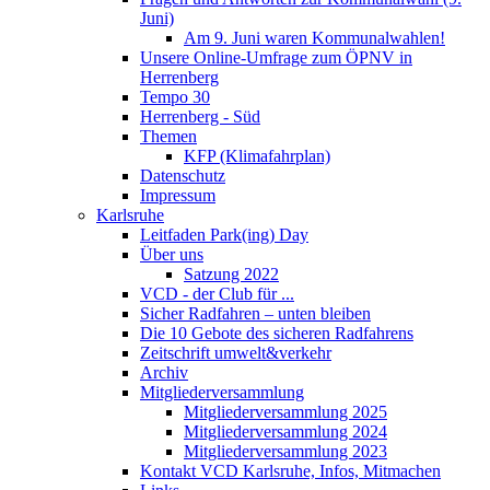
Juni)
Am 9. Juni waren Kommunalwahlen!
Unsere Online-Umfrage zum ÖPNV in
Herrenberg
Tempo 30
Herrenberg - Süd
Themen
KFP (Klimafahrplan)
Datenschutz
Impressum
Karlsruhe
Leitfaden Park(ing) Day
Über uns
Satzung 2022
VCD - der Club für ...
Sicher Radfahren – unten bleiben
Die 10 Gebote des sicheren Radfahrens
Zeitschrift umwelt&verkehr
Archiv
Mitgliederversammlung
Mitgliederversammlung 2025
Mitgliederversammlung 2024
Mitgliederversammlung 2023
Kontakt VCD Karlsruhe, Infos, Mitmachen