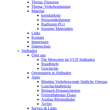
Thema: Flugzeug
Thema: Verkehrsplanung
Material
kreisfairkehr
Pressemitteilungen
Radforum PG1
Sonstige Materialien
Links
Kontakt
Impressum
Datenschutz
Südbaden
Über uns
Die Menschen im VCD Südbaden
Rundbriefe
Geschichte
Ortsgruppen in Südbaden
Aktiv
Bündnis Verkehrswende Südliche Ortenau
Gauchachtalbrücke
Breisach-Donauschingen
Freizeitfahrplan Elsass
Ausbau Rheintalbahn
Archiv
Service & Links