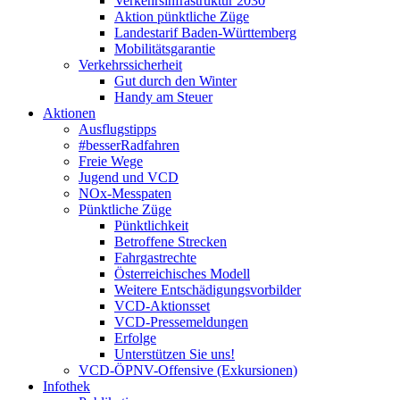
Verkehrsinfrastruktur 2030
Aktion pünktliche Züge
Landestarif Baden-Württemberg
Mobilitätsgarantie
Verkehrssicherheit
Gut durch den Winter
Handy am Steuer
Aktionen
Ausflugstipps
#besserRadfahren
Freie Wege
Jugend und VCD
NOx-Messpaten
Pünktliche Züge
Pünktlichkeit
Betroffene Strecken
Fahrgastrechte
Österreichisches Modell
Weitere Entschädigungsvorbilder
VCD-Aktionsset
VCD-Pressemeldungen
Erfolge
Unterstützen Sie uns!
VCD-ÖPNV-Offensive (Exkursionen)
Infothek