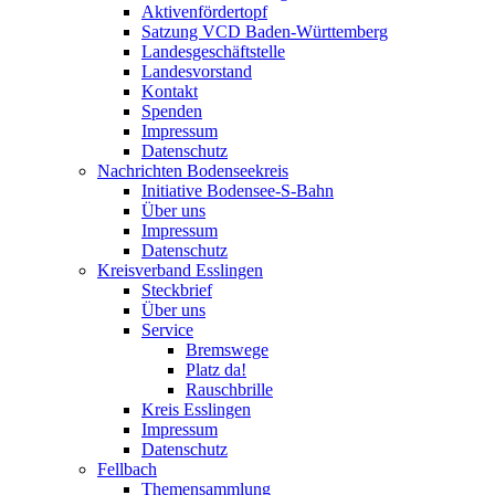
Aktivenfördertopf
Satzung VCD Baden-Württemberg
Landesgeschäftstelle
Landesvorstand
Kontakt
Spenden
Impressum
Datenschutz
Nachrichten Bodenseekreis
Initiative Bodensee-S-Bahn
Über uns
Impressum
Datenschutz
Kreisverband Esslingen
Steckbrief
Über uns
Service
Bremswege
Platz da!
Rauschbrille
Kreis Esslingen
Impressum
Datenschutz
Fellbach
Themensammlung