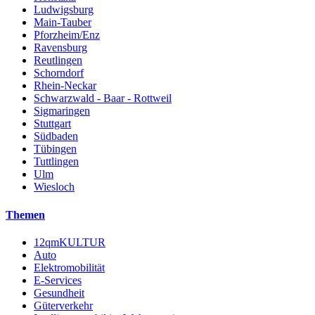
Ludwigsburg
Main-Tauber
Pforzheim/Enz
Ravensburg
Reutlingen
Schorndorf
Rhein-Neckar
Schwarzwald - Baar - Rottweil
Sigmaringen
Stuttgart
Südbaden
Tübingen
Tuttlingen
Ulm
Wiesloch
Themen
12qmKULTUR
Auto
Elektromobilität
E-Services
Gesundheit
Güterverkehr