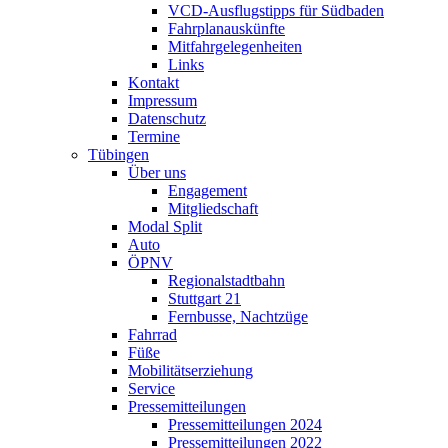
VCD-Ausflugstipps für Südbaden
Fahrplanauskünfte
Mitfahrgelegenheiten
Links
Kontakt
Impressum
Datenschutz
Termine
Tübingen
Über uns
Engagement
Mitgliedschaft
Modal Split
Auto
ÖPNV
Regionalstadtbahn
Stuttgart 21
Fernbusse, Nachtzüge
Fahrrad
Füße
Mobilitätserziehung
Service
Pressemitteilungen
Pressemitteilungen 2024
Pressemitteilungen 2022