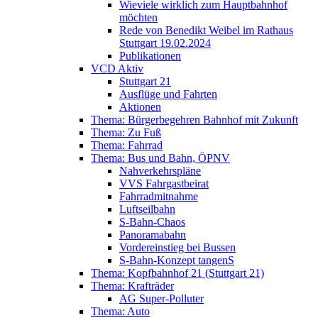
Wieviele wirklich zum Hauptbahnhof
möchten
Rede von Benedikt Weibel im Rathaus
Stuttgart 19.02.2024
Publikationen
VCD Aktiv
Stuttgart 21
Ausflüge und Fahrten
Aktionen
Thema: Bürgerbegehren Bahnhof mit Zukunft
Thema: Zu Fuß
Thema: Fahrrad
Thema: Bus und Bahn, ÖPNV
Nahverkehrspläne
VVS Fahrgastbeirat
Fahrradmitnahme
Luftseilbahn
S-Bahn-Chaos
Panoramabahn
Vordereinstieg bei Bussen
S-Bahn-Konzept tangenS
Thema: Kopfbahnhof 21 (Stuttgart 21)
Thema: Krafträder
AG Super-Polluter
Thema: Auto