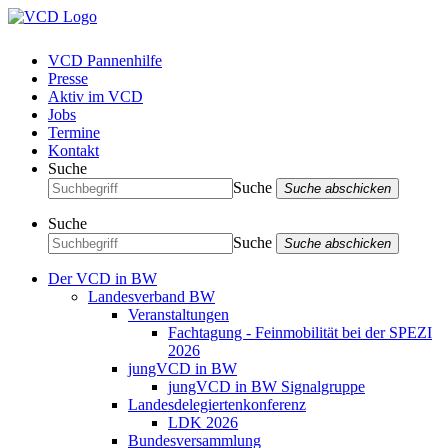
VCD Pannenhilfe
Presse
Aktiv im VCD
Jobs
Termine
Kontakt
Suche
Suche
Suche abschicken
Suche
Suche
Suche abschicken
Der VCD in BW
Landesverband BW
Veranstaltungen
Fachtagung - Feinmobilität bei der SPEZI
2026
jungVCD in BW
jungVCD in BW Signalgruppe
Landesdelegiertenkonferenz
LDK 2026
Bundesversammlung