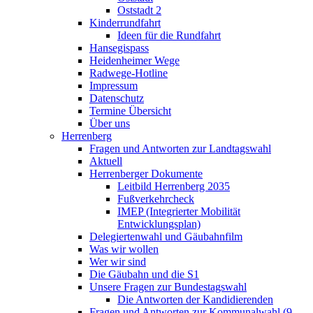
Oststadt 2
Kinderrundfahrt
Ideen für die Rundfahrt
Hansegispass
Heidenheimer Wege
Radwege-Hotline
Impressum
Datenschutz
Termine Übersicht
Über uns
Herrenberg
Fragen und Antworten zur Landtagswahl
Aktuell
Herrenberger Dokumente
Leitbild Herrenberg 2035
Fußverkehrcheck
IMEP (Integrierter Mobilität
Entwicklungsplan)
Delegiertenwahl und Gäubahnfilm
Was wir wollen
Wer wir sind
Die Gäubahn und die S1
Unsere Fragen zur Bundestagswahl
Die Antworten der Kandidierenden
Fragen und Antworten zur Kommunalwahl (9.