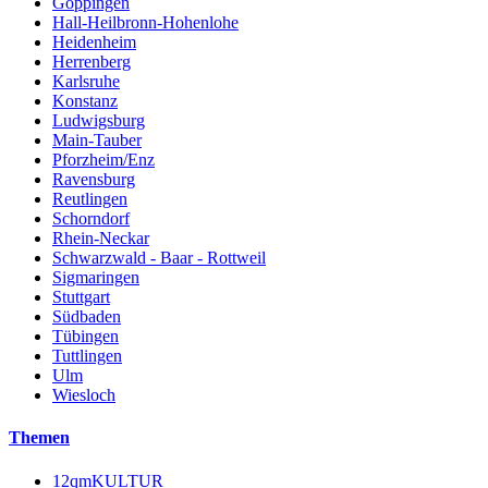
Göppingen
Hall-Heilbronn-Hohenlohe
Heidenheim
Herrenberg
Karlsruhe
Konstanz
Ludwigsburg
Main-Tauber
Pforzheim/Enz
Ravensburg
Reutlingen
Schorndorf
Rhein-Neckar
Schwarzwald - Baar - Rottweil
Sigmaringen
Stuttgart
Südbaden
Tübingen
Tuttlingen
Ulm
Wiesloch
Themen
12qmKULTUR