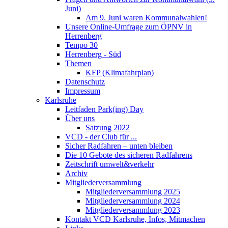
Juni)
Am 9. Juni waren Kommunalwahlen!
Unsere Online-Umfrage zum ÖPNV in
Herrenberg
Tempo 30
Herrenberg - Süd
Themen
KFP (Klimafahrplan)
Datenschutz
Impressum
Karlsruhe
Leitfaden Park(ing) Day
Über uns
Satzung 2022
VCD - der Club für ...
Sicher Radfahren – unten bleiben
Die 10 Gebote des sicheren Radfahrens
Zeitschrift umwelt&verkehr
Archiv
Mitgliederversammlung
Mitgliederversammlung 2025
Mitgliederversammlung 2024
Mitgliederversammlung 2023
Kontakt VCD Karlsruhe, Infos, Mitmachen