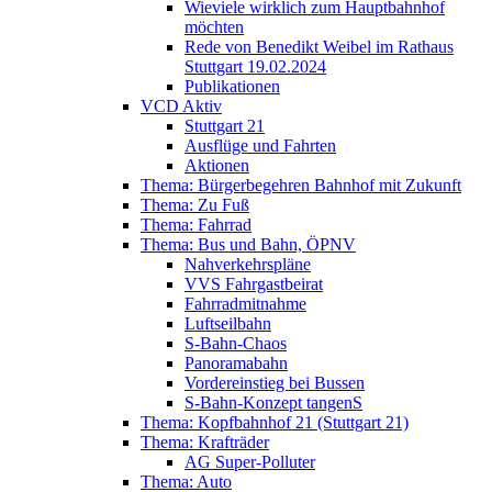
Wieviele wirklich zum Hauptbahnhof
möchten
Rede von Benedikt Weibel im Rathaus
Stuttgart 19.02.2024
Publikationen
VCD Aktiv
Stuttgart 21
Ausflüge und Fahrten
Aktionen
Thema: Bürgerbegehren Bahnhof mit Zukunft
Thema: Zu Fuß
Thema: Fahrrad
Thema: Bus und Bahn, ÖPNV
Nahverkehrspläne
VVS Fahrgastbeirat
Fahrradmitnahme
Luftseilbahn
S-Bahn-Chaos
Panoramabahn
Vordereinstieg bei Bussen
S-Bahn-Konzept tangenS
Thema: Kopfbahnhof 21 (Stuttgart 21)
Thema: Krafträder
AG Super-Polluter
Thema: Auto