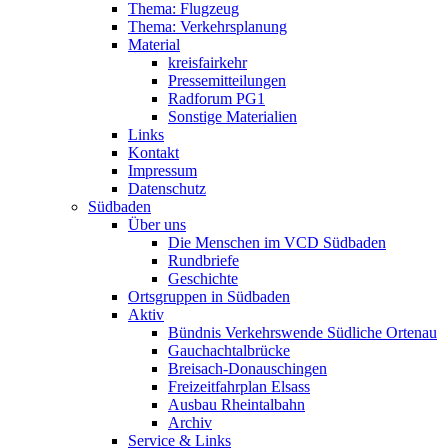
Thema: Flugzeug
Thema: Verkehrsplanung
Material
kreisfairkehr
Pressemitteilungen
Radforum PG1
Sonstige Materialien
Links
Kontakt
Impressum
Datenschutz
Südbaden
Über uns
Die Menschen im VCD Südbaden
Rundbriefe
Geschichte
Ortsgruppen in Südbaden
Aktiv
Bündnis Verkehrswende Südliche Ortenau
Gauchachtalbrücke
Breisach-Donauschingen
Freizeitfahrplan Elsass
Ausbau Rheintalbahn
Archiv
Service & Links