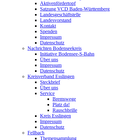
Aktivenfördertopf
Satzung VCD Baden-Württemberg
Landesgeschäftstelle
Landesvorstand
Kontakt
Spenden
Impressum
Datenschutz
Nachrichten Bodenseekreis
Initiative Bodensee-S-Bahn
Über uns
Impressum
Datenschutz
Kreisverband Esslingen
Steckbrief
Über uns
Service
Bremswege
Platz da!
Rauschbrille
Kreis Esslingen
Impressum
Datenschutz
Fellbach
Themensammlung