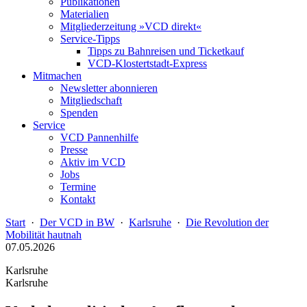
Publikationen
Materialien
Mitgliederzeitung »VCD direkt«
Service-Tipps
Tipps zu Bahnreisen und Ticketkauf
VCD-Klostertstadt-Express
Mitmachen
Newsletter abonnieren
Mitgliedschaft
Spenden
Service
VCD Pannenhilfe
Presse
Aktiv im VCD
Jobs
Termine
Kontakt
Start
·
Der VCD in BW
·
Karlsruhe
·
Die Revolution der
Mobilität hautnah
07.05.2026
Karlsruhe
Karlsruhe