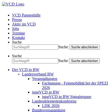
VCD Pannenhilfe
Presse
Aktiv im VCD
Jobs
Termine
Kontakt
Suche
Suche
Suche abschicken
Suche
Suche
Suche abschicken
Der VCD in BW
Landesverband BW
Veranstaltungen
Fachtagung - Feinmobilität bei der SPEZI
2026
jungVCD in BW
jungVCD in BW Signalgruppe
Landesdelegiertenkonferenz
LDK 2026
Bundesversammlung