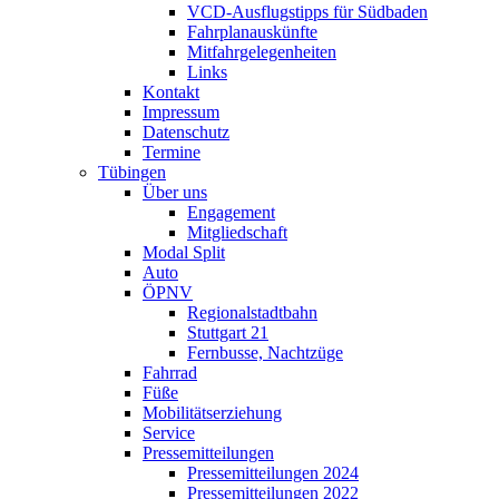
VCD-Ausflugstipps für Südbaden
Fahrplanauskünfte
Mitfahrgelegenheiten
Links
Kontakt
Impressum
Datenschutz
Termine
Tübingen
Über uns
Engagement
Mitgliedschaft
Modal Split
Auto
ÖPNV
Regionalstadtbahn
Stuttgart 21
Fernbusse, Nachtzüge
Fahrrad
Füße
Mobilitätserziehung
Service
Pressemitteilungen
Pressemitteilungen 2024
Pressemitteilungen 2022