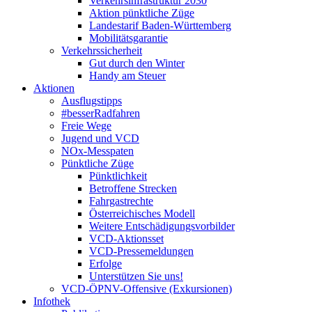
Verkehrsinfrastruktur 2030
Aktion pünktliche Züge
Landestarif Baden-Württemberg
Mobilitätsgarantie
Verkehrssicherheit
Gut durch den Winter
Handy am Steuer
Aktionen
Ausflugstipps
#besserRadfahren
Freie Wege
Jugend und VCD
NOx-Messpaten
Pünktliche Züge
Pünktlichkeit
Betroffene Strecken
Fahrgastrechte
Österreichisches Modell
Weitere Entschädigungsvorbilder
VCD-Aktionsset
VCD-Pressemeldungen
Erfolge
Unterstützen Sie uns!
VCD-ÖPNV-Offensive (Exkursionen)
Infothek