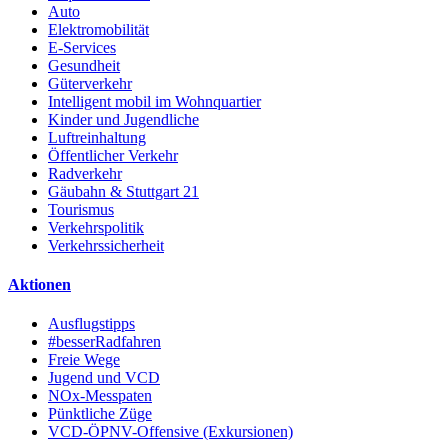
Auto
Elektromobilität
E-Services
Gesundheit
Güterverkehr
Intelligent mobil im Wohnquartier
Kinder und Jugendliche
Luftreinhaltung
Öffentlicher Verkehr
Radverkehr
Gäubahn & Stuttgart 21
Tourismus
Verkehrspolitik
Verkehrssicherheit
Aktionen
Ausflugstipps
#besserRadfahren
Freie Wege
Jugend und VCD
NOx-Messpaten
Pünktliche Züge
VCD-ÖPNV-Offensive (Exkursionen)