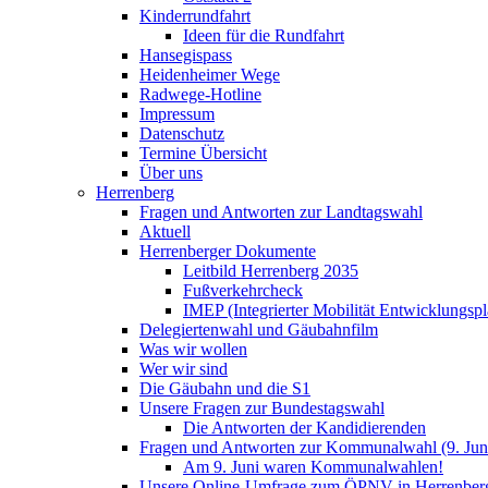
Kinderrundfahrt
Ideen für die Rundfahrt
Hansegispass
Heidenheimer Wege
Radwege-Hotline
Impressum
Datenschutz
Termine Übersicht
Über uns
Herrenberg
Fragen und Antworten zur Landtagswahl
Aktuell
Herrenberger Dokumente
Leitbild Herrenberg 2035
Fußverkehrcheck
IMEP (Integrierter Mobilität Entwicklungspl
Delegiertenwahl und Gäubahnfilm
Was wir wollen
Wer wir sind
Die Gäubahn und die S1
Unsere Fragen zur Bundestagswahl
Die Antworten der Kandidierenden
Fragen und Antworten zur Kommunalwahl (9. Jun
Am 9. Juni waren Kommunalwahlen!
Unsere Online-Umfrage zum ÖPNV in Herrenber