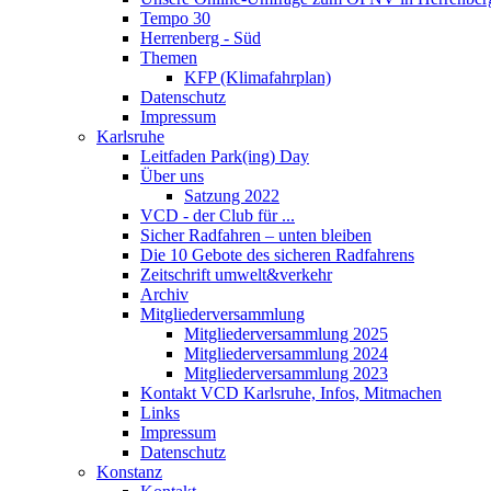
Tempo 30
Herrenberg - Süd
Themen
KFP (Klimafahrplan)
Datenschutz
Impressum
Karlsruhe
Leitfaden Park(ing) Day
Über uns
Satzung 2022
VCD - der Club für ...
Sicher Radfahren – unten bleiben
Die 10 Gebote des sicheren Radfahrens
Zeitschrift umwelt&verkehr
Archiv
Mitgliederversammlung
Mitgliederversammlung 2025
Mitgliederversammlung 2024
Mitgliederversammlung 2023
Kontakt VCD Karlsruhe, Infos, Mitmachen
Links
Impressum
Datenschutz
Konstanz