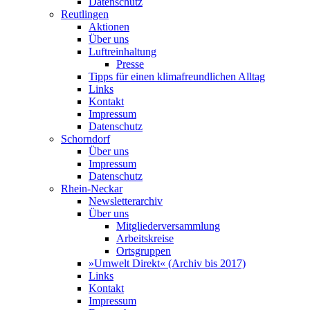
Datenschutz
Reutlingen
Aktionen
Über uns
Luftreinhaltung
Presse
Tipps für einen klimafreundlichen Alltag
Links
Kontakt
Impressum
Datenschutz
Schorndorf
Über uns
Impressum
Datenschutz
Rhein-Neckar
Newsletterarchiv
Über uns
Mitgliederversammlung
Arbeitskreise
Ortsgruppen
»Umwelt Direkt« (Archiv bis 2017)
Links
Kontakt
Impressum