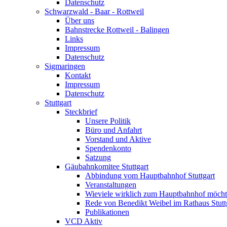
Datenschutz
Schwarzwald - Baar - Rottweil
Über uns
Bahnstrecke Rottweil - Balingen
Links
Impressum
Datenschutz
Sigmaringen
Kontakt
Impressum
Datenschutz
Stuttgart
Steckbrief
Unsere Politik
Büro und Anfahrt
Vorstand und Aktive
Spendenkonto
Satzung
Gäubahnkomitee Stuttgart
Abbindung vom Hauptbahnhof Stuttgart
Veranstaltungen
Wieviele wirklich zum Hauptbahnhof möch
Rede von Benedikt Weibel im Rathaus Stutt
Publikationen
VCD Aktiv