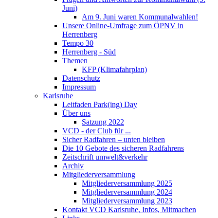
Juni)
Am 9. Juni waren Kommunalwahlen!
Unsere Online-Umfrage zum ÖPNV in
Herrenberg
Tempo 30
Herrenberg - Süd
Themen
KFP (Klimafahrplan)
Datenschutz
Impressum
Karlsruhe
Leitfaden Park(ing) Day
Über uns
Satzung 2022
VCD - der Club für ...
Sicher Radfahren – unten bleiben
Die 10 Gebote des sicheren Radfahrens
Zeitschrift umwelt&verkehr
Archiv
Mitgliederversammlung
Mitgliederversammlung 2025
Mitgliederversammlung 2024
Mitgliederversammlung 2023
Kontakt VCD Karlsruhe, Infos, Mitmachen