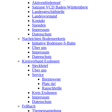
Aktivenfördertopf
Satzung VCD Baden-Württemberg
Landesgeschäftstelle
Landesvorstand
Kontakt
Spenden
Impressum
Datenschutz
Nachrichten Bodenseekreis
Initiative Bodensee-S-Bahn
Über uns
Impressum
Datenschutz
Kreisverband Esslingen
Steckbrief
Über uns
Service
Bremswege
Platz da!
Rauschbrille
Kreis Esslingen
Impressum
Datenschutz
Fellbach
Themensammlung