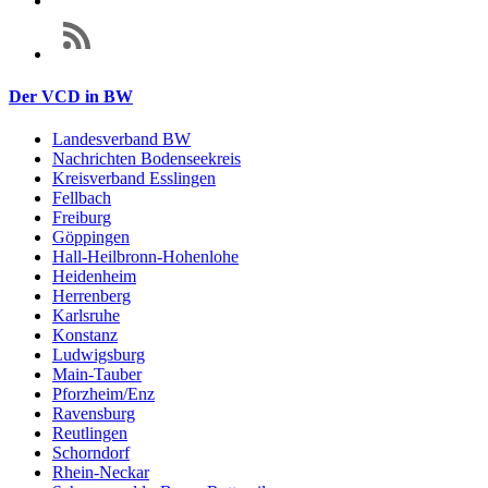
Der VCD in BW
Landesverband BW
Nachrichten Bodenseekreis
Kreisverband Esslingen
Fellbach
Freiburg
Göppingen
Hall-Heilbronn-Hohenlohe
Heidenheim
Herrenberg
Karlsruhe
Konstanz
Ludwigsburg
Main-Tauber
Pforzheim/Enz
Ravensburg
Reutlingen
Schorndorf
Rhein-Neckar