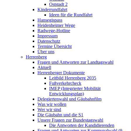
Oststadt 2
Kinderrundfahrt
Ideen für die Rundfahrt
Hansegispass
Heidenheimer Wege
Radwege-Hotline
Impressum
Datenschutz
Termine Übersicht
Über uns
Herrenberg
Fragen und Antworten zur Landtagswahl
Aktuell
Herrenberger Dokumente
Leitbild Herrenberg 2035
Fußverkehrcheck
IMEP (Integrierter Mobilität
Entwicklungsplan)
Delegiertenwahl und Gäubahnfilm
Was wir wollen
Wer wir sind
Die Gäubahn und die S1
Unsere Fragen zur Bundestagswahl
Die Antworten der Kandidierenden
Fragen und Antworten zur Kommunalwahl (9.