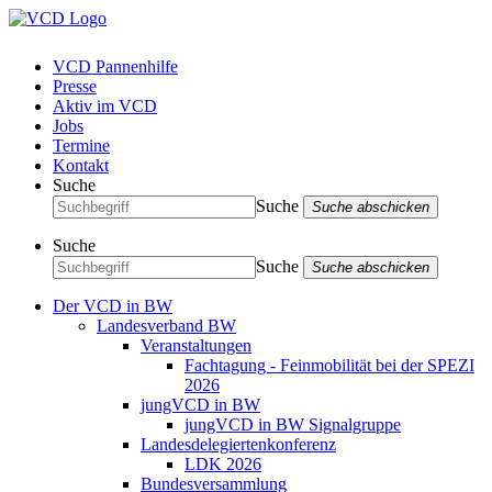
VCD Pannenhilfe
Presse
Aktiv im VCD
Jobs
Termine
Kontakt
Suche
Suche
Suche abschicken
Suche
Suche
Suche abschicken
Der VCD in BW
Landesverband BW
Veranstaltungen
Fachtagung - Feinmobilität bei der SPEZI
2026
jungVCD in BW
jungVCD in BW Signalgruppe
Landesdelegiertenkonferenz
LDK 2026
Bundesversammlung