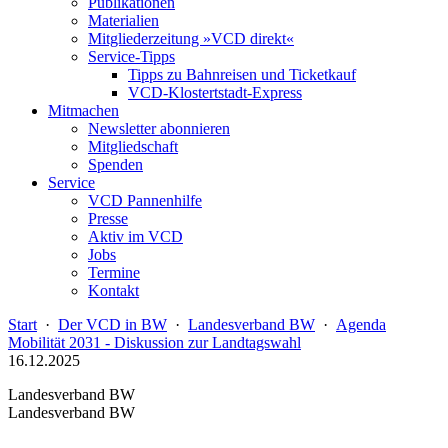
Publikationen
Materialien
Mitgliederzeitung »VCD direkt«
Service-Tipps
Tipps zu Bahnreisen und Ticketkauf
VCD-Klostertstadt-Express
Mitmachen
Newsletter abonnieren
Mitgliedschaft
Spenden
Service
VCD Pannenhilfe
Presse
Aktiv im VCD
Jobs
Termine
Kontakt
Start
·
Der VCD in BW
·
Landesverband BW
·
Agenda
Mobilität 2031 - Diskussion zur Landtagswahl
16.12.2025
Landesverband BW
Landesverband BW