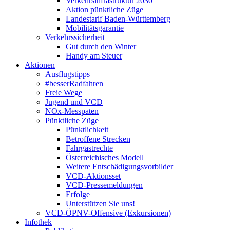
Verkehrsinfrastruktur 2030
Aktion pünktliche Züge
Landestarif Baden-Württemberg
Mobilitätsgarantie
Verkehrssicherheit
Gut durch den Winter
Handy am Steuer
Aktionen
Ausflugstipps
#besserRadfahren
Freie Wege
Jugend und VCD
NOx-Messpaten
Pünktliche Züge
Pünktlichkeit
Betroffene Strecken
Fahrgastrechte
Österreichisches Modell
Weitere Entschädigungsvorbilder
VCD-Aktionsset
VCD-Pressemeldungen
Erfolge
Unterstützen Sie uns!
VCD-ÖPNV-Offensive (Exkursionen)
Infothek