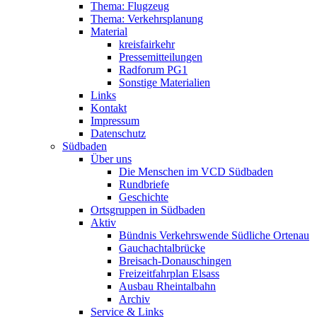
Thema: Flugzeug
Thema: Verkehrsplanung
Material
kreisfairkehr
Pressemitteilungen
Radforum PG1
Sonstige Materialien
Links
Kontakt
Impressum
Datenschutz
Südbaden
Über uns
Die Menschen im VCD Südbaden
Rundbriefe
Geschichte
Ortsgruppen in Südbaden
Aktiv
Bündnis Verkehrswende Südliche Ortenau
Gauchachtalbrücke
Breisach-Donauschingen
Freizeitfahrplan Elsass
Ausbau Rheintalbahn
Archiv
Service & Links