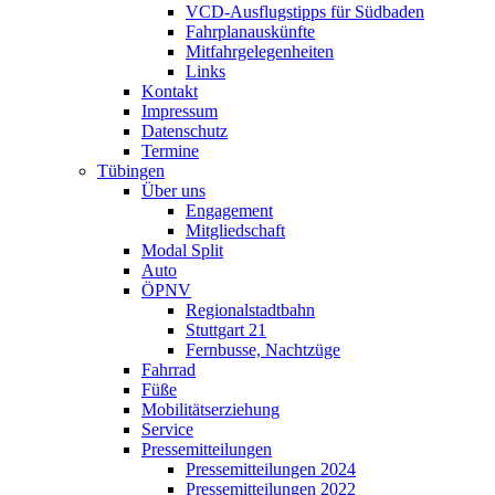
VCD-Ausflugstipps für Südbaden
Fahrplanauskünfte
Mitfahrgelegenheiten
Links
Kontakt
Impressum
Datenschutz
Termine
Tübingen
Über uns
Engagement
Mitgliedschaft
Modal Split
Auto
ÖPNV
Regionalstadtbahn
Stuttgart 21
Fernbusse, Nachtzüge
Fahrrad
Füße
Mobilitätserziehung
Service
Pressemitteilungen
Pressemitteilungen 2024
Pressemitteilungen 2022