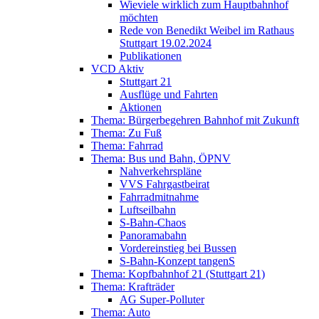
Wieviele wirklich zum Hauptbahnhof
möchten
Rede von Benedikt Weibel im Rathaus
Stuttgart 19.02.2024
Publikationen
VCD Aktiv
Stuttgart 21
Ausflüge und Fahrten
Aktionen
Thema: Bürgerbegehren Bahnhof mit Zukunft
Thema: Zu Fuß
Thema: Fahrrad
Thema: Bus und Bahn, ÖPNV
Nahverkehrspläne
VVS Fahrgastbeirat
Fahrradmitnahme
Luftseilbahn
S-Bahn-Chaos
Panoramabahn
Vordereinstieg bei Bussen
S-Bahn-Konzept tangenS
Thema: Kopfbahnhof 21 (Stuttgart 21)
Thema: Krafträder
AG Super-Polluter
Thema: Auto