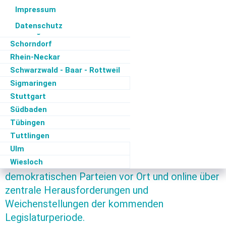
Fokus: Allianz fordert
Pforzheim/Enz
Impressum
Ravensburg
klare Weichenstellung
Datenschutz
Reutlingen
Schorndorf
zur Landtagswahl
Rhein-Neckar
Schwarzwald - Baar - Rottweil
Sigmaringen
Am Donnerstag, 22. Januar 2026, fand im DGB-
Stuttgart
Haus in Stuttgart eine gut besuchte
Südbaden
Diskussionsveranstaltung zur Landtagswahl in
Tübingen
Baden-Württemberg statt. Unter dem Titel
Tuttlingen
„Mobilität der Zukunft“ diskutierten die
Ulm
verkehrspolitischen Sprecher*innen der
Wiesloch
demokratischen Parteien vor Ort und online über
zentrale Herausforderungen und
Weichenstellungen der kommenden
Legislaturperiode.