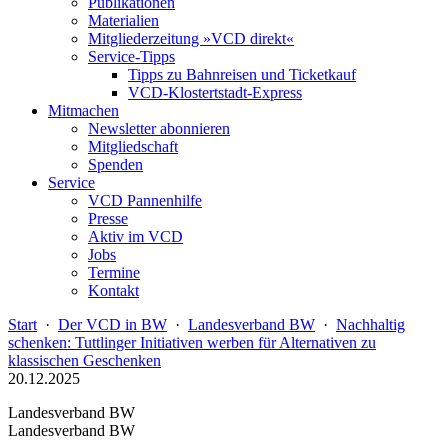
Publikationen
Materialien
Mitgliederzeitung »VCD direkt«
Service-Tipps
Tipps zu Bahnreisen und Ticketkauf
VCD-Klostertstadt-Express
Mitmachen
Newsletter abonnieren
Mitgliedschaft
Spenden
Service
VCD Pannenhilfe
Presse
Aktiv im VCD
Jobs
Termine
Kontakt
Start
·
Der VCD in BW
·
Landesverband BW
·
Nachhaltig
schenken: Tuttlinger Initiativen werben für Alternativen zu
klassischen Geschenken
20.12.2025
Landesverband BW
Landesverband BW