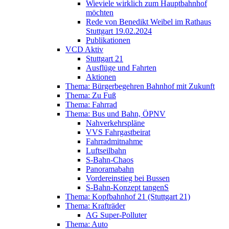
Wieviele wirklich zum Hauptbahnhof
möchten
Rede von Benedikt Weibel im Rathaus
Stuttgart 19.02.2024
Publikationen
VCD Aktiv
Stuttgart 21
Ausflüge und Fahrten
Aktionen
Thema: Bürgerbegehren Bahnhof mit Zukunft
Thema: Zu Fuß
Thema: Fahrrad
Thema: Bus und Bahn, ÖPNV
Nahverkehrspläne
VVS Fahrgastbeirat
Fahrradmitnahme
Luftseilbahn
S-Bahn-Chaos
Panoramabahn
Vordereinstieg bei Bussen
S-Bahn-Konzept tangenS
Thema: Kopfbahnhof 21 (Stuttgart 21)
Thema: Krafträder
AG Super-Polluter
Thema: Auto