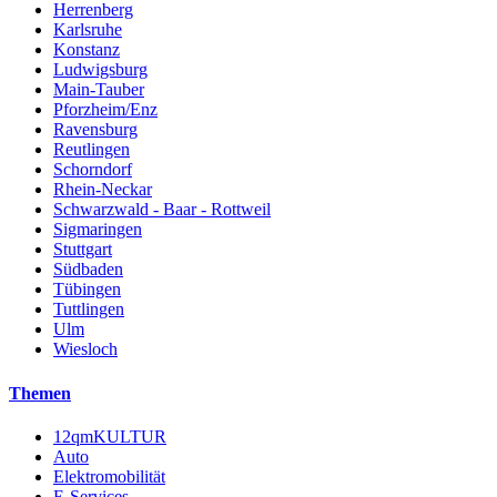
Herrenberg
Karlsruhe
Konstanz
Ludwigsburg
Main-Tauber
Pforzheim/Enz
Ravensburg
Reutlingen
Schorndorf
Rhein-Neckar
Schwarzwald - Baar - Rottweil
Sigmaringen
Stuttgart
Südbaden
Tübingen
Tuttlingen
Ulm
Wiesloch
Themen
12qmKULTUR
Auto
Elektromobilität
E-Services