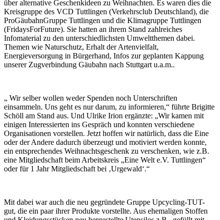
über alternative Geschenkideen zu Weihnachten. Es waren dies die
Kreisgruppe des VCD Tuttlingen (Verkehrsclub Deutschland), die
ProGäubahnGruppe Tuttlingen und die Klimagruppe Tuttlingen
(FridaysForFuture). Sie hatten an ihrem Stand zahlreiches
Infomaterial zu den unterschiedlichsten Umweltthemen dabei.
Themen wie Naturschutz, Erhalt der Artenvielfalt,
Energieversorgung in Bürgerhand, Infos zur geplanten Kappung
unserer Zugverbindung Gäubahn nach Stuttgart u.a.m..
„ Wir selber wollen weder Spenden noch Unterschriften
einsammeln. Uns geht es nur darum, zu informieren,“ führte Brigitte
Schöll am Stand aus. Und Ulrike Irion ergänzte: „Wir kamen mit
einigen Interessierten ins Gespräch und konnten verschiedene
Organisationen vorstellen. Jetzt hoffen wir natürlich, dass die Eine
oder der Andere dadurch überzeugt und motiviert werden konnte,
ein entsprechendes Weihnachtsgeschenk zu verschenken, wie z.B.
eine Mitgliedschaft beim Arbeitskreis „Eine Welt e.V. Tuttlingen“
oder für 1 Jahr Mitgliedschaft bei ‚Urgewald‘.“
Mit dabei war auch die neu gegründete Gruppe Upcycling-TUT-
gut, die ein paar ihrer Produkte vorstellte. Aus ehemaligen Stoffen
und Kleidungsstücken neu hergestellte Utensilos z.B., gefüllt mit