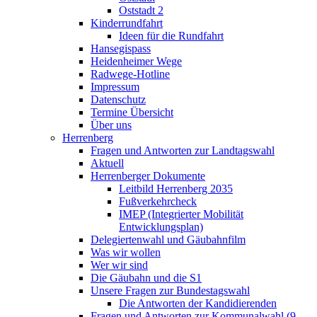
Oststadt 2
Kinderrundfahrt
Ideen für die Rundfahrt
Hansegispass
Heidenheimer Wege
Radwege-Hotline
Impressum
Datenschutz
Termine Übersicht
Über uns
Herrenberg
Fragen und Antworten zur Landtagswahl
Aktuell
Herrenberger Dokumente
Leitbild Herrenberg 2035
Fußverkehrcheck
IMEP (Integrierter Mobilität
Entwicklungsplan)
Delegiertenwahl und Gäubahnfilm
Was wir wollen
Wer wir sind
Die Gäubahn und die S1
Unsere Fragen zur Bundestagswahl
Die Antworten der Kandidierenden
Fragen und Antworten zur Kommunalwahl (9.