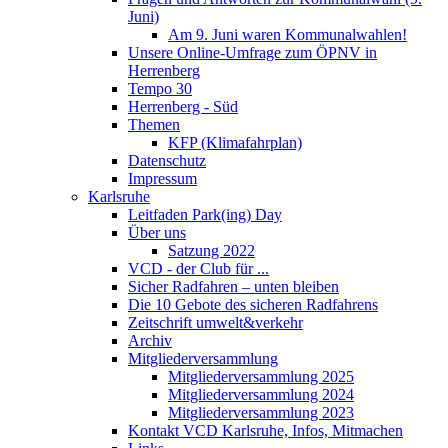
Juni)
Am 9. Juni waren Kommunalwahlen!
Unsere Online-Umfrage zum ÖPNV in
Herrenberg
Tempo 30
Herrenberg - Süd
Themen
KFP (Klimafahrplan)
Datenschutz
Impressum
Karlsruhe
Leitfaden Park(ing) Day
Über uns
Satzung 2022
VCD - der Club für ...
Sicher Radfahren – unten bleiben
Die 10 Gebote des sicheren Radfahrens
Zeitschrift umwelt&verkehr
Archiv
Mitgliederversammlung
Mitgliederversammlung 2025
Mitgliederversammlung 2024
Mitgliederversammlung 2023
Kontakt VCD Karlsruhe, Infos, Mitmachen