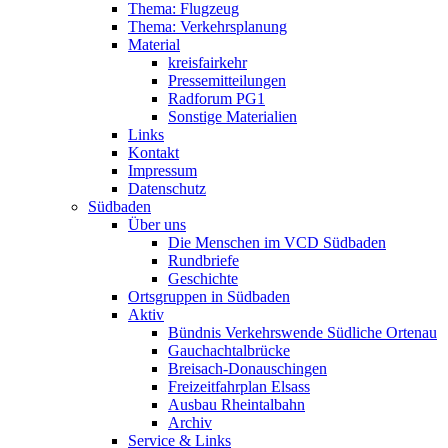
Thema: Flugzeug
Thema: Verkehrsplanung
Material
kreisfairkehr
Pressemitteilungen
Radforum PG1
Sonstige Materialien
Links
Kontakt
Impressum
Datenschutz
Südbaden
Über uns
Die Menschen im VCD Südbaden
Rundbriefe
Geschichte
Ortsgruppen in Südbaden
Aktiv
Bündnis Verkehrswende Südliche Ortenau
Gauchachtalbrücke
Breisach-Donauschingen
Freizeitfahrplan Elsass
Ausbau Rheintalbahn
Archiv
Service & Links