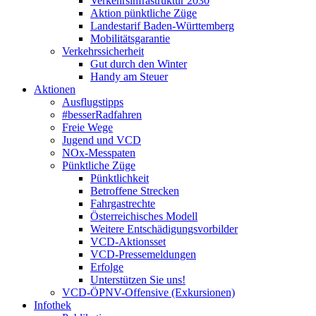
Verkehrsinfrastruktur 2030
Aktion pünktliche Züge
Landestarif Baden-Württemberg
Mobilitätsgarantie
Verkehrssicherheit
Gut durch den Winter
Handy am Steuer
Aktionen
Ausflugstipps
#besserRadfahren
Freie Wege
Jugend und VCD
NOx-Messpaten
Pünktliche Züge
Pünktlichkeit
Betroffene Strecken
Fahrgastrechte
Österreichisches Modell
Weitere Entschädigungsvorbilder
VCD-Aktionsset
VCD-Pressemeldungen
Erfolge
Unterstützen Sie uns!
VCD-ÖPNV-Offensive (Exkursionen)
Infothek