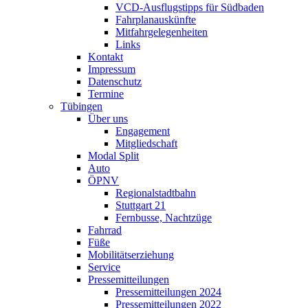
VCD-Ausflugstipps für Südbaden
Fahrplanauskünfte
Mitfahrgelegenheiten
Links
Kontakt
Impressum
Datenschutz
Termine
Tübingen
Über uns
Engagement
Mitgliedschaft
Modal Split
Auto
ÖPNV
Regionalstadtbahn
Stuttgart 21
Fernbusse, Nachtzüge
Fahrrad
Füße
Mobilitätserziehung
Service
Pressemitteilungen
Pressemitteilungen 2024
Pressemitteilungen 2022