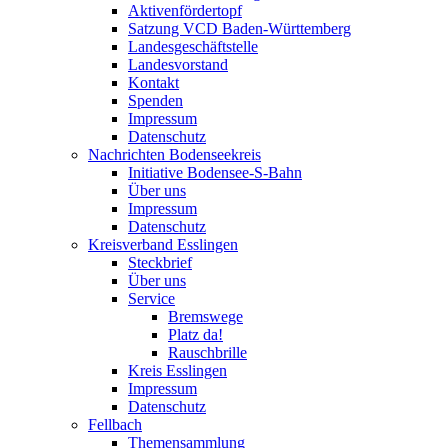
Aktivenfördertopf
Satzung VCD Baden-Württemberg
Landesgeschäftstelle
Landesvorstand
Kontakt
Spenden
Impressum
Datenschutz
Nachrichten Bodenseekreis
Initiative Bodensee-S-Bahn
Über uns
Impressum
Datenschutz
Kreisverband Esslingen
Steckbrief
Über uns
Service
Bremswege
Platz da!
Rauschbrille
Kreis Esslingen
Impressum
Datenschutz
Fellbach
Themensammlung