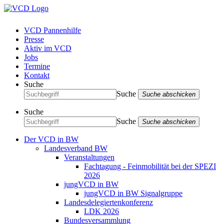
VCD Pannenhilfe
Presse
Aktiv im VCD
Jobs
Termine
Kontakt
Suche
Suche
Suche abschicken
Suche
Suche
Suche abschicken
Der VCD in BW
Landesverband BW
Veranstaltungen
Fachtagung - Feinmobilität bei der SPEZI
2026
jungVCD in BW
jungVCD in BW Signalgruppe
Landesdelegiertenkonferenz
LDK 2026
Bundesversammlung