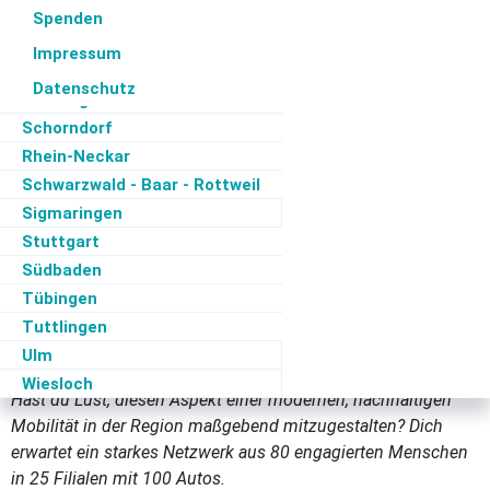
Main-Tauber
Spenden
neuen Vorsitzenden
Pforzheim/Enz
Impressum
Ravensburg
Datenschutz
Reutlingen
Schorndorf
Wir suchen zur Mitgliederversammlung am 26.
Rhein-Neckar
Mai 2026 einen neuen Kopf, also einen
Schwarzwald - Baar - Rottweil
Vorsitzenden (m/w/d) des geschäftsführenden
Sigmaringen
Vorstandes, der den Verein nach außen
Stuttgart
repräsentiert, innen organisiert und die
Südbaden
Zusammenarbeit mit der AG leitet. Der bisherige
Tübingen
Vorsitzende scheidet gesundheitsbedingt aus.
Tuttlingen
Ulm
Wiesloch
Hast du Lust, diesen Aspekt einer modernen, nachhaltigen
Mobilität in der Region maßgebend mitzugestalten? Dich
erwartet ein starkes Netzwerk aus 80 engagierten Menschen
in 25 Filialen mit 100 Autos.