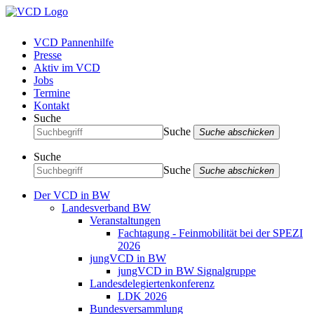
VCD Pannenhilfe
Presse
Aktiv im VCD
Jobs
Termine
Kontakt
Suche
Suche
Suche abschicken
Suche
Suche
Suche abschicken
Der VCD in BW
Landesverband BW
Veranstaltungen
Fachtagung - Feinmobilität bei der SPEZI
2026
jungVCD in BW
jungVCD in BW Signalgruppe
Landesdelegiertenkonferenz
LDK 2026
Bundesversammlung