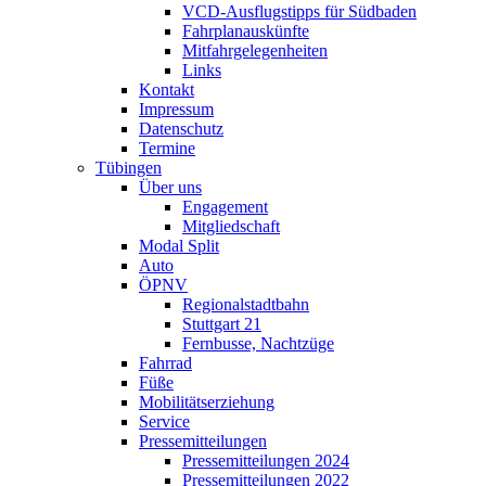
VCD-Ausflugstipps für Südbaden
Fahrplanauskünfte
Mitfahrgelegenheiten
Links
Kontakt
Impressum
Datenschutz
Termine
Tübingen
Über uns
Engagement
Mitgliedschaft
Modal Split
Auto
ÖPNV
Regionalstadtbahn
Stuttgart 21
Fernbusse, Nachtzüge
Fahrrad
Füße
Mobilitätserziehung
Service
Pressemitteilungen
Pressemitteilungen 2024
Pressemitteilungen 2022