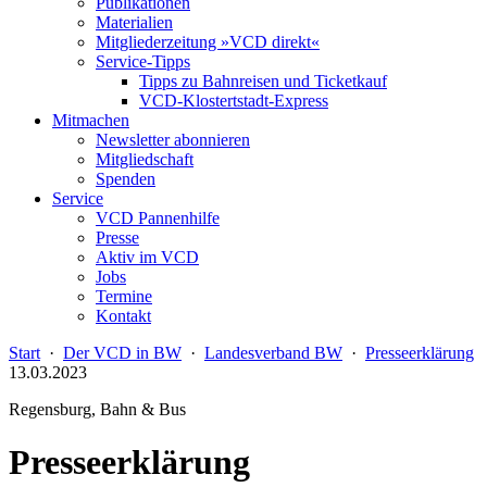
Publikationen
Materialien
Mitgliederzeitung »VCD direkt«
Service-Tipps
Tipps zu Bahnreisen und Ticketkauf
VCD-Klostertstadt-Express
Mitmachen
Newsletter abonnieren
Mitgliedschaft
Spenden
Service
VCD Pannenhilfe
Presse
Aktiv im VCD
Jobs
Termine
Kontakt
Start
·
Der VCD in BW
·
Landesverband BW
·
Presseerklärung
13.03.2023
Regensburg, Bahn & Bus
Presseerklärung