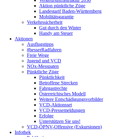
Verkehrsinfrastruktur 2030
Aktion pünktliche Züge
Landestarif Baden-Württemberg
Mobilitätsgarantie
Verkehrssicherheit
Gut durch den Winter
Handy am Steuer
Aktionen
Ausflugstipps
#besserRadfahren
Freie Wege
Jugend und VCD
NOx-Messpaten
Pünktliche Züge
Pünktlichkeit
Betroffene Strecken
Fahrgastrechte
Österreichisches Modell
Weitere Entschädigungsvorbilder
VCD-Aktionsset
VCD-Pressemeldungen
Erfolge
Unterstützen Sie uns!
VCD-ÖPNV-Offensive (Exkursionen)
Infothek