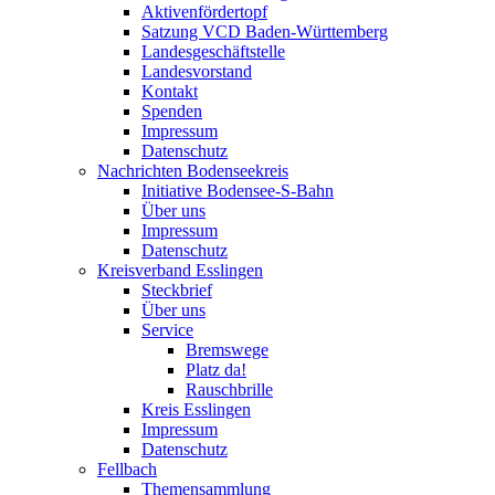
Aktivenfördertopf
Satzung VCD Baden-Württemberg
Landesgeschäftstelle
Landesvorstand
Kontakt
Spenden
Impressum
Datenschutz
Nachrichten Bodenseekreis
Initiative Bodensee-S-Bahn
Über uns
Impressum
Datenschutz
Kreisverband Esslingen
Steckbrief
Über uns
Service
Bremswege
Platz da!
Rauschbrille
Kreis Esslingen
Impressum
Datenschutz
Fellbach
Themensammlung