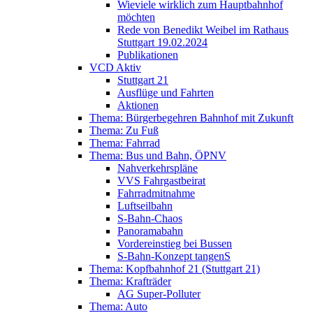
Wieviele wirklich zum Hauptbahnhof
möchten
Rede von Benedikt Weibel im Rathaus
Stuttgart 19.02.2024
Publikationen
VCD Aktiv
Stuttgart 21
Ausflüge und Fahrten
Aktionen
Thema: Bürgerbegehren Bahnhof mit Zukunft
Thema: Zu Fuß
Thema: Fahrrad
Thema: Bus und Bahn, ÖPNV
Nahverkehrspläne
VVS Fahrgastbeirat
Fahrradmitnahme
Luftseilbahn
S-Bahn-Chaos
Panoramabahn
Vordereinstieg bei Bussen
S-Bahn-Konzept tangenS
Thema: Kopfbahnhof 21 (Stuttgart 21)
Thema: Krafträder
AG Super-Polluter
Thema: Auto