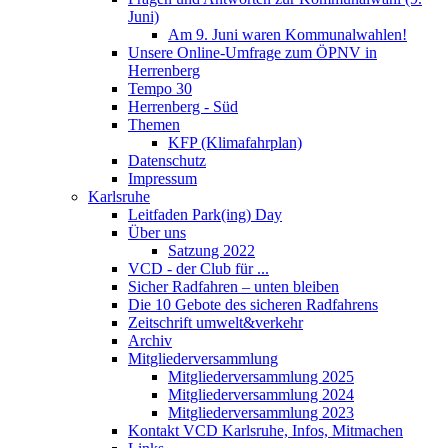
Juni)
Am 9. Juni waren Kommunalwahlen!
Unsere Online-Umfrage zum ÖPNV in
Herrenberg
Tempo 30
Herrenberg - Süd
Themen
KFP (Klimafahrplan)
Datenschutz
Impressum
Karlsruhe
Leitfaden Park(ing) Day
Über uns
Satzung 2022
VCD - der Club für ...
Sicher Radfahren – unten bleiben
Die 10 Gebote des sicheren Radfahrens
Zeitschrift umwelt&verkehr
Archiv
Mitgliederversammlung
Mitgliederversammlung 2025
Mitgliederversammlung 2024
Mitgliederversammlung 2023
Kontakt VCD Karlsruhe, Infos, Mitmachen