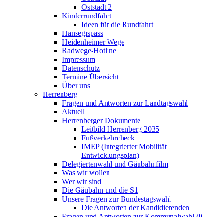
Oststadt 2
Kinderrundfahrt
Ideen für die Rundfahrt
Hansegispass
Heidenheimer Wege
Radwege-Hotline
Impressum
Datenschutz
Termine Übersicht
Über uns
Herrenberg
Fragen und Antworten zur Landtagswahl
Aktuell
Herrenberger Dokumente
Leitbild Herrenberg 2035
Fußverkehrcheck
IMEP (Integrierter Mobilität
Entwicklungsplan)
Delegiertenwahl und Gäubahnfilm
Was wir wollen
Wer wir sind
Die Gäubahn und die S1
Unsere Fragen zur Bundestagswahl
Die Antworten der Kandidierenden
Fragen und Antworten zur Kommunalwahl (9.