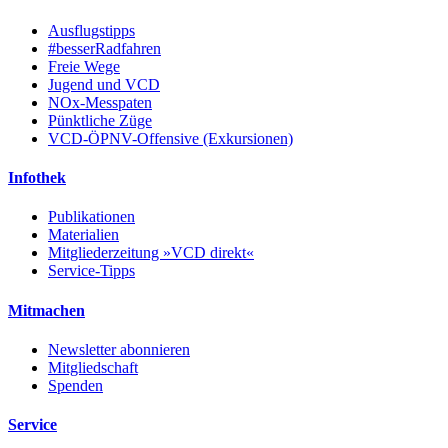
Ausflugstipps
#besserRadfahren
Freie Wege
Jugend und VCD
NOx-Messpaten
Pünktliche Züge
VCD-ÖPNV-Offensive (Exkursionen)
Infothek
Publikationen
Materialien
Mitgliederzeitung »VCD direkt«
Service-Tipps
Mitmachen
Newsletter abonnieren
Mitgliedschaft
Spenden
Service