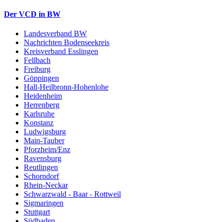
Der VCD in BW
Landesverband BW
Nachrichten Bodenseekreis
Kreisverband Esslingen
Fellbach
Freiburg
Göppingen
Hall-Heilbronn-Hohenlohe
Heidenheim
Herrenberg
Karlsruhe
Konstanz
Ludwigsburg
Main-Tauber
Pforzheim/Enz
Ravensburg
Reutlingen
Schorndorf
Rhein-Neckar
Schwarzwald - Baar - Rottweil
Sigmaringen
Stuttgart
Südbaden