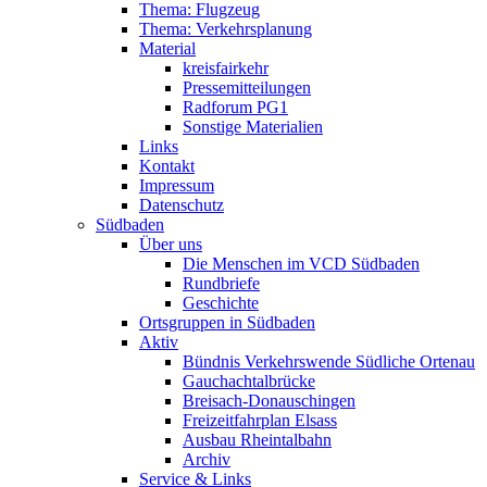
Thema: Flugzeug
Thema: Verkehrsplanung
Material
kreisfairkehr
Pressemitteilungen
Radforum PG1
Sonstige Materialien
Links
Kontakt
Impressum
Datenschutz
Südbaden
Über uns
Die Menschen im VCD Südbaden
Rundbriefe
Geschichte
Ortsgruppen in Südbaden
Aktiv
Bündnis Verkehrswende Südliche Ortenau
Gauchachtalbrücke
Breisach-Donauschingen
Freizeitfahrplan Elsass
Ausbau Rheintalbahn
Archiv
Service & Links