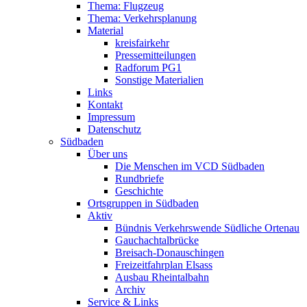
Thema: Flugzeug
Thema: Verkehrsplanung
Material
kreisfairkehr
Pressemitteilungen
Radforum PG1
Sonstige Materialien
Links
Kontakt
Impressum
Datenschutz
Südbaden
Über uns
Die Menschen im VCD Südbaden
Rundbriefe
Geschichte
Ortsgruppen in Südbaden
Aktiv
Bündnis Verkehrswende Südliche Ortenau
Gauchachtalbrücke
Breisach-Donauschingen
Freizeitfahrplan Elsass
Ausbau Rheintalbahn
Archiv
Service & Links