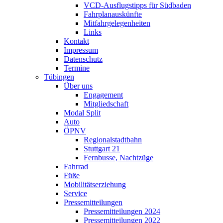
VCD-Ausflugstipps für Südbaden
Fahrplanauskünfte
Mitfahrgelegenheiten
Links
Kontakt
Impressum
Datenschutz
Termine
Tübingen
Über uns
Engagement
Mitgliedschaft
Modal Split
Auto
ÖPNV
Regionalstadtbahn
Stuttgart 21
Fernbusse, Nachtzüge
Fahrrad
Füße
Mobilitätserziehung
Service
Pressemitteilungen
Pressemitteilungen 2024
Pressemitteilungen 2022