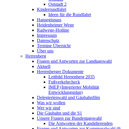
Oststadt 2
Kinderrundfahrt
Ideen für die Rundfahrt
Hansegispass
Heidenheimer Wege
Radwege-Hotline
Impressum
Datenschutz
Termine Übersicht
Über uns
Herrenberg
Fragen und Antworten zur Landtagswahl
Aktuell
Herrenberger Dokumente
Leitbild Herrenberg 2035
Fußverkehrcheck
IMEP (Integrierter Mobilität
Entwicklungsplan)
Delegiertenwahl und Gäubahnfilm
Was wir wollen
Wer wir sind
Die Gäubahn und die S1
Unsere Fragen zur Bundestagswahl
Die Antworten der Kandidierenden
Fragen und Antworten zur Kommunalwahl (9.