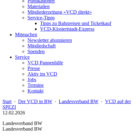
Publikationen
Materialien
Mitgliederzeitung »VCD direkt«
Service-Tipps
Tipps zu Bahnreisen und Ticketkauf
VCD-Klostertstadt-Express
Mitmachen
Newsletter abonnieren
Mitgliedschaft
Spenden
Service
VCD Pannenhilfe
Presse
Aktiv im VCD
Jobs
Termine
Kontakt
Start
·
Der VCD in BW
·
Landesverband BW
·
VCD auf der
SPEZI
12.02.2026
Landesverband BW
Landesverband BW