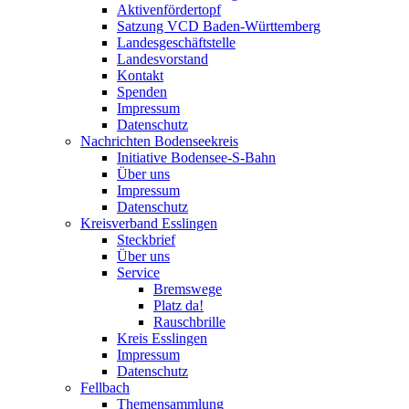
Aktivenfördertopf
Satzung VCD Baden-Württemberg
Landesgeschäftstelle
Landesvorstand
Kontakt
Spenden
Impressum
Datenschutz
Nachrichten Bodenseekreis
Initiative Bodensee-S-Bahn
Über uns
Impressum
Datenschutz
Kreisverband Esslingen
Steckbrief
Über uns
Service
Bremswege
Platz da!
Rauschbrille
Kreis Esslingen
Impressum
Datenschutz
Fellbach
Themensammlung