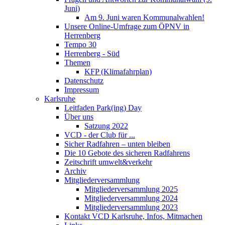
Juni)
Am 9. Juni waren Kommunalwahlen!
Unsere Online-Umfrage zum ÖPNV in
Herrenberg
Tempo 30
Herrenberg - Süd
Themen
KFP (Klimafahrplan)
Datenschutz
Impressum
Karlsruhe
Leitfaden Park(ing) Day
Über uns
Satzung 2022
VCD - der Club für ...
Sicher Radfahren – unten bleiben
Die 10 Gebote des sicheren Radfahrens
Zeitschrift umwelt&verkehr
Archiv
Mitgliederversammlung
Mitgliederversammlung 2025
Mitgliederversammlung 2024
Mitgliederversammlung 2023
Kontakt VCD Karlsruhe, Infos, Mitmachen