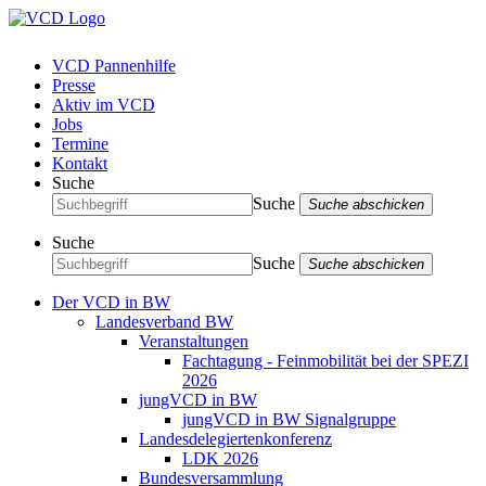
VCD Pannenhilfe
Presse
Aktiv im VCD
Jobs
Termine
Kontakt
Suche
Suche
Suche abschicken
Suche
Suche
Suche abschicken
Der VCD in BW
Landesverband BW
Veranstaltungen
Fachtagung - Feinmobilität bei der SPEZI
2026
jungVCD in BW
jungVCD in BW Signalgruppe
Landesdelegiertenkonferenz
LDK 2026
Bundesversammlung