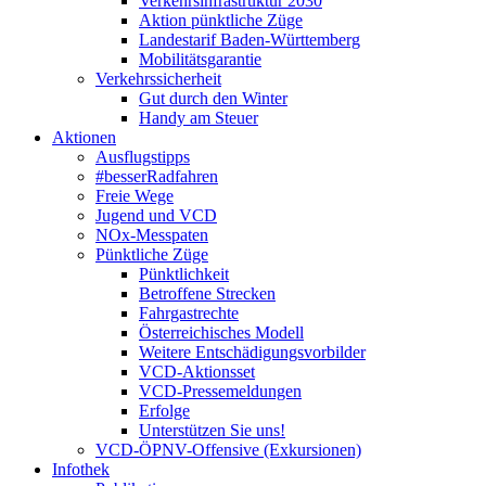
Verkehrsinfrastruktur 2030
Aktion pünktliche Züge
Landestarif Baden-Württemberg
Mobilitätsgarantie
Verkehrssicherheit
Gut durch den Winter
Handy am Steuer
Aktionen
Ausflugstipps
#besserRadfahren
Freie Wege
Jugend und VCD
NOx-Messpaten
Pünktliche Züge
Pünktlichkeit
Betroffene Strecken
Fahrgastrechte
Österreichisches Modell
Weitere Entschädigungsvorbilder
VCD-Aktionsset
VCD-Pressemeldungen
Erfolge
Unterstützen Sie uns!
VCD-ÖPNV-Offensive (Exkursionen)
Infothek