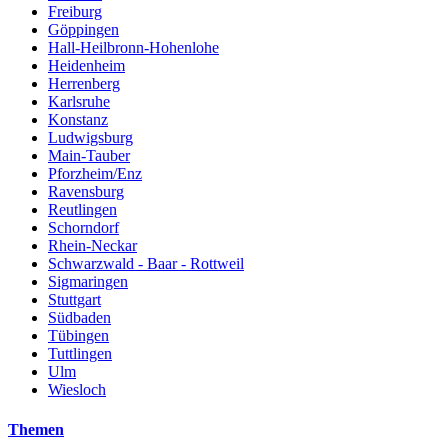
Freiburg
Göppingen
Hall-Heilbronn-Hohenlohe
Heidenheim
Herrenberg
Karlsruhe
Konstanz
Ludwigsburg
Main-Tauber
Pforzheim/Enz
Ravensburg
Reutlingen
Schorndorf
Rhein-Neckar
Schwarzwald - Baar - Rottweil
Sigmaringen
Stuttgart
Südbaden
Tübingen
Tuttlingen
Ulm
Wiesloch
Themen