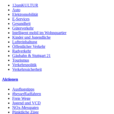
12qmKULTUR
Auto
Elektromobilität
E-Services
Gesundheit
Güterverkehr
Intelligent mobil im Wohnquartier
Kinder und Jugendliche
Luftreinhaltung
Öffentlicher Verkehr
Radverkehr
Gäubahn & Stuttgart 21
Tourismus
Verkehrspolitik
Verkehrssicherheit
Aktionen
Ausflugstipps
#besserRadfahren
Freie Wege
Jugend und VCD
NOx-Messpaten
Pünktliche Züge