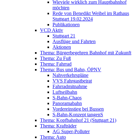
Wieviele wirklich zum Hauptbahnhof
möchten
Rede von Benedikt Weibel im Rathaus
Stuttgart 19.02.2024
Publikationen
VCD Aktiv
Stuttgart 21
Ausflüge und Fahrten
Aktionen
Thema: Bürgerbegehren Bahnhof mit Zukunft
Thema: Zu Fuß
Thema: Fahrrad
Thema: Bus und Bahn, ÖPNV
Nahverkehrspläne
VVS Fahrgastbeirat
Fahrradmitnahme
Luftseilbahn
S-Bahn-Chaos
Panoramabahn
Vordereinstieg bei Bussen
S-Bahn-Konzept tangenS
Thema: Kopfbahnhof 21 (Stuttgart 21)
Thema: Krafträder
AG Super-Polluter
Thema: Auto