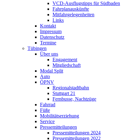
VCD-Ausflugstipps für Südbaden
Fahrplanauskünfte
Mitfahrgelegenheiten
Links
Kontakt
Impressum
Datenschutz
Termine
Tübingen
Über uns
Engagement
Mitgliedschaft
Modal Split
Auto
ÖPNV
Regionalstadtbahn
Stuttgart 21
Fernbusse, Nachtzüge
Fahrrad
Füße
Mobilitätserziehung
Service
Pressemitteilungen
Pressemitteilungen 2024
Pressemitteilungen 2022