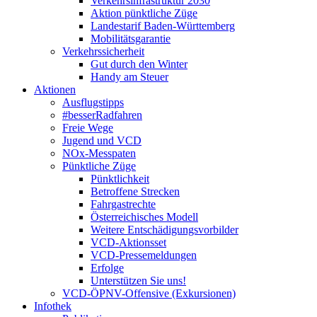
Verkehrsinfrastruktur 2030
Aktion pünktliche Züge
Landestarif Baden-Württemberg
Mobilitätsgarantie
Verkehrssicherheit
Gut durch den Winter
Handy am Steuer
Aktionen
Ausflugstipps
#besserRadfahren
Freie Wege
Jugend und VCD
NOx-Messpaten
Pünktliche Züge
Pünktlichkeit
Betroffene Strecken
Fahrgastrechte
Österreichisches Modell
Weitere Entschädigungsvorbilder
VCD-Aktionsset
VCD-Pressemeldungen
Erfolge
Unterstützen Sie uns!
VCD-ÖPNV-Offensive (Exkursionen)
Infothek