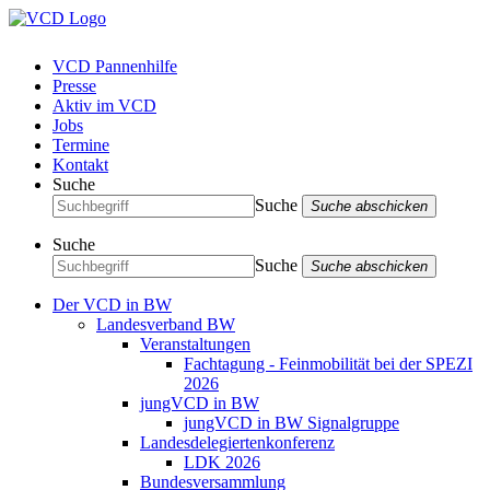
VCD Pannenhilfe
Presse
Aktiv im VCD
Jobs
Termine
Kontakt
Suche
Suche
Suche abschicken
Suche
Suche
Suche abschicken
Der VCD in BW
Landesverband BW
Veranstaltungen
Fachtagung - Feinmobilität bei der SPEZI
2026
jungVCD in BW
jungVCD in BW Signalgruppe
Landesdelegiertenkonferenz
LDK 2026
Bundesversammlung