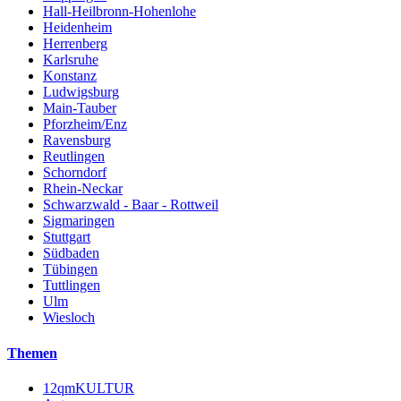
Hall-Heilbronn-Hohenlohe
Heidenheim
Herrenberg
Karlsruhe
Konstanz
Ludwigsburg
Main-Tauber
Pforzheim/Enz
Ravensburg
Reutlingen
Schorndorf
Rhein-Neckar
Schwarzwald - Baar - Rottweil
Sigmaringen
Stuttgart
Südbaden
Tübingen
Tuttlingen
Ulm
Wiesloch
Themen
12qmKULTUR