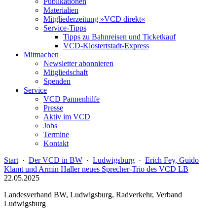
Publikationen
Materialien
Mitgliederzeitung »VCD direkt«
Service-Tipps
Tipps zu Bahnreisen und Ticketkauf
VCD-Klostertstadt-Express
Mitmachen
Newsletter abonnieren
Mitgliedschaft
Spenden
Service
VCD Pannenhilfe
Presse
Aktiv im VCD
Jobs
Termine
Kontakt
Start
·
Der VCD in BW
·
Ludwigsburg
·
Erich Fey, Guido
Klamt und Armin Haller neues Sprecher-Trio des VCD LB
22.05.2025
Landesverband BW, Ludwigsburg, Radverkehr, Verband
Ludwigsburg