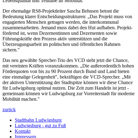
Lebens­qualität und Teilhabe an Mobilität."
Der ehemalige RS8-Projekt­leiter Sascha Behnsen betont die
Bedeutung klarer Ent­scheidungs­strukturen: „Das Projekt muss von
engagierten Menschen getragen werden, die inter­kommunal
zusammen­arbeiten. Jemand muss dabei den Hut aufhaben. Projekt­
fördernd ist, wenn Dezernentinnen und Dezernenten sowie
Führungs­kräfte den Prozess aktiv unterstützen und die
Überzeugungs­arbeit im politischen und öffentlichen Rahmen
sichern."
Das neu gewählte Sprecher-Trio des VCD sieht jetzt die Chance,
mit vereinten Kräften voran­zukommen. „Die außer­ordentlich hohen
Förder­quoten von bis zu 90 Prozent durch Bund und Land bieten
eine einmalige Gelegen­heit", bekräftigen die VCD-Sprecher. „Mit
der aktiven Unter­stützung der Stadt­spitze können wir diese Chance
für Ludwigsburg optimal nutzen. Die Zeit zum Handeln ist jetzt -
gemeinsam können wir Ludwigsburg zur Vorreiter­stadt für moderne
Mobilität machen."
zurück
Stadtbahn Ludwigsburg
Ludwigsburg - gut zu Fuß
Kontakt
Impressum