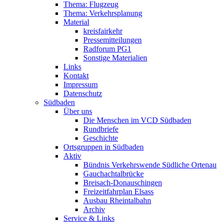
Thema: Flugzeug
Thema: Verkehrsplanung
Material
kreisfairkehr
Pressemitteilungen
Radforum PG1
Sonstige Materialien
Links
Kontakt
Impressum
Datenschutz
Südbaden
Über uns
Die Menschen im VCD Südbaden
Rundbriefe
Geschichte
Ortsgruppen in Südbaden
Aktiv
Bündnis Verkehrswende Südliche Ortenau
Gauchachtalbrücke
Breisach-Donauschingen
Freizeitfahrplan Elsass
Ausbau Rheintalbahn
Archiv
Service & Links