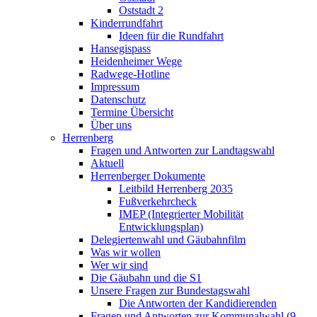
Oststadt 2
Kinderrundfahrt
Ideen für die Rundfahrt
Hansegispass
Heidenheimer Wege
Radwege-Hotline
Impressum
Datenschutz
Termine Übersicht
Über uns
Herrenberg
Fragen und Antworten zur Landtagswahl
Aktuell
Herrenberger Dokumente
Leitbild Herrenberg 2035
Fußverkehrcheck
IMEP (Integrierter Mobilität
Entwicklungsplan)
Delegiertenwahl und Gäubahnfilm
Was wir wollen
Wer wir sind
Die Gäubahn und die S1
Unsere Fragen zur Bundestagswahl
Die Antworten der Kandidierenden
Fragen und Antworten zur Kommunalwahl (9.