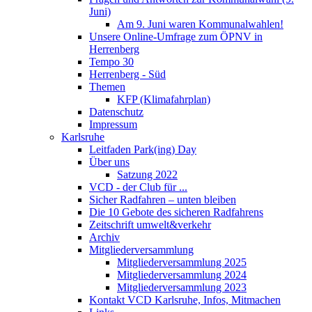
Juni)
Am 9. Juni waren Kommunalwahlen!
Unsere Online-Umfrage zum ÖPNV in
Herrenberg
Tempo 30
Herrenberg - Süd
Themen
KFP (Klimafahrplan)
Datenschutz
Impressum
Karlsruhe
Leitfaden Park(ing) Day
Über uns
Satzung 2022
VCD - der Club für ...
Sicher Radfahren – unten bleiben
Die 10 Gebote des sicheren Radfahrens
Zeitschrift umwelt&verkehr
Archiv
Mitgliederversammlung
Mitgliederversammlung 2025
Mitgliederversammlung 2024
Mitgliederversammlung 2023
Kontakt VCD Karlsruhe, Infos, Mitmachen