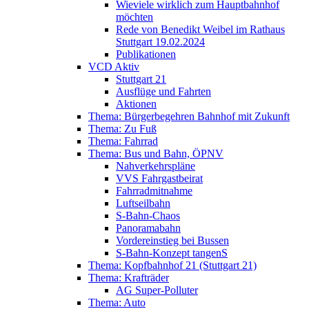
Wieviele wirklich zum Hauptbahnhof
möchten
Rede von Benedikt Weibel im Rathaus
Stuttgart 19.02.2024
Publikationen
VCD Aktiv
Stuttgart 21
Ausflüge und Fahrten
Aktionen
Thema: Bürgerbegehren Bahnhof mit Zukunft
Thema: Zu Fuß
Thema: Fahrrad
Thema: Bus und Bahn, ÖPNV
Nahverkehrspläne
VVS Fahrgastbeirat
Fahrradmitnahme
Luftseilbahn
S-Bahn-Chaos
Panoramabahn
Vordereinstieg bei Bussen
S-Bahn-Konzept tangenS
Thema: Kopfbahnhof 21 (Stuttgart 21)
Thema: Krafträder
AG Super-Polluter
Thema: Auto