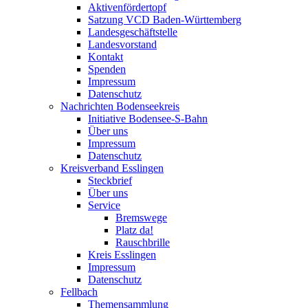
Aktivenfördertopf
Satzung VCD Baden-Württemberg
Landesgeschäftstelle
Landesvorstand
Kontakt
Spenden
Impressum
Datenschutz
Nachrichten Bodenseekreis
Initiative Bodensee-S-Bahn
Über uns
Impressum
Datenschutz
Kreisverband Esslingen
Steckbrief
Über uns
Service
Bremswege
Platz da!
Rauschbrille
Kreis Esslingen
Impressum
Datenschutz
Fellbach
Themensammlung