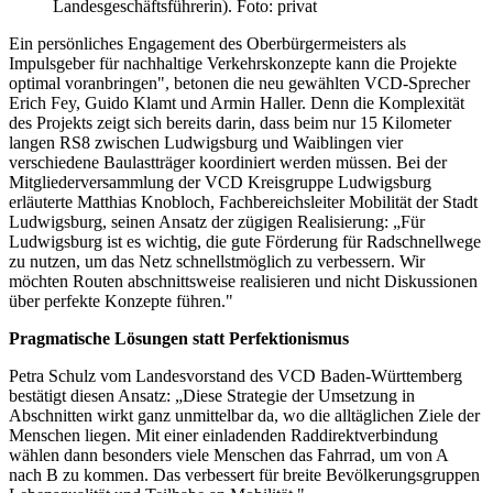
Landesgeschäftsführerin). Foto: privat
Ein persönliches Engagement des Ober­bürgermeisters als
Impulsgeber für nachhaltige Verkehrs­konzepte kann die Projekte
optimal voranbringen", betonen die neu gewählten VCD-Sprecher
Erich Fey, Guido Klamt und Armin Haller. Denn die Komplexität
des Projekts zeigt sich bereits darin, dass beim nur 15 Kilometer
langen RS8 zwischen Ludwigsburg und Waiblingen vier
verschiedene Baulast­träger koordiniert werden müssen. Bei der
Mitglieder­versammlung der VCD Kreisgruppe Ludwigsburg
erläuterte Matthias Knobloch, Fach­bereichs­leiter Mobilität der Stadt
Ludwigsburg, seinen Ansatz der zügigen Realisierung: „Für
Ludwigsburg ist es wichtig, die gute Förderung für Rad­schnell­wege
zu nutzen, um das Netz schnellst­möglich zu verbessern. Wir
möchten Routen abschnitts­weise realisieren und nicht Diskussionen
über perfekte Konzepte führen."
Pragmatische Lösungen statt Perfektionismus
Petra Schulz vom Landes­vorstand des VCD Baden-Württem­berg
bestätigt diesen Ansatz: „Diese Strategie der Umsetzung in
Abschnitten wirkt ganz unmittelbar da, wo die alltäglichen Ziele der
Menschen liegen. Mit einer einladenden Rad­direktverbindung
wählen dann besonders viele Menschen das Fahrrad, um von A
nach B zu kommen. Das ver­bessert für breite Bevölkerungs­gruppen