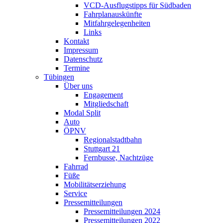
VCD-Ausflugstipps für Südbaden
Fahrplanauskünfte
Mitfahrgelegenheiten
Links
Kontakt
Impressum
Datenschutz
Termine
Tübingen
Über uns
Engagement
Mitgliedschaft
Modal Split
Auto
ÖPNV
Regionalstadtbahn
Stuttgart 21
Fernbusse, Nachtzüge
Fahrrad
Füße
Mobilitätserziehung
Service
Pressemitteilungen
Pressemitteilungen 2024
Pressemitteilungen 2022