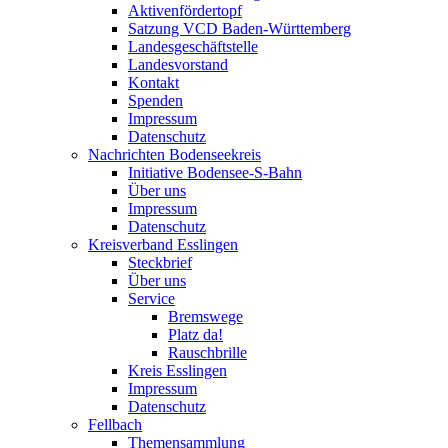
Aktivenfördertopf
Satzung VCD Baden-Württemberg
Landesgeschäftstelle
Landesvorstand
Kontakt
Spenden
Impressum
Datenschutz
Nachrichten Bodenseekreis
Initiative Bodensee-S-Bahn
Über uns
Impressum
Datenschutz
Kreisverband Esslingen
Steckbrief
Über uns
Service
Bremswege
Platz da!
Rauschbrille
Kreis Esslingen
Impressum
Datenschutz
Fellbach
Themensammlung