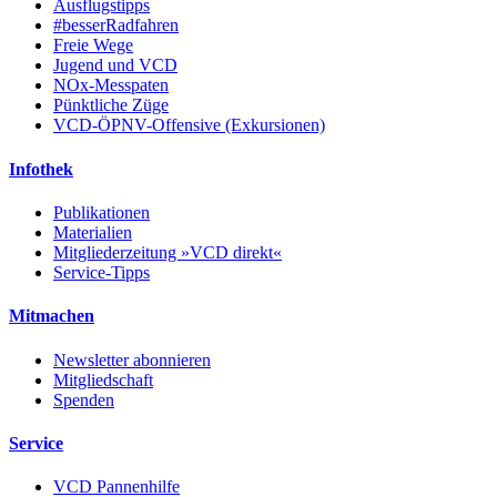
Ausflugstipps
#besserRadfahren
Freie Wege
Jugend und VCD
NOx-Messpaten
Pünktliche Züge
VCD-ÖPNV-Offensive (Exkursionen)
Infothek
Publikationen
Materialien
Mitgliederzeitung »VCD direkt«
Service-Tipps
Mitmachen
Newsletter abonnieren
Mitgliedschaft
Spenden
Service
VCD Pannenhilfe