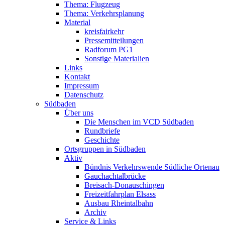
Thema: Flugzeug
Thema: Verkehrsplanung
Material
kreisfairkehr
Pressemitteilungen
Radforum PG1
Sonstige Materialien
Links
Kontakt
Impressum
Datenschutz
Südbaden
Über uns
Die Menschen im VCD Südbaden
Rundbriefe
Geschichte
Ortsgruppen in Südbaden
Aktiv
Bündnis Verkehrswende Südliche Ortenau
Gauchachtalbrücke
Breisach-Donauschingen
Freizeitfahrplan Elsass
Ausbau Rheintalbahn
Archiv
Service & Links