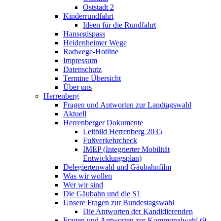
Oststadt 2
Kinderrundfahrt
Ideen für die Rundfahrt
Hansegispass
Heidenheimer Wege
Radwege-Hotline
Impressum
Datenschutz
Termine Übersicht
Über uns
Herrenberg
Fragen und Antworten zur Landtagswahl
Aktuell
Herrenberger Dokumente
Leitbild Herrenberg 2035
Fußverkehrcheck
IMEP (Integrierter Mobilität
Entwicklungsplan)
Delegiertenwahl und Gäubahnfilm
Was wir wollen
Wer wir sind
Die Gäubahn und die S1
Unsere Fragen zur Bundestagswahl
Die Antworten der Kandidierenden
Fragen und Antworten zur Kommunalwahl (9.