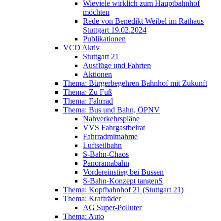
Wieviele wirklich zum Hauptbahnhof
möchten
Rede von Benedikt Weibel im Rathaus
Stuttgart 19.02.2024
Publikationen
VCD Aktiv
Stuttgart 21
Ausflüge und Fahrten
Aktionen
Thema: Bürgerbegehren Bahnhof mit Zukunft
Thema: Zu Fuß
Thema: Fahrrad
Thema: Bus und Bahn, ÖPNV
Nahverkehrspläne
VVS Fahrgastbeirat
Fahrradmitnahme
Luftseilbahn
S-Bahn-Chaos
Panoramabahn
Vordereinstieg bei Bussen
S-Bahn-Konzept tangenS
Thema: Kopfbahnhof 21 (Stuttgart 21)
Thema: Krafträder
AG Super-Polluter
Thema: Auto