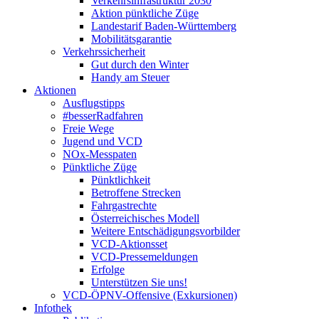
Verkehrsinfrastruktur 2030
Aktion pünktliche Züge
Landestarif Baden-Württemberg
Mobilitätsgarantie
Verkehrssicherheit
Gut durch den Winter
Handy am Steuer
Aktionen
Ausflugstipps
#besserRadfahren
Freie Wege
Jugend und VCD
NOx-Messpaten
Pünktliche Züge
Pünktlichkeit
Betroffene Strecken
Fahrgastrechte
Österreichisches Modell
Weitere Entschädigungsvorbilder
VCD-Aktionsset
VCD-Pressemeldungen
Erfolge
Unterstützen Sie uns!
VCD-ÖPNV-Offensive (Exkursionen)
Infothek