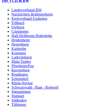
Der VCD in BW
Landesverband BW
Nachrichten Bodenseekreis
Kreisverband Esslingen
Fellbach
Freiburg
Göppingen
Hall-Heilbronn-Hohenlohe
Heidenheim
Herrenberg
Karlsruhe
Konstanz
Ludwigsburg
Main-Tauber
Pforzheim/Enz
Ravensburg
Reutlingen
Schorndorf
Rhein-Neckar
Schwarzwald - Baar - Rottweil
Sigmaringen
Stuttgart
Südbaden
Tübingen