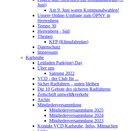
Juni)
Am 9. Juni waren Kommunalwahlen!
Unsere Online-Umfrage zum ÖPNV in
Herrenberg
Tempo 30
Herrenberg - Süd
Themen
KFP (Klimafahrplan)
Datenschutz
Impressum
Karlsruhe
Leitfaden Park(ing) Day
Über uns
Satzung 2022
VCD - der Club für ...
Sicher Radfahren – unten bleiben
Die 10 Gebote des sicheren Radfahrens
Zeitschrift umwelt&verkehr
Archiv
Mitgliederversammlung
Mitgliederversammlung 2025
Mitgliederversammlung 2024
Mitgliederversammlung 2023
Kontakt VCD Karlsruhe, Infos, Mitmachen