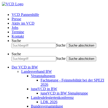
VCD Pannenhilfe
Presse
Aktiv im VCD
Jobs
Termine
Kontakt
Suche
Suche
Suche abschicken
Suche
Suche
Suche abschicken
Der VCD in BW
Landesverband BW
Veranstaltungen
Fachtagung - Feinmobilität bei der SPEZI
2026
jungVCD in BW
jungVCD in BW Signalgruppe
Landesdelegiertenkonferenz
LDK 2026
Bundesversammlung