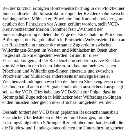
Bei der kürzlich erfolgten Bombenentschärfung in der Pforzheimer
Innenstadt seien die Infrastrukturmängel der Residenzbahn zwischen
Vaihingen/Enz, Mühlacker, Pforzheim und Karlsruhe wieder ganz
deutlich den Fahrgästen vor Augen geführt worden, stellt VCD-
Kreisvorsitzender Marlon Frommer fest: „Während der
Innenstadtsperrung endeten die Züge der Enztalbahn in Pforzheim-
Brötzingen, der Nagoldtalbahn in Pforzheim-Weißenstein. Doch auf
der Residenzbahn musste der gesamte Zugverkehr zwischen
Wilferdingen-Singen im Westen und Mühlacker im Osten über
insgesamt 26 km eingestellt werden. Grund für diese
Einschränkungen auf der Residenzbahn sei der massive Rückbau
von Weichen in den letzten Jahren, so dass nunmehr zwischen
Pforzheim und Wilferdingen-Singen einerseits und zwischen
Pforzheim und Mühlacker andererseits unterwegs keinerlei
Weichenverbindungen zwischen den beiden Streckengleisen mehr
bestünden und auch die Signaltechnik nicht ausreichend ausgelegt
sei, so der VCD. Dies habe aus VCD-Sicht zur Folge, dass im
Störungsfall Züge schon in Mühlacker oder Wilferdingen-Singen
enden müssten oder gleich über Bruchsal umgeleitet würden.
Deshalb fordert der VCD beim geplanten Residenzbahnausbau
zusätzliche Überleitstellen in Niefern und Ersingen, um die
Leistungsfähigkeit im Störungsfall zu erhöhen und hat deshalb die
die Bundes- und Landtagsabgeordneten um Unterstützung gebeten.