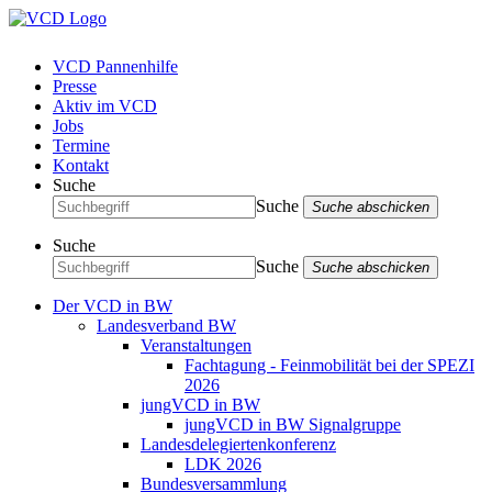
VCD Pannenhilfe
Presse
Aktiv im VCD
Jobs
Termine
Kontakt
Suche
Suche
Suche abschicken
Suche
Suche
Suche abschicken
Der VCD in BW
Landesverband BW
Veranstaltungen
Fachtagung - Feinmobilität bei der SPEZI
2026
jungVCD in BW
jungVCD in BW Signalgruppe
Landesdelegiertenkonferenz
LDK 2026
Bundesversammlung