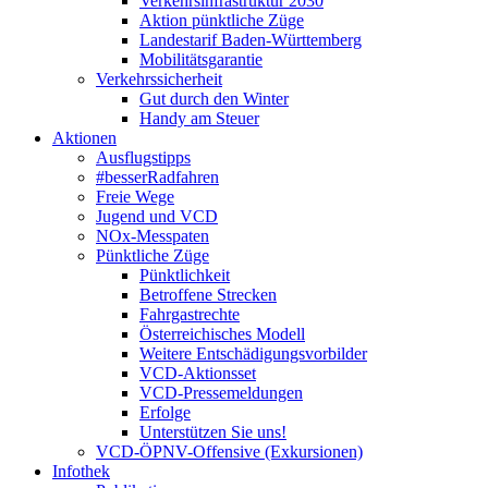
Verkehrsinfrastruktur 2030
Aktion pünktliche Züge
Landestarif Baden-Württemberg
Mobilitätsgarantie
Verkehrssicherheit
Gut durch den Winter
Handy am Steuer
Aktionen
Ausflugstipps
#besserRadfahren
Freie Wege
Jugend und VCD
NOx-Messpaten
Pünktliche Züge
Pünktlichkeit
Betroffene Strecken
Fahrgastrechte
Österreichisches Modell
Weitere Entschädigungsvorbilder
VCD-Aktionsset
VCD-Pressemeldungen
Erfolge
Unterstützen Sie uns!
VCD-ÖPNV-Offensive (Exkursionen)
Infothek