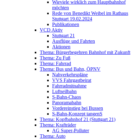
Wieviele wirklich zum Hauptbahnhof
möchten
Rede von Benedikt Weibel im Rathaus
Stuttgart 19.02.2024
Publikationen
VCD Aktiv
Stuttgart 21
Ausflüge und Fahrten
Aktionen
Thema: Bürgerbegehren Bahnhof mit Zukunft
Thema: Zu Fuß
Thema: Fahrrad
Thema: Bus und Bahn, ÖPNV
Nahverkehrspläne
VVS Fahrgastbeirat
Fahrradmitnahme
Luftseilbahn
S-Bahn-Chaos
Panoramabahn
Vordereinstieg bei Bussen
S-Bahn-Konzept tangenS
Thema: Kopfbahnhof 21 (Stuttgart 21)
Thema: Krafträder
AG Super-Polluter
Thema: Auto