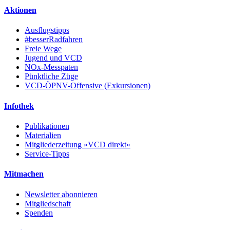
Aktionen
Ausflugstipps
#besserRadfahren
Freie Wege
Jugend und VCD
NOx-Messpaten
Pünktliche Züge
VCD-ÖPNV-Offensive (Exkursionen)
Infothek
Publikationen
Materialien
Mitgliederzeitung »VCD direkt«
Service-Tipps
Mitmachen
Newsletter abonnieren
Mitgliedschaft
Spenden