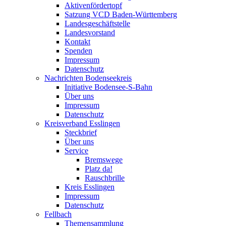
Aktivenfördertopf
Satzung VCD Baden-Württemberg
Landesgeschäftstelle
Landesvorstand
Kontakt
Spenden
Impressum
Datenschutz
Nachrichten Bodenseekreis
Initiative Bodensee-S-Bahn
Über uns
Impressum
Datenschutz
Kreisverband Esslingen
Steckbrief
Über uns
Service
Bremswege
Platz da!
Rauschbrille
Kreis Esslingen
Impressum
Datenschutz
Fellbach
Themensammlung