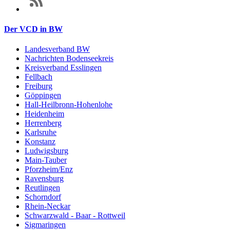
Der VCD in BW
Landesverband BW
Nachrichten Bodenseekreis
Kreisverband Esslingen
Fellbach
Freiburg
Göppingen
Hall-Heilbronn-Hohenlohe
Heidenheim
Herrenberg
Karlsruhe
Konstanz
Ludwigsburg
Main-Tauber
Pforzheim/Enz
Ravensburg
Reutlingen
Schorndorf
Rhein-Neckar
Schwarzwald - Baar - Rottweil
Sigmaringen