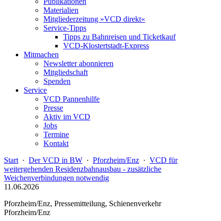
Publikationen
Materialien
Mitgliederzeitung »VCD direkt«
Service-Tipps
Tipps zu Bahnreisen und Ticketkauf
VCD-Klostertstadt-Express
Mitmachen
Newsletter abonnieren
Mitgliedschaft
Spenden
Service
VCD Pannenhilfe
Presse
Aktiv im VCD
Jobs
Termine
Kontakt
Start
·
Der VCD in BW
·
Pforzheim/Enz
·
VCD für
weitergehenden Residenzbahnausbau - zusätzliche
Weichenverbindungen notwendig
11.06.2026
Pforzheim/Enz, Pressemitteilung, Schienenverkehr
Pforzheim/Enz