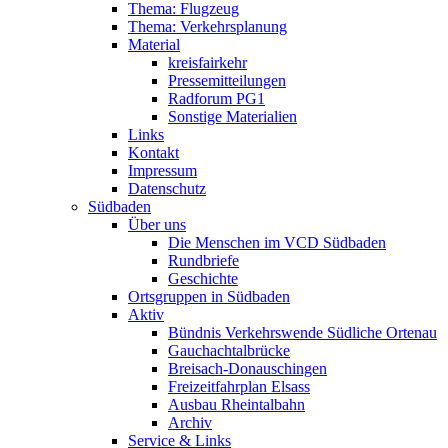
Thema: Flugzeug
Thema: Verkehrsplanung
Material
kreisfairkehr
Pressemitteilungen
Radforum PG1
Sonstige Materialien
Links
Kontakt
Impressum
Datenschutz
Südbaden
Über uns
Die Menschen im VCD Südbaden
Rundbriefe
Geschichte
Ortsgruppen in Südbaden
Aktiv
Bündnis Verkehrswende Südliche Ortenau
Gauchachtalbrücke
Breisach-Donauschingen
Freizeitfahrplan Elsass
Ausbau Rheintalbahn
Archiv
Service & Links