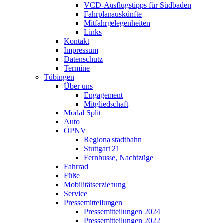
VCD-Ausflugstipps für Südbaden
Fahrplanauskünfte
Mitfahrgelegenheiten
Links
Kontakt
Impressum
Datenschutz
Termine
Tübingen
Über uns
Engagement
Mitgliedschaft
Modal Split
Auto
ÖPNV
Regionalstadtbahn
Stuttgart 21
Fernbusse, Nachtzüge
Fahrrad
Füße
Mobilitätserziehung
Service
Pressemitteilungen
Pressemitteilungen 2024
Pressemitteilungen 2022