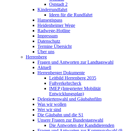
Oststadt 2
Kinderrundfahrt
Ideen für die Rundfahrt
Hansegispass
Heidenheimer Wege
Radwege-Hotline
Impressum
Datenschutz
Termine Übersicht
Über uns
Herrenberg
Fragen und Antworten zur Landtagswahl
Aktuell
Herrenberger Dokumente
Leitbild Herrenberg 2035
Fußverkehrcheck
IMEP (Integrierter Mobilität
Entwicklungsplan)
Delegiertenwahl und Gäubahnfilm
Was wir wollen
Wer wir sind
Die Gäubahn und die S1
Unsere Fragen zur Bundestagswahl
Die Antworten der Kandidierenden
Fragen und Antworten zur Kommunalwahl (9.