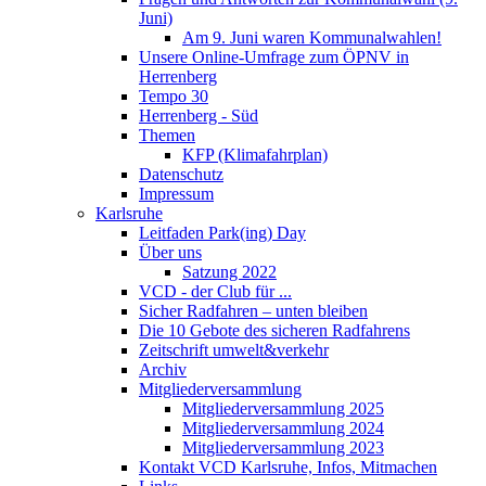
Juni)
Am 9. Juni waren Kommunalwahlen!
Unsere Online-Umfrage zum ÖPNV in
Herrenberg
Tempo 30
Herrenberg - Süd
Themen
KFP (Klimafahrplan)
Datenschutz
Impressum
Karlsruhe
Leitfaden Park(ing) Day
Über uns
Satzung 2022
VCD - der Club für ...
Sicher Radfahren – unten bleiben
Die 10 Gebote des sicheren Radfahrens
Zeitschrift umwelt&verkehr
Archiv
Mitgliederversammlung
Mitgliederversammlung 2025
Mitgliederversammlung 2024
Mitgliederversammlung 2023
Kontakt VCD Karlsruhe, Infos, Mitmachen