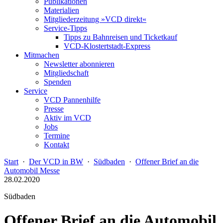
Publikationen
Materialien
Mitgliederzeitung »VCD direkt«
Service-Tipps
Tipps zu Bahnreisen und Ticketkauf
VCD-Klostertstadt-Express
Mitmachen
Newsletter abonnieren
Mitgliedschaft
Spenden
Service
VCD Pannenhilfe
Presse
Aktiv im VCD
Jobs
Termine
Kontakt
Start
·
Der VCD in BW
·
Südbaden
·
Offener Brief an die
Automobil Messe
28.02.2020
Südbaden
Offener Brief an die Automobil