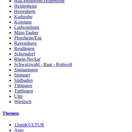
Hall-Heilbronn-Hohenlohe
Heidenheim
Herrenberg
Karlsruhe
Konstanz
Ludwigsburg
Main-Tauber
Pforzheim/Enz
Ravensburg
Reutlingen
Schorndorf
Rhein-Neckar
Schwarzwald - Baar - Rottweil
Sigmaringen
Stuttgart
Südbaden
Tübingen
Tuttlingen
Ulm
Wiesloch
Themen
12qmKULTUR
Auto