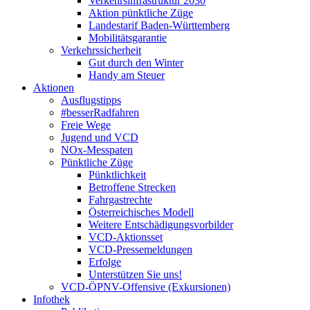
Verkehrsinfrastruktur 2030
Aktion pünktliche Züge
Landestarif Baden-Württemberg
Mobilitätsgarantie
Verkehrssicherheit
Gut durch den Winter
Handy am Steuer
Aktionen
Ausflugstipps
#besserRadfahren
Freie Wege
Jugend und VCD
NOx-Messpaten
Pünktliche Züge
Pünktlichkeit
Betroffene Strecken
Fahrgastrechte
Österreichisches Modell
Weitere Entschädigungsvorbilder
VCD-Aktionsset
VCD-Pressemeldungen
Erfolge
Unterstützen Sie uns!
VCD-ÖPNV-Offensive (Exkursionen)
Infothek