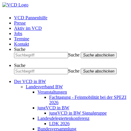
VCD Pannenhilfe
Presse
Aktiv im VCD
Jobs
Termine
Kontakt
Suche
Suche
Suche abschicken
Suche
Suche
Suche abschicken
Der VCD in BW
Landesverband BW
Veranstaltungen
Fachtagung - Feinmobilität bei der SPEZI
2026
jungVCD in BW
jungVCD in BW Signalgruppe
Landesdelegiertenkonferenz
LDK 2026
Bundesversammlung