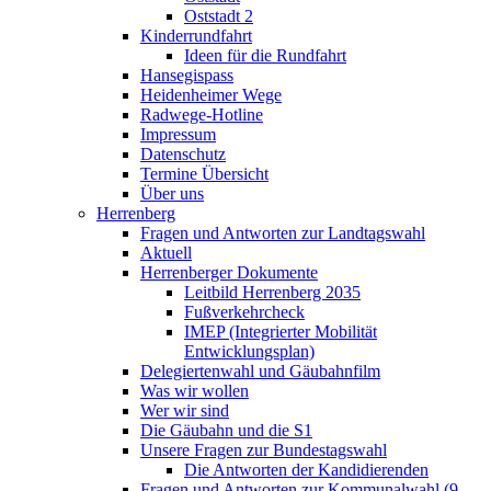
Oststadt 2
Kinderrundfahrt
Ideen für die Rundfahrt
Hansegispass
Heidenheimer Wege
Radwege-Hotline
Impressum
Datenschutz
Termine Übersicht
Über uns
Herrenberg
Fragen und Antworten zur Landtagswahl
Aktuell
Herrenberger Dokumente
Leitbild Herrenberg 2035
Fußverkehrcheck
IMEP (Integrierter Mobilität
Entwicklungsplan)
Delegiertenwahl und Gäubahnfilm
Was wir wollen
Wer wir sind
Die Gäubahn und die S1
Unsere Fragen zur Bundestagswahl
Die Antworten der Kandidierenden
Fragen und Antworten zur Kommunalwahl (9.