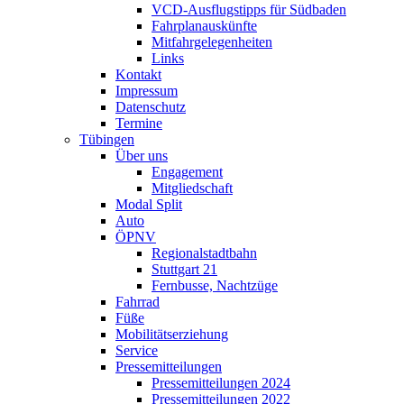
VCD-Ausflugstipps für Südbaden
Fahrplanauskünfte
Mitfahrgelegenheiten
Links
Kontakt
Impressum
Datenschutz
Termine
Tübingen
Über uns
Engagement
Mitgliedschaft
Modal Split
Auto
ÖPNV
Regionalstadtbahn
Stuttgart 21
Fernbusse, Nachtzüge
Fahrrad
Füße
Mobilitätserziehung
Service
Pressemitteilungen
Pressemitteilungen 2024
Pressemitteilungen 2022