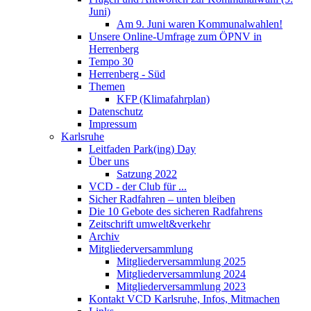
Juni)
Am 9. Juni waren Kommunalwahlen!
Unsere Online-Umfrage zum ÖPNV in
Herrenberg
Tempo 30
Herrenberg - Süd
Themen
KFP (Klimafahrplan)
Datenschutz
Impressum
Karlsruhe
Leitfaden Park(ing) Day
Über uns
Satzung 2022
VCD - der Club für ...
Sicher Radfahren – unten bleiben
Die 10 Gebote des sicheren Radfahrens
Zeitschrift umwelt&verkehr
Archiv
Mitgliederversammlung
Mitgliederversammlung 2025
Mitgliederversammlung 2024
Mitgliederversammlung 2023
Kontakt VCD Karlsruhe, Infos, Mitmachen