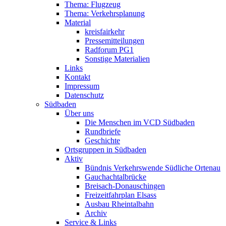
Thema: Flugzeug
Thema: Verkehrsplanung
Material
kreisfairkehr
Pressemitteilungen
Radforum PG1
Sonstige Materialien
Links
Kontakt
Impressum
Datenschutz
Südbaden
Über uns
Die Menschen im VCD Südbaden
Rundbriefe
Geschichte
Ortsgruppen in Südbaden
Aktiv
Bündnis Verkehrswende Südliche Ortenau
Gauchachtalbrücke
Breisach-Donauschingen
Freizeitfahrplan Elsass
Ausbau Rheintalbahn
Archiv
Service & Links