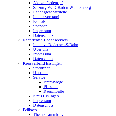
Aktivenfördertopf
Satzung VCD Baden-Württemberg
Landesgeschäftstelle
Landesvorstand
Kontakt
Spenden
Impressum
Datenschutz
Nachrichten Bodenseekreis
Initiative Bodensee-S-Bahn
Über uns
Impressum
Datenschutz
Kreisverband Esslingen
Steckbrief
Über uns
Service
Bremswege
Platz da!
Rauschbrille
Kreis Esslingen
Impressum
Datenschutz
Fellbach
Themensammlung