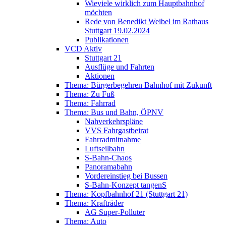
Wieviele wirklich zum Hauptbahnhof
möchten
Rede von Benedikt Weibel im Rathaus
Stuttgart 19.02.2024
Publikationen
VCD Aktiv
Stuttgart 21
Ausflüge und Fahrten
Aktionen
Thema: Bürgerbegehren Bahnhof mit Zukunft
Thema: Zu Fuß
Thema: Fahrrad
Thema: Bus und Bahn, ÖPNV
Nahverkehrspläne
VVS Fahrgastbeirat
Fahrradmitnahme
Luftseilbahn
S-Bahn-Chaos
Panoramabahn
Vordereinstieg bei Bussen
S-Bahn-Konzept tangenS
Thema: Kopfbahnhof 21 (Stuttgart 21)
Thema: Krafträder
AG Super-Polluter
Thema: Auto