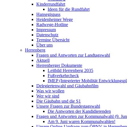
Kinderrundfahrt
Ideen für die Rundfahrt
Hansegispass
Heidenheimer Wege
Radwege-Hotline
Impressum
Datenschutz
Termine Übersicht
Über uns
Herrenberg
Fragen und Antworten zur Landtagswahl
Aktuell
Herrenberger Dokumente
Leitbild Herrenberg 2035
Fußverkehrcheck
IMEP (Integrierter Mobilität Entwicklungspl
Delegiertenwahl und Gäubahnfilm
Was wir wollen
Wer wir sind
Die Gäubahn und die S1
Unsere Fragen zur Bundestagswahl
Die Antworten der Kandidierenden
Fragen und Antworten zur Kommunalwahl (9. Jun
Am 9. Juni waren Kommunalwahlen!
Unsere Online-Umfrage zum ÖPNV in Herrenber