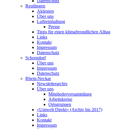
Datenschutz
Reutlingen
Aktionen
Über uns
Luftreinhaltung
Presse
Tipps für einen klimafreundlichen Alltag
Links
Kontakt
Impressum
Datenschutz
Schorndorf
Über uns
Impressum
Datenschutz
Rhein-Neckar
Newsletterarchiv
Über uns
Mitgliederversammlung
Arbeitskreise
Ortsgruppen
»Umwelt Direkt« (Archiv bis 2017)
Links
Kontakt
Impressum