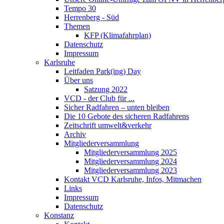
Tempo 30
Herrenberg - Süd
Themen
KFP (Klimafahrplan)
Datenschutz
Impressum
Karlsruhe
Leitfaden Park(ing) Day
Über uns
Satzung 2022
VCD - der Club für ...
Sicher Radfahren – unten bleiben
Die 10 Gebote des sicheren Radfahrens
Zeitschrift umwelt&verkehr
Archiv
Mitgliederversammlung
Mitgliederversammlung 2025
Mitgliederversammlung 2024
Mitgliederversammlung 2023
Kontakt VCD Karlsruhe, Infos, Mitmachen
Links
Impressum
Datenschutz
Konstanz