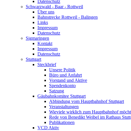
Datenschutz
Schwarzwald - Baar - Rottweil
Über uns
Bahnstrecke Rottweil - Balingen
Links
Impressum
Datenschutz
Sigmaringen
Kontakt
Impressum
Datenschutz
Stuttgart
Steckbrief
Unsere Politik
Büro und Anfahrt
Vorstand und Aktive
Spendenkonto
Satzung
Gäubahnkomitee Stuttgart
Abbindung vom Hauptbahnhof Stuttgart
Veranstaltungen
Wieviele wirklich zum Hauptbahnhof möch
Rede von Benedikt Weibel im Rathaus Stutt
Publikationen
VCD Aktiv