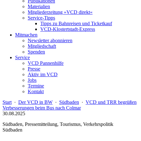
Publikationen
Materialien
Mitgliederzeitung »VCD direkt«
Service-Tipps
Tipps zu Bahnreisen und Ticketkauf
VCD-Klostertstadt-Express
Mitmachen
Newsletter abonnieren
Mitgliedschaft
Spenden
Service
VCD Pannenhilfe
Presse
Aktiv im VCD
Jobs
Termine
Kontakt
Start
·
Der VCD in BW
·
Südbaden
·
VCD und TRR begrüßen
Verbesserungen beim Bus nach Colmar
30.08.2025
Südbaden, Pressemitteilung, Tourismus, Verkehrspolitik
Südbaden