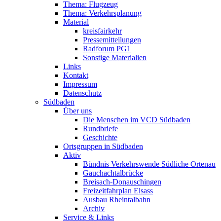
Thema: Flugzeug
Thema: Verkehrsplanung
Material
kreisfairkehr
Pressemitteilungen
Radforum PG1
Sonstige Materialien
Links
Kontakt
Impressum
Datenschutz
Südbaden
Über uns
Die Menschen im VCD Südbaden
Rundbriefe
Geschichte
Ortsgruppen in Südbaden
Aktiv
Bündnis Verkehrswende Südliche Ortenau
Gauchachtalbrücke
Breisach-Donauschingen
Freizeitfahrplan Elsass
Ausbau Rheintalbahn
Archiv
Service & Links