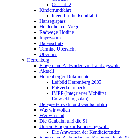
Oststadt 2
Kinderrundfahrt
Ideen für die Rundfahrt
Hansegispass
Heidenheimer Wege
Radwege-Hotline
Impressum
Datenschutz
Termine Übersicht
Über uns
Herrenberg
Fragen und Antworten zur Landtagswahl
Aktuell
Herrenberger Dokumente
Leitbild Herrenberg 2035
Fußverkehrcheck
IMEP (Integrierter Mobilität
Entwicklungsplan)
Delegiertenwahl und Gäubahnfilm
Was wir wollen
Wer wir sind
Die Gäubahn und die S1
Unsere Fragen zur Bundestagswahl
Die Antworten der Kandidierenden
Fragen und Antworten zur Kommunalwahl (9.