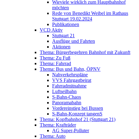
Wieviele wirklich zum Hauptbahnhof
möchten
Rede von Benedikt Weibel im Rathaus
Stuttgart 19.02.2024
Publikationen
VCD Aktiv
Stuttgart 21
Ausflüge und Fahrten
Aktionen
Thema: Bürgerbegehren Bahnhof mit Zukunft
Thema: Zu Fuß
Thema: Fahrrad
Thema: Bus und Bahn, ÖPNV
Nahverkehrspläne
VVS Fahrgastbeirat
Fahrradmitnahme
Luftseilbahn
S-Bahn-Chaos
Panoramabahn
Vordereinstieg bei Bussen
S-Bahn-Konzept tangenS
Thema: Kopfbahnhof 21 (Stuttgart 21)
Thema: Krafträder
AG Super-Polluter
Thema: Auto