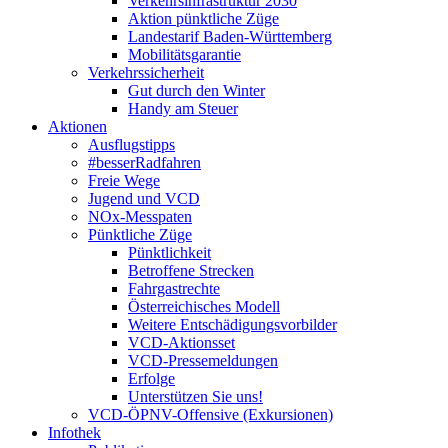
Verkehrsinfrastruktur 2030
Aktion pünktliche Züge
Landestarif Baden-Württemberg
Mobilitätsgarantie
Verkehrssicherheit
Gut durch den Winter
Handy am Steuer
Aktionen
Ausflugstipps
#besserRadfahren
Freie Wege
Jugend und VCD
NOx-Messpaten
Pünktliche Züge
Pünktlichkeit
Betroffene Strecken
Fahrgastrechte
Österreichisches Modell
Weitere Entschädigungsvorbilder
VCD-Aktionsset
VCD-Pressemeldungen
Erfolge
Unterstützen Sie uns!
VCD-ÖPNV-Offensive (Exkursionen)
Infothek