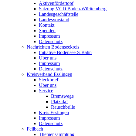
Aktivenfördertopf
Satzung VCD Baden-Württemberg
Landesgeschäftstelle
Landesvorstand
Kontakt
Spenden
Impressum
Datenschutz
Nachrichten Bodenseekreis
Initiative Bodensee-S-Bahn
Über uns
Impressum
Datenschutz
Kreisverband Esslingen
Steckbrief
Über uns
Service
Bremswege
Platz da!
Rauschbrille
Kreis Esslingen
Impressum
Datenschutz
Fellbach
Themensammlung