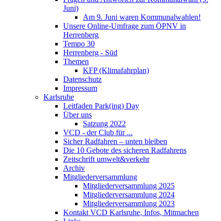
Juni)
Am 9. Juni waren Kommunalwahlen!
Unsere Online-Umfrage zum ÖPNV in
Herrenberg
Tempo 30
Herrenberg - Süd
Themen
KFP (Klimafahrplan)
Datenschutz
Impressum
Karlsruhe
Leitfaden Park(ing) Day
Über uns
Satzung 2022
VCD - der Club für ...
Sicher Radfahren – unten bleiben
Die 10 Gebote des sicheren Radfahrens
Zeitschrift umwelt&verkehr
Archiv
Mitgliederversammlung
Mitgliederversammlung 2025
Mitgliederversammlung 2024
Mitgliederversammlung 2023
Kontakt VCD Karlsruhe, Infos, Mitmachen