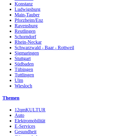
Konstanz
Ludwigsburg
Main-Tauber
Pforzheim/Enz
Ravensburg
Reutlingen
Schorndorf
Rhein-Neckar
Schwarzwald - Baar - Rottweil
Sigmaringen
Stuttgart
Südbaden
Tübingen
Tuttlingen
Ulm
Wiesloch
Themen
12qmKULTUR
Auto
Elektromobilität
E-Services
Gesundheit