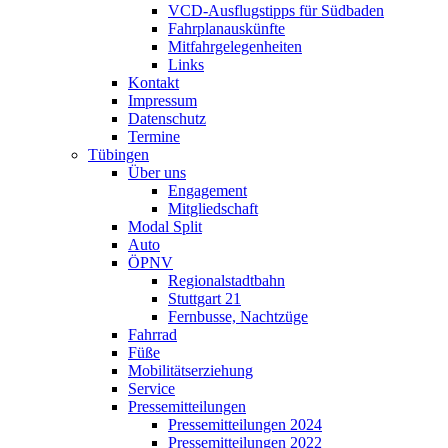
VCD-Ausflugstipps für Südbaden
Fahrplanauskünfte
Mitfahrgelegenheiten
Links
Kontakt
Impressum
Datenschutz
Termine
Tübingen
Über uns
Engagement
Mitgliedschaft
Modal Split
Auto
ÖPNV
Regionalstadtbahn
Stuttgart 21
Fernbusse, Nachtzüge
Fahrrad
Füße
Mobilitätserziehung
Service
Pressemitteilungen
Pressemitteilungen 2024
Pressemitteilungen 2022