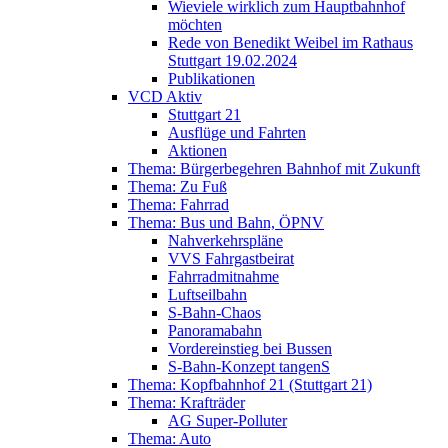
Wieviele wirklich zum Hauptbahnhof
möchten
Rede von Benedikt Weibel im Rathaus
Stuttgart 19.02.2024
Publikationen
VCD Aktiv
Stuttgart 21
Ausflüge und Fahrten
Aktionen
Thema: Bürgerbegehren Bahnhof mit Zukunft
Thema: Zu Fuß
Thema: Fahrrad
Thema: Bus und Bahn, ÖPNV
Nahverkehrspläne
VVS Fahrgastbeirat
Fahrradmitnahme
Luftseilbahn
S-Bahn-Chaos
Panoramabahn
Vordereinstieg bei Bussen
S-Bahn-Konzept tangenS
Thema: Kopfbahnhof 21 (Stuttgart 21)
Thema: Krafträder
AG Super-Polluter
Thema: Auto