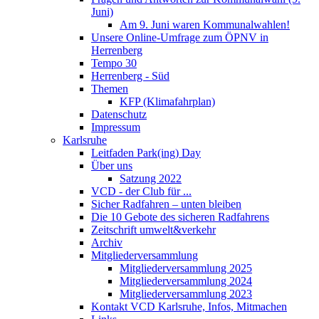
Juni)
Am 9. Juni waren Kommunalwahlen!
Unsere Online-Umfrage zum ÖPNV in
Herrenberg
Tempo 30
Herrenberg - Süd
Themen
KFP (Klimafahrplan)
Datenschutz
Impressum
Karlsruhe
Leitfaden Park(ing) Day
Über uns
Satzung 2022
VCD - der Club für ...
Sicher Radfahren – unten bleiben
Die 10 Gebote des sicheren Radfahrens
Zeitschrift umwelt&verkehr
Archiv
Mitgliederversammlung
Mitgliederversammlung 2025
Mitgliederversammlung 2024
Mitgliederversammlung 2023
Kontakt VCD Karlsruhe, Infos, Mitmachen