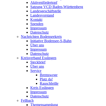
Aktivenfördertopf
Satzung VCD Baden-Württemberg
Landesgeschäftstelle
Landesvorstand
Kontakt
Spenden
Impressum
Datenschutz
Nachrichten Bodenseekreis
Initiative Bodensee-S-Bahn
Über uns
Impressum
Datenschutz
Kreisverband Esslingen
Steckbrief
Über uns
Service
Bremswege
Platz da!
Rauschbrille
Kreis Esslingen
Impressum
Datenschutz
Fellbach
Themensammlung