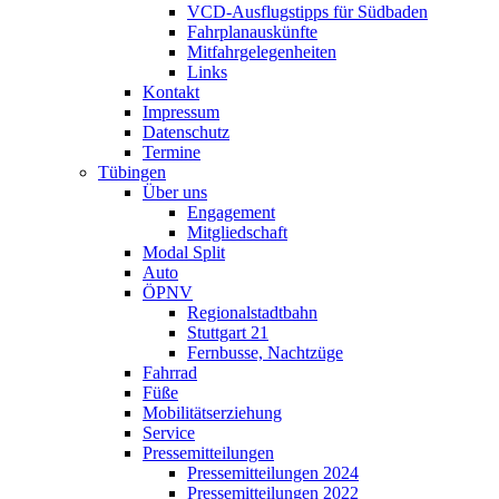
VCD-Ausflugstipps für Südbaden
Fahrplanauskünfte
Mitfahrgelegenheiten
Links
Kontakt
Impressum
Datenschutz
Termine
Tübingen
Über uns
Engagement
Mitgliedschaft
Modal Split
Auto
ÖPNV
Regionalstadtbahn
Stuttgart 21
Fernbusse, Nachtzüge
Fahrrad
Füße
Mobilitätserziehung
Service
Pressemitteilungen
Pressemitteilungen 2024
Pressemitteilungen 2022