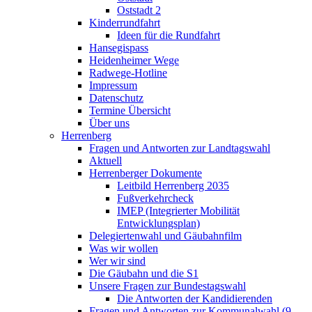
Oststadt 2
Kinderrundfahrt
Ideen für die Rundfahrt
Hansegispass
Heidenheimer Wege
Radwege-Hotline
Impressum
Datenschutz
Termine Übersicht
Über uns
Herrenberg
Fragen und Antworten zur Landtagswahl
Aktuell
Herrenberger Dokumente
Leitbild Herrenberg 2035
Fußverkehrcheck
IMEP (Integrierter Mobilität
Entwicklungsplan)
Delegiertenwahl und Gäubahnfilm
Was wir wollen
Wer wir sind
Die Gäubahn und die S1
Unsere Fragen zur Bundestagswahl
Die Antworten der Kandidierenden
Fragen und Antworten zur Kommunalwahl (9.