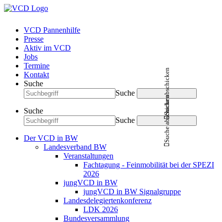
VCD Pannenhilfe
Presse
Aktiv im VCD
Jobs
Termine
Suche abschicken
Kontakt
Suche
Suche
Suche abschicken
Suche
Suche
Der VCD in BW
Landesverband BW
Veranstaltungen
Fachtagung - Feinmobilität bei der SPEZI
2026
jungVCD in BW
jungVCD in BW Signalgruppe
Landesdelegiertenkonferenz
LDK 2026
Bundesversammlung