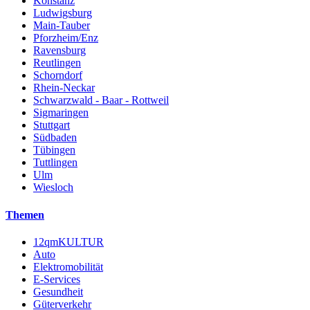
Konstanz
Ludwigsburg
Main-Tauber
Pforzheim/Enz
Ravensburg
Reutlingen
Schorndorf
Rhein-Neckar
Schwarzwald - Baar - Rottweil
Sigmaringen
Stuttgart
Südbaden
Tübingen
Tuttlingen
Ulm
Wiesloch
Themen
12qmKULTUR
Auto
Elektromobilität
E-Services
Gesundheit
Güterverkehr