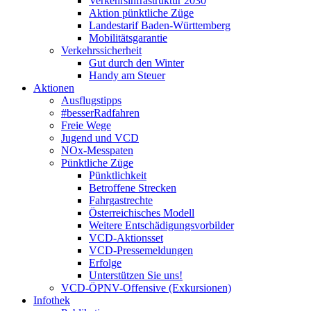
Verkehrsinfrastruktur 2030
Aktion pünktliche Züge
Landestarif Baden-Württemberg
Mobilitätsgarantie
Verkehrssicherheit
Gut durch den Winter
Handy am Steuer
Aktionen
Ausflugstipps
#besserRadfahren
Freie Wege
Jugend und VCD
NOx-Messpaten
Pünktliche Züge
Pünktlichkeit
Betroffene Strecken
Fahrgastrechte
Österreichisches Modell
Weitere Entschädigungsvorbilder
VCD-Aktionsset
VCD-Pressemeldungen
Erfolge
Unterstützen Sie uns!
VCD-ÖPNV-Offensive (Exkursionen)
Infothek