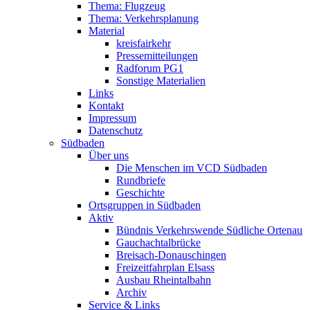
Thema: Flugzeug
Thema: Verkehrsplanung
Material
kreisfairkehr
Pressemitteilungen
Radforum PG1
Sonstige Materialien
Links
Kontakt
Impressum
Datenschutz
Südbaden
Über uns
Die Menschen im VCD Südbaden
Rundbriefe
Geschichte
Ortsgruppen in Südbaden
Aktiv
Bündnis Verkehrswende Südliche Ortenau
Gauchachtalbrücke
Breisach-Donauschingen
Freizeitfahrplan Elsass
Ausbau Rheintalbahn
Archiv
Service & Links