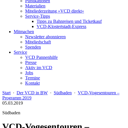
Publikationen
Materialien
Mitgliederzeitung »VCD direkt«
Service-Tipps
Tipps zu Bahnreisen und Ticketkauf
VCD-Klostertstadt-Express
Mitmachen
Newsletter abonnieren
Mitgliedschaft
Spenden
Service
VCD Pannenhilfe
Presse
Aktiv im VCD
Jobs
Termine
Kontakt
Start
·
Der VCD in BW
·
Südbaden
·
VCD-Vogesentouren –
Programm 2019
05.03.2019
Südbaden
VCD-Vogesentouren –