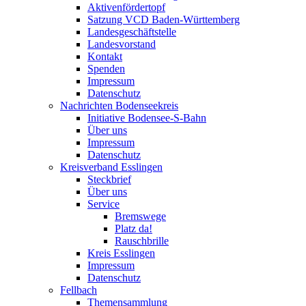
Aktivenfördertopf
Satzung VCD Baden-Württemberg
Landesgeschäftstelle
Landesvorstand
Kontakt
Spenden
Impressum
Datenschutz
Nachrichten Bodenseekreis
Initiative Bodensee-S-Bahn
Über uns
Impressum
Datenschutz
Kreisverband Esslingen
Steckbrief
Über uns
Service
Bremswege
Platz da!
Rauschbrille
Kreis Esslingen
Impressum
Datenschutz
Fellbach
Themensammlung