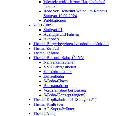
Wieviele wirklich zum Hauptbahnhof
möchten
Rede von Benedikt Weibel im Rathaus
Stuttgart 19.02.2024
Publikationen
VCD Aktiv
Stuttgart 21
Ausflüge und Fahrten
Aktionen
Thema: Bürgerbegehren Bahnhof mit Zukunft
Thema: Zu Fuß
Thema: Fahrrad
Thema: Bus und Bahn, ÖPNV
Nahverkehrspläne
VVS Fahrgastbeirat
Fahrradmitnahme
Luftseilbahn
S-Bahn-Chaos
Panoramabahn
Vordereinstieg bei Bussen
S-Bahn-Konzept tangenS
Thema: Kopfbahnhof 21 (Stuttgart 21)
Thema: Krafträder
AG Super-Polluter
Thema: Auto