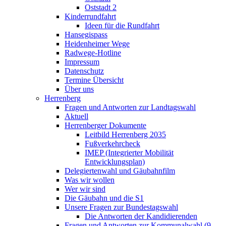
Oststadt 2
Kinderrundfahrt
Ideen für die Rundfahrt
Hansegispass
Heidenheimer Wege
Radwege-Hotline
Impressum
Datenschutz
Termine Übersicht
Über uns
Herrenberg
Fragen und Antworten zur Landtagswahl
Aktuell
Herrenberger Dokumente
Leitbild Herrenberg 2035
Fußverkehrcheck
IMEP (Integrierter Mobilität
Entwicklungsplan)
Delegiertenwahl und Gäubahnfilm
Was wir wollen
Wer wir sind
Die Gäubahn und die S1
Unsere Fragen zur Bundestagswahl
Die Antworten der Kandidierenden
Fragen und Antworten zur Kommunalwahl (9.