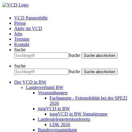
VCD Pannenhilfe
Presse
Aktiv im VCD
Jobs
Termine
Kontakt
Suche
Suche
Suche abschicken
Suche
Suche
Suche abschicken
Der VCD in BW
Landesverband BW
Veranstaltungen
Fachtagung - Feinmobilität bei der SPEZI
2026
jungVCD in BW
jungVCD in BW Signalgruppe
Landesdelegiertenkonferenz
LDK 2026
Bundesversammlung