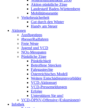
Verkehrsinfrastruktur 2030
Aktion pünktliche Züge
Landestarif Baden-Württemberg
Mobilitätsgarantie
Verkehrssicherheit
Gut durch den Winter
Handy am Steuer
Aktionen
Ausflugstipps
#besserRadfahren
Freie Wege
Jugend und VCD
NOx-Messpaten
Pünktliche Züge
Pünktlichkeit
Betroffene Strecken
Fahrgastrechte
Österreichisches Modell
Weitere Entschädigungsvorbilder
VCD-Aktionsset
VCD-Pressemeldungen
Erfolge
Unterstützen Sie uns!
VCD-ÖPNV-Offensive (Exkursionen)
Infothek