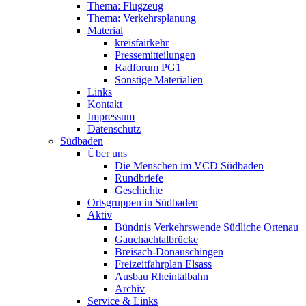
Thema: Flugzeug
Thema: Verkehrsplanung
Material
kreisfairkehr
Pressemitteilungen
Radforum PG1
Sonstige Materialien
Links
Kontakt
Impressum
Datenschutz
Südbaden
Über uns
Die Menschen im VCD Südbaden
Rundbriefe
Geschichte
Ortsgruppen in Südbaden
Aktiv
Bündnis Verkehrswende Südliche Ortenau
Gauchachtalbrücke
Breisach-Donauschingen
Freizeitfahrplan Elsass
Ausbau Rheintalbahn
Archiv
Service & Links