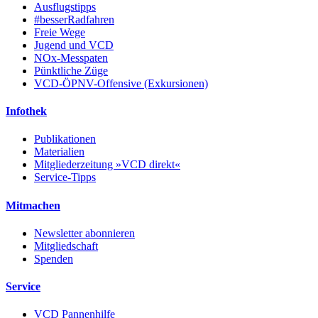
Ausflugstipps
#besserRadfahren
Freie Wege
Jugend und VCD
NOx-Messpaten
Pünktliche Züge
VCD-ÖPNV-Offensive (Exkursionen)
Infothek
Publikationen
Materialien
Mitgliederzeitung »VCD direkt«
Service-Tipps
Mitmachen
Newsletter abonnieren
Mitgliedschaft
Spenden
Service
VCD Pannenhilfe