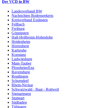
Der VCD in BW
Landesverband BW
Nachrichten Bodenseekreis
Kreisverband Esslingen
Fellbach
Freiburg
Göppingen
Hall-Heilbronn-Hohenlohe
Heidenheim
Herrenberg
Karlsruhe
Konstanz
Ludwigsburg
Main-Tauber
Pforzheim/Enz
Ravensburg
Reutlingen
Schorndorf
Rhein-Neckar
Schwarzwald - Baar - Rottweil
Sigmaringen
Stuttgart
Südbaden
Tübingen