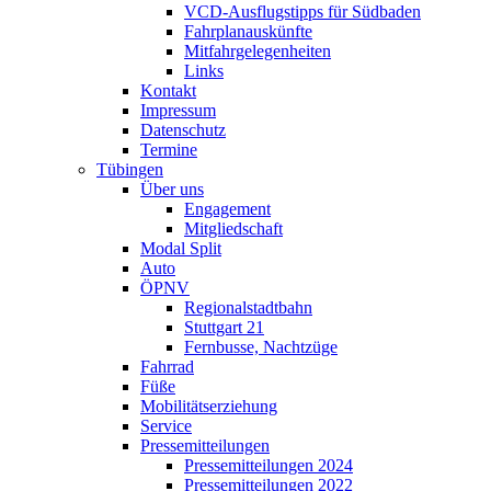
VCD-Ausflugstipps für Südbaden
Fahrplanauskünfte
Mitfahrgelegenheiten
Links
Kontakt
Impressum
Datenschutz
Termine
Tübingen
Über uns
Engagement
Mitgliedschaft
Modal Split
Auto
ÖPNV
Regionalstadtbahn
Stuttgart 21
Fernbusse, Nachtzüge
Fahrrad
Füße
Mobilitätserziehung
Service
Pressemitteilungen
Pressemitteilungen 2024
Pressemitteilungen 2022