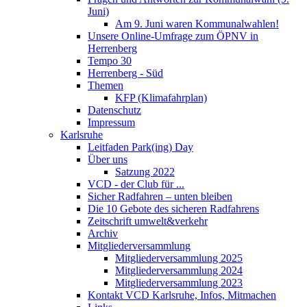
Juni)
Am 9. Juni waren Kommunalwahlen!
Unsere Online-Umfrage zum ÖPNV in
Herrenberg
Tempo 30
Herrenberg - Süd
Themen
KFP (Klimafahrplan)
Datenschutz
Impressum
Karlsruhe
Leitfaden Park(ing) Day
Über uns
Satzung 2022
VCD - der Club für ...
Sicher Radfahren – unten bleiben
Die 10 Gebote des sicheren Radfahrens
Zeitschrift umwelt&verkehr
Archiv
Mitgliederversammlung
Mitgliederversammlung 2025
Mitgliederversammlung 2024
Mitgliederversammlung 2023
Kontakt VCD Karlsruhe, Infos, Mitmachen