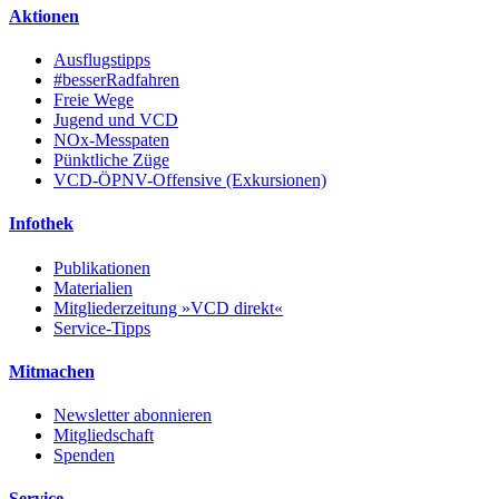
Aktionen
Ausflugstipps
#besserRadfahren
Freie Wege
Jugend und VCD
NOx-Messpaten
Pünktliche Züge
VCD-ÖPNV-Offensive (Exkursionen)
Infothek
Publikationen
Materialien
Mitgliederzeitung »VCD direkt«
Service-Tipps
Mitmachen
Newsletter abonnieren
Mitgliedschaft
Spenden
Service