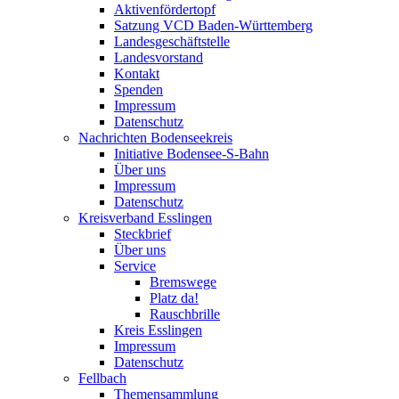
Aktivenfördertopf
Satzung VCD Baden-Württemberg
Landesgeschäftstelle
Landesvorstand
Kontakt
Spenden
Impressum
Datenschutz
Nachrichten Bodenseekreis
Initiative Bodensee-S-Bahn
Über uns
Impressum
Datenschutz
Kreisverband Esslingen
Steckbrief
Über uns
Service
Bremswege
Platz da!
Rauschbrille
Kreis Esslingen
Impressum
Datenschutz
Fellbach
Themensammlung