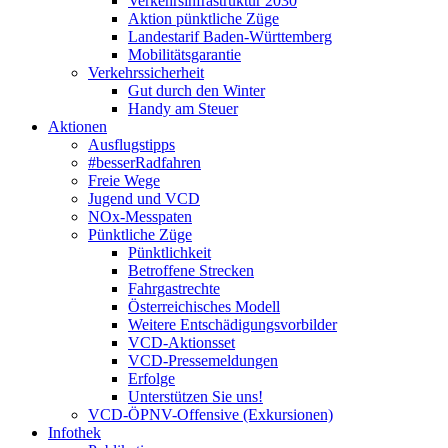
Verkehrsinfrastruktur 2030
Aktion pünktliche Züge
Landestarif Baden-Württemberg
Mobilitätsgarantie
Verkehrssicherheit
Gut durch den Winter
Handy am Steuer
Aktionen
Ausflugstipps
#besserRadfahren
Freie Wege
Jugend und VCD
NOx-Messpaten
Pünktliche Züge
Pünktlichkeit
Betroffene Strecken
Fahrgastrechte
Österreichisches Modell
Weitere Entschädigungsvorbilder
VCD-Aktionsset
VCD-Pressemeldungen
Erfolge
Unterstützen Sie uns!
VCD-ÖPNV-Offensive (Exkursionen)
Infothek