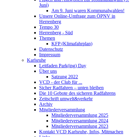
Juni)
Am 9. Juni waren Kommunalwahlen!
Unsere Online-Umfrage zum ÖPNV in
Herrenberg
Tempo 30
Herrenberg - Süd
Themen
KFP (Klimafahrplan)
Datenschutz
Impressum
Karlsruhe
Leitfaden Park(ing) Day
Über uns
Satzung 2022
VCD - der Club für ...
Sicher Radfahren – unten bleiben
Die 10 Gebote des sicheren Radfahrens
Zeitschrift umwelt&verkehr
Archiv
Mitgliederversammlung
Mitgliederversammlung 2025
Mitgliederversammlung 2024
Mitgliederversammlung 2023
Kontakt VCD Karlsruhe, Infos, Mitmachen