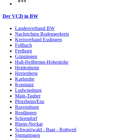
Der VCD in BW
Landesverband BW
Nachrichten Bodenseekreis
Kreisverband Esslingen
Fellbach
Freiburg
Göppingen
Hall-Heilbronn-Hohenlohe
Heidenheim
Herrenberg
Karlsruhe
Konstanz
Ludwigsburg
Main-Tauber
Pforzheim/Enz
Ravensburg
Reutlingen
Schorndorf
Rhein-Neckar
Schwarzwald - Baar - Rottweil
Sigmaringen