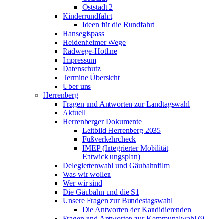
Oststadt 2
Kinderrundfahrt
Ideen für die Rundfahrt
Hansegispass
Heidenheimer Wege
Radwege-Hotline
Impressum
Datenschutz
Termine Übersicht
Über uns
Herrenberg
Fragen und Antworten zur Landtagswahl
Aktuell
Herrenberger Dokumente
Leitbild Herrenberg 2035
Fußverkehrcheck
IMEP (Integrierter Mobilität
Entwicklungsplan)
Delegiertenwahl und Gäubahnfilm
Was wir wollen
Wer wir sind
Die Gäubahn und die S1
Unsere Fragen zur Bundestagswahl
Die Antworten der Kandidierenden
Fragen und Antworten zur Kommunalwahl (9.