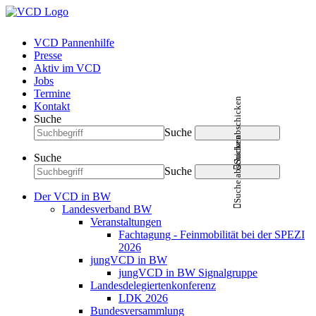
VCD Pannenhilfe
Presse
Aktiv im VCD
Jobs
Termine
Suche abschicken
Kontakt
Suche
Suche
Suche abschicken
Suche
Suche
Der VCD in BW
Landesverband BW
Veranstaltungen
Fachtagung - Feinmobilität bei der SPEZI
2026
jungVCD in BW
jungVCD in BW Signalgruppe
Landesdelegiertenkonferenz
LDK 2026
Bundesversammlung