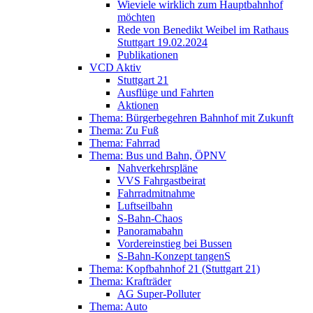
Wieviele wirklich zum Hauptbahnhof
möchten
Rede von Benedikt Weibel im Rathaus
Stuttgart 19.02.2024
Publikationen
VCD Aktiv
Stuttgart 21
Ausflüge und Fahrten
Aktionen
Thema: Bürgerbegehren Bahnhof mit Zukunft
Thema: Zu Fuß
Thema: Fahrrad
Thema: Bus und Bahn, ÖPNV
Nahverkehrspläne
VVS Fahrgastbeirat
Fahrradmitnahme
Luftseilbahn
S-Bahn-Chaos
Panoramabahn
Vordereinstieg bei Bussen
S-Bahn-Konzept tangenS
Thema: Kopfbahnhof 21 (Stuttgart 21)
Thema: Krafträder
AG Super-Polluter
Thema: Auto