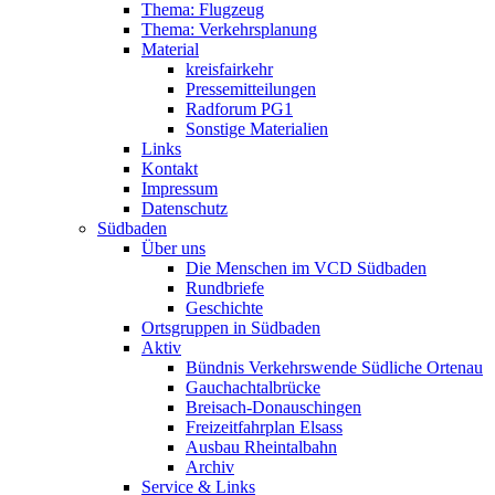
Thema: Flugzeug
Thema: Verkehrsplanung
Material
kreisfairkehr
Pressemitteilungen
Radforum PG1
Sonstige Materialien
Links
Kontakt
Impressum
Datenschutz
Südbaden
Über uns
Die Menschen im VCD Südbaden
Rundbriefe
Geschichte
Ortsgruppen in Südbaden
Aktiv
Bündnis Verkehrswende Südliche Ortenau
Gauchachtalbrücke
Breisach-Donauschingen
Freizeitfahrplan Elsass
Ausbau Rheintalbahn
Archiv
Service & Links