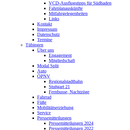
VCD-Ausflugstipps für Südbaden
Fahrplanauskünfte
Mitfahrgelegenheiten
Links
Kontakt
Impressum
Datenschutz
Termine
Tübingen
Über uns
Engagement
Mitgliedschaft
Modal Split
Auto
ÖPNV
Regionalstadtbahn
Stuttgart 21
Fernbusse, Nachtzüge
Fahrrad
Füße
Mobilitätserziehung
Service
Pressemitteilungen
Pressemitteilungen 2024
Pressemitteilungen 2022