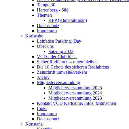
Tempo 30
Herrenberg - Süd
Themen
KFP (Klimafahrplan)
Datenschutz
Impressum
Karlsruhe
Leitfaden Park(ing) Day
Über uns
Satzung 2022
VCD - der Club für ...
Sicher Radfahren – unten bleiben
Die 10 Gebote des sicheren Radfahrens
Zeitschrift umwelt&verkehr
Archiv
Mitgliederversammlung
Mitgliederversammlung 2025
Mitgliederversammlung 2024
Mitgliederversammlung 2023
Kontakt VCD Karlsruhe, Infos, Mitmachen
Links
Impressum
Datenschutz
Konstanz