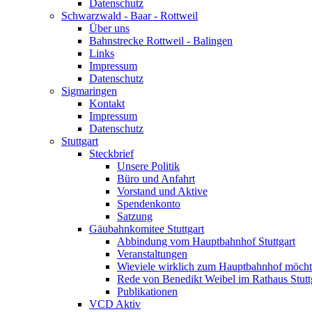
Datenschutz
Schwarzwald - Baar - Rottweil
Über uns
Bahnstrecke Rottweil - Balingen
Links
Impressum
Datenschutz
Sigmaringen
Kontakt
Impressum
Datenschutz
Stuttgart
Steckbrief
Unsere Politik
Büro und Anfahrt
Vorstand und Aktive
Spendenkonto
Satzung
Gäubahnkomitee Stuttgart
Abbindung vom Hauptbahnhof Stuttgart
Veranstaltungen
Wieviele wirklich zum Hauptbahnhof möch
Rede von Benedikt Weibel im Rathaus Stutt
Publikationen
VCD Aktiv