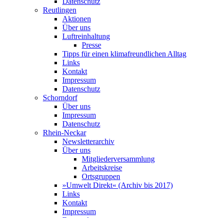
Datenschutz
Reutlingen
Aktionen
Über uns
Luftreinhaltung
Presse
Tipps für einen klimafreundlichen Alltag
Links
Kontakt
Impressum
Datenschutz
Schorndorf
Über uns
Impressum
Datenschutz
Rhein-Neckar
Newsletterarchiv
Über uns
Mitgliederversammlung
Arbeitskreise
Ortsgruppen
»Umwelt Direkt« (Archiv bis 2017)
Links
Kontakt
Impressum