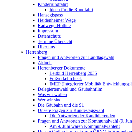
Kinderrundfahrt
Ideen für die Rundfahrt
Hansegispass
Heidenheimer Wege
Radwege-Hotline
Impressum
Datenschutz
Termine Übersicht
Über uns
Herrenberg
Fragen und Antworten zur Landtagswahl
Aktuell
Herrenberger Dokumente
Leitbild Herrenberg 2035
Fußverkehrcheck
IMEP (Integrierter Mobilität Entwicklungspl
Delegiertenwahl und Gäubahnfilm
Was wir wollen
Wer wir sind
Die Gäubahn und die S1
Unsere Fragen zur Bundestagswahl
Die Antworten der Kandidierenden
Fragen und Antworten zur Kommunalwahl (9. Jun
Am 9. Juni waren Kommunalwahlen!
Unsere Online-Umfrage zum ÖPNV in Herrenber