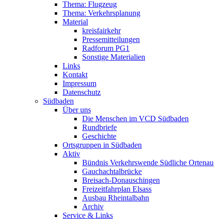
Thema: Flugzeug
Thema: Verkehrsplanung
Material
kreisfairkehr
Pressemitteilungen
Radforum PG1
Sonstige Materialien
Links
Kontakt
Impressum
Datenschutz
Südbaden
Über uns
Die Menschen im VCD Südbaden
Rundbriefe
Geschichte
Ortsgruppen in Südbaden
Aktiv
Bündnis Verkehrswende Südliche Ortenau
Gauchachtalbrücke
Breisach-Donauschingen
Freizeitfahrplan Elsass
Ausbau Rheintalbahn
Archiv
Service & Links