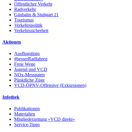
Öffentlicher Verkehr
Radverkehr
Gäubahn & Stuttgart 21
Tourismus
Verkehrspolitik
Verkehrssicherheit
Aktionen
Ausflugstipps
#besserRadfahren
Freie Wege
Jugend und VCD
NOx-Messpaten
Pünktliche Züge
VCD-ÖPNV-Offensive (Exkursionen)
Infothek
Publikationen
Materialien
Mitgliederzeitung »VCD direkt«
Service-Tipps