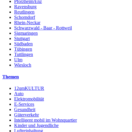
Pforzheim/Enz
Ravensburg
Reutlingen
Schorndorf
Rhein-Neckar
Schwarzwald - Baar - Rottweil
Sigmaringen
Stuttgart
Südbaden
Tübingen
Tuttlingen
Ulm
Wiesloch
Themen
12qmKULTUR
Auto
Elektromobilität
E-Services
Gesundheit
Güterverkehr
Intelligent mobil im Wohnquartier
Kinder und Jugendliche
Luftreinhaltung