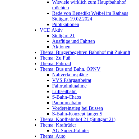
Wieviele wirklich zum Hauptbahnhof
möchten
Rede von Benedikt Weibel im Rathaus
Stuttgart 19.02.2024
Publikationen
VCD Aktiv
Stuttgart 21
Ausflüge und Fahrten
Aktionen
Thema: Bürgerbegehren Bahnhof mit Zukunft
Thema: Zu Fuß
Thema: Fahrrad
Thema: Bus und Bahn, ÖPNV
Nahverkehrspläne
VVS Fahrgastbeirat
Fahrradmitnahme
Luftseilbahn
S-Bahn-Chaos
Panoramabahn
Vordereinstieg bei Bussen
S-Bahn-Konzept tangenS
Thema: Kopfbahnhof 21 (Stuttgart 21)
Thema: Krafträder
AG Super-Polluter
Thema: Auto