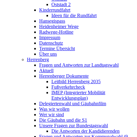
Oststadt 2
Kinderrundfahrt
Ideen für die Rundfahrt
Hansegispass
Heidenheimer Wege
Radwege-Hotline
Impressum
Datenschutz
Termine Übersicht
Über uns
Herrenberg
Fragen und Antworten zur Landtagswahl
Aktuell
Herrenberger Dokumente
Leitbild Herrenberg 2035
Fußverkehrcheck
IMEP (Integrierter Mobilität
Entwicklungsplan)
Delegiertenwahl und Gäubahnfilm
Was wir wollen
Wer wir sind
Die Gäubahn und die S1
Unsere Fragen zur Bundestagswahl
Die Antworten der Kandidierenden
Fragen und Antworten zur Kommunalwahl (9.