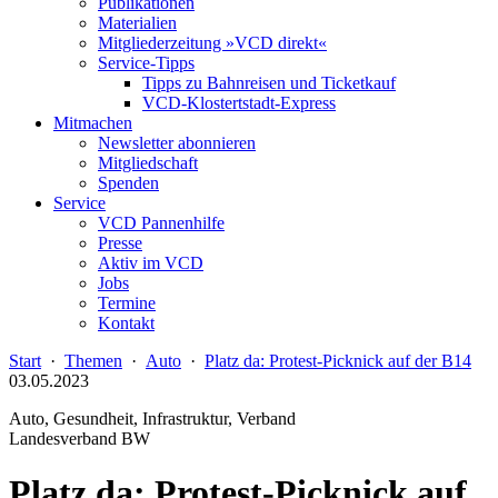
Publikationen
Materialien
Mitgliederzeitung »VCD direkt«
Service-Tipps
Tipps zu Bahnreisen und Ticketkauf
VCD-Klostertstadt-Express
Mitmachen
Newsletter abonnieren
Mitgliedschaft
Spenden
Service
VCD Pannenhilfe
Presse
Aktiv im VCD
Jobs
Termine
Kontakt
Start
·
Themen
·
Auto
·
Platz da: Protest-Picknick auf der B14
03.05.2023
Auto, Gesundheit, Infrastruktur, Verband
Landesverband BW
Platz da: Protest-Picknick auf