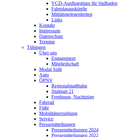
VCD-Ausflugstipps für Südbaden
Fahrplanauskünfte
Mitfahrgelegenheiten
Links
Kontakt
Impressum
Datenschutz
Termine
Tübingen
Über uns
Engagement
Mitgliedschaft
Modal Split
Auto
ÖPNV
Regionalstadtbahn
Stuttgart 21
Fernbusse, Nachtzüge
Fahrrad
Füße
Mobilitätserziehung
Service
Pressemitteilungen
Pressemitteilungen 2024
Pressemitteilungen 2022