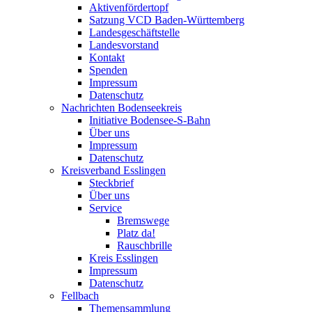
Aktivenfördertopf
Satzung VCD Baden-Württemberg
Landesgeschäftstelle
Landesvorstand
Kontakt
Spenden
Impressum
Datenschutz
Nachrichten Bodenseekreis
Initiative Bodensee-S-Bahn
Über uns
Impressum
Datenschutz
Kreisverband Esslingen
Steckbrief
Über uns
Service
Bremswege
Platz da!
Rauschbrille
Kreis Esslingen
Impressum
Datenschutz
Fellbach
Themensammlung