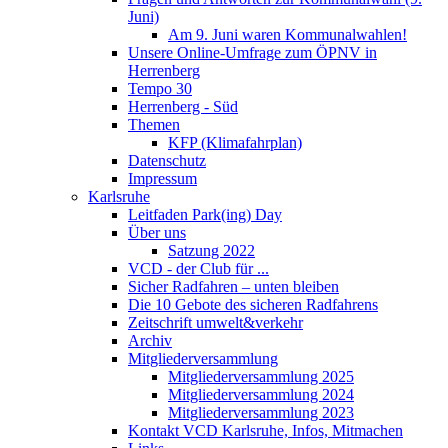
Juni)
Am 9. Juni waren Kommunalwahlen!
Unsere Online-Umfrage zum ÖPNV in
Herrenberg
Tempo 30
Herrenberg - Süd
Themen
KFP (Klimafahrplan)
Datenschutz
Impressum
Karlsruhe
Leitfaden Park(ing) Day
Über uns
Satzung 2022
VCD - der Club für ...
Sicher Radfahren – unten bleiben
Die 10 Gebote des sicheren Radfahrens
Zeitschrift umwelt&verkehr
Archiv
Mitgliederversammlung
Mitgliederversammlung 2025
Mitgliederversammlung 2024
Mitgliederversammlung 2023
Kontakt VCD Karlsruhe, Infos, Mitmachen