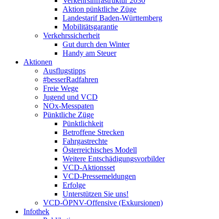
Verkehrsinfrastruktur 2030
Aktion pünktliche Züge
Landestarif Baden-Württemberg
Mobilitätsgarantie
Verkehrssicherheit
Gut durch den Winter
Handy am Steuer
Aktionen
Ausflugstipps
#besserRadfahren
Freie Wege
Jugend und VCD
NOx-Messpaten
Pünktliche Züge
Pünktlichkeit
Betroffene Strecken
Fahrgastrechte
Österreichisches Modell
Weitere Entschädigungsvorbilder
VCD-Aktionsset
VCD-Pressemeldungen
Erfolge
Unterstützen Sie uns!
VCD-ÖPNV-Offensive (Exkursionen)
Infothek