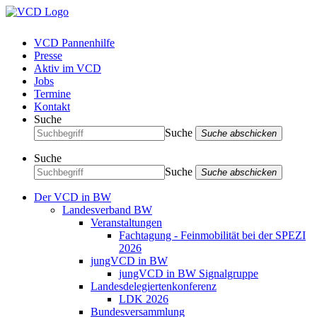
VCD Pannenhilfe
Presse
Aktiv im VCD
Jobs
Termine
Kontakt
Suche
Suche
Suche abschicken
Suche
Suche
Suche abschicken
Der VCD in BW
Landesverband BW
Veranstaltungen
Fachtagung - Feinmobilität bei der SPEZI
2026
jungVCD in BW
jungVCD in BW Signalgruppe
Landesdelegiertenkonferenz
LDK 2026
Bundesversammlung