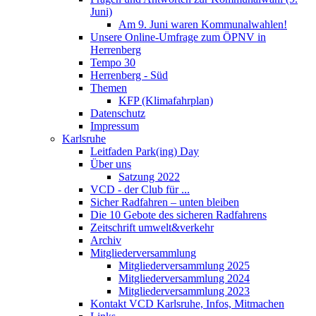
Juni)
Am 9. Juni waren Kommunalwahlen!
Unsere Online-Umfrage zum ÖPNV in
Herrenberg
Tempo 30
Herrenberg - Süd
Themen
KFP (Klimafahrplan)
Datenschutz
Impressum
Karlsruhe
Leitfaden Park(ing) Day
Über uns
Satzung 2022
VCD - der Club für ...
Sicher Radfahren – unten bleiben
Die 10 Gebote des sicheren Radfahrens
Zeitschrift umwelt&verkehr
Archiv
Mitgliederversammlung
Mitgliederversammlung 2025
Mitgliederversammlung 2024
Mitgliederversammlung 2023
Kontakt VCD Karlsruhe, Infos, Mitmachen