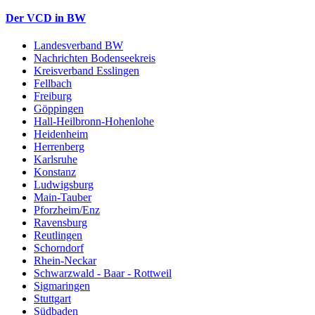
Der VCD in BW
Landesverband BW
Nachrichten Bodenseekreis
Kreisverband Esslingen
Fellbach
Freiburg
Göppingen
Hall-Heilbronn-Hohenlohe
Heidenheim
Herrenberg
Karlsruhe
Konstanz
Ludwigsburg
Main-Tauber
Pforzheim/Enz
Ravensburg
Reutlingen
Schorndorf
Rhein-Neckar
Schwarzwald - Baar - Rottweil
Sigmaringen
Stuttgart
Südbaden