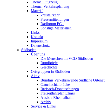
Thema: Flugzeug
Thema: Verkehrsplanung
Material
kreisfairkehr
Pressemitteilungen
Radforum PG1
Sonstige Materialien
Links
Kontakt
Impressum
Datenschutz
Südbaden
Über uns
Die Menschen im VCD Südbaden
Rundbriefe
Geschichte
Ortsgruppen in Südbaden
Aktiv
Bündnis Verkehrswende Südliche Ortenau
Gauchachtalbrücke
Breisach-Donauschingen
Freizeitfahrplan Elsass
Ausbau Rheintalbahn
Archiv
Service & Links