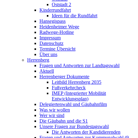
Oststadt 2
Kinderrundfahrt
Ideen für die Rundfahrt
Hansegispass
Heidenheimer Wege
Radwege-Hotline
Impressum
Datenschutz
Termine Übersicht
Über uns
Herrenberg
Fragen und Antworten zur Landtagswahl
Aktuell
Herrenberger Dokumente
Leitbild Herrenberg 2035
Fußverkehrcheck
IMEP (Integrierter Mobilität
Entwicklungsplan)
Delegiertenwahl und Gäubahnfilm
Was wir wollen
Wer wir sind
Die Gäubahn und die S1
Unsere Fragen zur Bundestagswahl
Die Antworten der Kandidierenden
Fragen und Antworten zur Kommunalwahl (9.