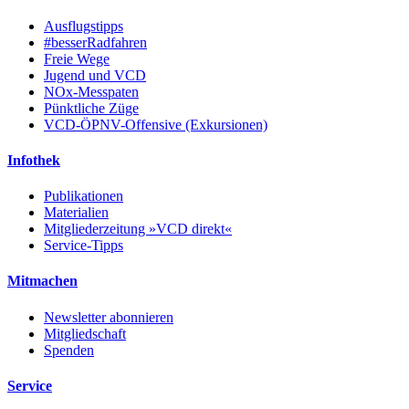
Ausflugstipps
#besserRadfahren
Freie Wege
Jugend und VCD
NOx-Messpaten
Pünktliche Züge
VCD-ÖPNV-Offensive (Exkursionen)
Infothek
Publikationen
Materialien
Mitgliederzeitung »VCD direkt«
Service-Tipps
Mitmachen
Newsletter abonnieren
Mitgliedschaft
Spenden
Service