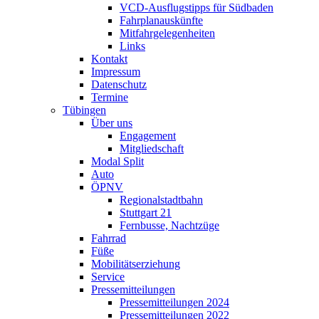
VCD-Ausflugstipps für Südbaden
Fahrplanauskünfte
Mitfahrgelegenheiten
Links
Kontakt
Impressum
Datenschutz
Termine
Tübingen
Über uns
Engagement
Mitgliedschaft
Modal Split
Auto
ÖPNV
Regionalstadtbahn
Stuttgart 21
Fernbusse, Nachtzüge
Fahrrad
Füße
Mobilitätserziehung
Service
Pressemitteilungen
Pressemitteilungen 2024
Pressemitteilungen 2022