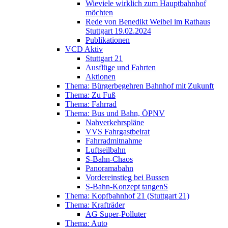
Wieviele wirklich zum Hauptbahnhof
möchten
Rede von Benedikt Weibel im Rathaus
Stuttgart 19.02.2024
Publikationen
VCD Aktiv
Stuttgart 21
Ausflüge und Fahrten
Aktionen
Thema: Bürgerbegehren Bahnhof mit Zukunft
Thema: Zu Fuß
Thema: Fahrrad
Thema: Bus und Bahn, ÖPNV
Nahverkehrspläne
VVS Fahrgastbeirat
Fahrradmitnahme
Luftseilbahn
S-Bahn-Chaos
Panoramabahn
Vordereinstieg bei Bussen
S-Bahn-Konzept tangenS
Thema: Kopfbahnhof 21 (Stuttgart 21)
Thema: Krafträder
AG Super-Polluter
Thema: Auto