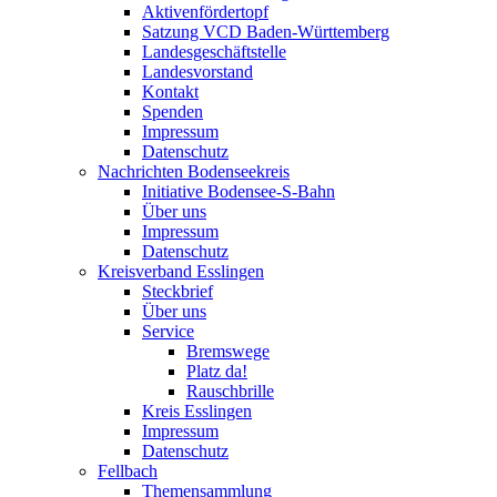
Aktivenfördertopf
Satzung VCD Baden-Württemberg
Landesgeschäftstelle
Landesvorstand
Kontakt
Spenden
Impressum
Datenschutz
Nachrichten Bodenseekreis
Initiative Bodensee-S-Bahn
Über uns
Impressum
Datenschutz
Kreisverband Esslingen
Steckbrief
Über uns
Service
Bremswege
Platz da!
Rauschbrille
Kreis Esslingen
Impressum
Datenschutz
Fellbach
Themensammlung