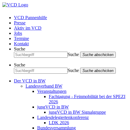
VCD Pannenhilfe
Presse
Aktiv im VCD
Jobs
Termine
Kontakt
Suche
Suche
Suche abschicken
Suche
Suche
Suche abschicken
Der VCD in BW
Landesverband BW
Veranstaltungen
Fachtagung - Feinmobilität bei der SPEZI
2026
jungVCD in BW
jungVCD in BW Signalgruppe
Landesdelegiertenkonferenz
LDK 2026
Bundesversammlung