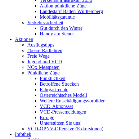
Verkehrsinfrastruktur 2030
Aktion pünktliche Züge
Landestarif Baden-Württemberg
Mobilitätsgarantie
Verkehrssicherheit
Gut durch den Winter
Handy am Steuer
Aktionen
Ausflugstipps
#besserRadfahren
Freie Wege
Jugend und VCD
NOx-Messpaten
Pünktliche Züge
Pünktlichkeit
Betroffene Strecken
Fahrgastrechte
Österreichisches Modell
Weitere Entschädigungsvorbilder
VCD-Aktionsset
VCD-Pressemeldungen
Erfolge
Unterstützen Sie uns!
VCD-ÖPNV-Offensive (Exkursionen)
Infothek