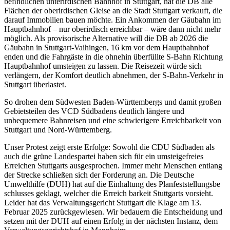
beﬁndlichen unterirdischen Bahnhof in Stuttgart, hat die DB alle
Flächen der oberirdischen Gleise an die Stadt Stuttgart verkauft, die
darauf Immobilien bauen möchte. Ein Ankommen der Gäubahn im
Hauptbahnhof – nur oberirdisch erreichbar – wäre dann nicht mehr
möglich. Als provisorische Alternative will die DB ab 2026 die
Gäubahn in Stuttgart-Vaihingen, 16 km vor dem Hauptbahnhof
enden und die Fahrgäste in die ohnehin überfüllte S-Bahn Richtung
Hauptbahnhof umsteigen zu lassen. Die Reisezeit würde sich
verlängern, der Komfort deutlich abnehmen, der S-Bahn-Verkehr in
Stuttgart überlastet.
So drohen dem Südwesten Baden-Württembergs und damit großen
Gebietsteilen des VCD Südbadens deutlich längere und
unbequemere Bahnreisen und eine schwierigere Erreichbarkeit von
Stuttgart und Nord-Württemberg.
Unser Protest zeigt erste Erfolge: Sowohl die CDU Südbaden als
auch die grüne Landespartei haben sich für ein umsteigefreies
Erreichen Stuttgarts ausgesprochen. Immer mehr Menschen entlang
der Strecke schließen sich der Forderung an. Die Deutsche
Umwelthilfe (DUH) hat auf die Einhaltung des Planfeststellungsbe
schlusses geklagt, welcher die Erreich barkeit Stuttgarts vorsieht.
Leider hat das Verwaltungsgericht Stuttgart die Klage am 13.
Februar 2025 zurückgewiesen. Wir bedauern die Entscheidung und
setzen mit der DUH auf einen Erfolg in der nächsten Instanz, dem