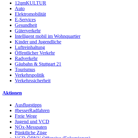
12qmKULTUR
Auto
Elektromobilität
E-Services
Gesundheit
Güterverkehr
Intelligent mobil im Wohnquartier
Kinder und Jugendliche
Luftreinhaltung
Öffentlicher Verkehr
Radverkehr
Gäubahn & Stuttgart 21
Tourismus
Verkehrspolitik
Verkehrssicherheit
Aktionen
Ausflugstipps
#besserRadfahren
Freie Wege
Jugend und VCD
NOx-Messpaten
Pünktliche Züge