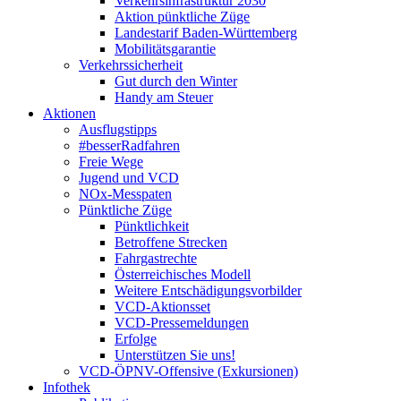
Verkehrsinfrastruktur 2030
Aktion pünktliche Züge
Landestarif Baden-Württemberg
Mobilitätsgarantie
Verkehrssicherheit
Gut durch den Winter
Handy am Steuer
Aktionen
Ausflugstipps
#besserRadfahren
Freie Wege
Jugend und VCD
NOx-Messpaten
Pünktliche Züge
Pünktlichkeit
Betroffene Strecken
Fahrgastrechte
Österreichisches Modell
Weitere Entschädigungsvorbilder
VCD-Aktionsset
VCD-Pressemeldungen
Erfolge
Unterstützen Sie uns!
VCD-ÖPNV-Offensive (Exkursionen)
Infothek