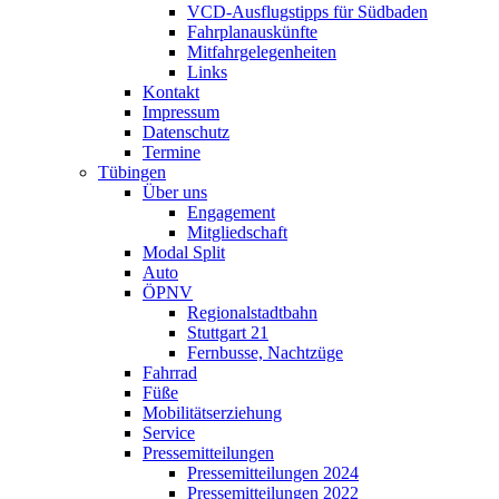
VCD-Ausflugstipps für Südbaden
Fahrplanauskünfte
Mitfahrgelegenheiten
Links
Kontakt
Impressum
Datenschutz
Termine
Tübingen
Über uns
Engagement
Mitgliedschaft
Modal Split
Auto
ÖPNV
Regionalstadtbahn
Stuttgart 21
Fernbusse, Nachtzüge
Fahrrad
Füße
Mobilitätserziehung
Service
Pressemitteilungen
Pressemitteilungen 2024
Pressemitteilungen 2022