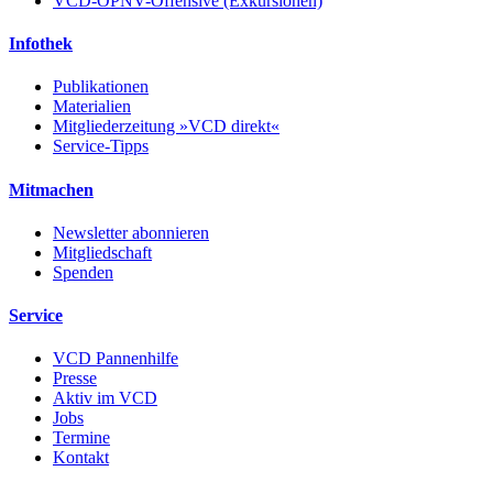
VCD-ÖPNV-Offensive (Exkursionen)
Infothek
Publikationen
Materialien
Mitgliederzeitung »VCD direkt«
Service-Tipps
Mitmachen
Newsletter abonnieren
Mitgliedschaft
Spenden
Service
VCD Pannenhilfe
Presse
Aktiv im VCD
Jobs
Termine
Kontakt