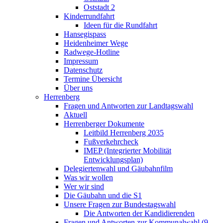
Oststadt 2
Kinderrundfahrt
Ideen für die Rundfahrt
Hansegispass
Heidenheimer Wege
Radwege-Hotline
Impressum
Datenschutz
Termine Übersicht
Über uns
Herrenberg
Fragen und Antworten zur Landtagswahl
Aktuell
Herrenberger Dokumente
Leitbild Herrenberg 2035
Fußverkehrcheck
IMEP (Integrierter Mobilität
Entwicklungsplan)
Delegiertenwahl und Gäubahnfilm
Was wir wollen
Wer wir sind
Die Gäubahn und die S1
Unsere Fragen zur Bundestagswahl
Die Antworten der Kandidierenden
Fragen und Antworten zur Kommunalwahl (9.