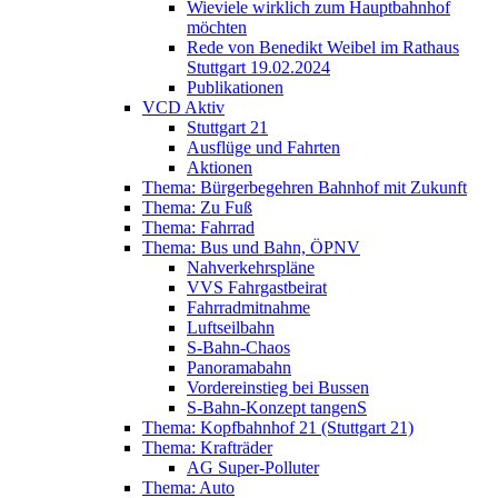
Wieviele wirklich zum Hauptbahnhof
möchten
Rede von Benedikt Weibel im Rathaus
Stuttgart 19.02.2024
Publikationen
VCD Aktiv
Stuttgart 21
Ausflüge und Fahrten
Aktionen
Thema: Bürgerbegehren Bahnhof mit Zukunft
Thema: Zu Fuß
Thema: Fahrrad
Thema: Bus und Bahn, ÖPNV
Nahverkehrspläne
VVS Fahrgastbeirat
Fahrradmitnahme
Luftseilbahn
S-Bahn-Chaos
Panoramabahn
Vordereinstieg bei Bussen
S-Bahn-Konzept tangenS
Thema: Kopfbahnhof 21 (Stuttgart 21)
Thema: Krafträder
AG Super-Polluter
Thema: Auto