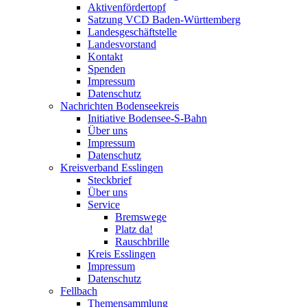
Aktivenfördertopf
Satzung VCD Baden-Württemberg
Landesgeschäftstelle
Landesvorstand
Kontakt
Spenden
Impressum
Datenschutz
Nachrichten Bodenseekreis
Initiative Bodensee-S-Bahn
Über uns
Impressum
Datenschutz
Kreisverband Esslingen
Steckbrief
Über uns
Service
Bremswege
Platz da!
Rauschbrille
Kreis Esslingen
Impressum
Datenschutz
Fellbach
Themensammlung