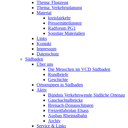
Thema: Flugzeug
Thema: Verkehrsplanung
Material
kreisfairkehr
Pressemitteilungen
Radforum PG1
Sonstige Materialien
Links
Kontakt
Impressum
Datenschutz
Südbaden
Über uns
Die Menschen im VCD Südbaden
Rundbriefe
Geschichte
Ortsgruppen in Südbaden
Aktiv
Bündnis Verkehrswende Südliche Ortenau
Gauchachtalbrücke
Breisach-Donauschingen
Freizeitfahrplan Elsass
Ausbau Rheintalbahn
Archiv
Service & Links