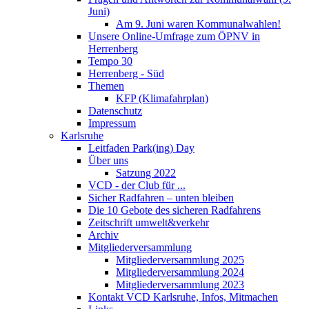
Juni)
Am 9. Juni waren Kommunalwahlen!
Unsere Online-Umfrage zum ÖPNV in
Herrenberg
Tempo 30
Herrenberg - Süd
Themen
KFP (Klimafahrplan)
Datenschutz
Impressum
Karlsruhe
Leitfaden Park(ing) Day
Über uns
Satzung 2022
VCD - der Club für ...
Sicher Radfahren – unten bleiben
Die 10 Gebote des sicheren Radfahrens
Zeitschrift umwelt&verkehr
Archiv
Mitgliederversammlung
Mitgliederversammlung 2025
Mitgliederversammlung 2024
Mitgliederversammlung 2023
Kontakt VCD Karlsruhe, Infos, Mitmachen