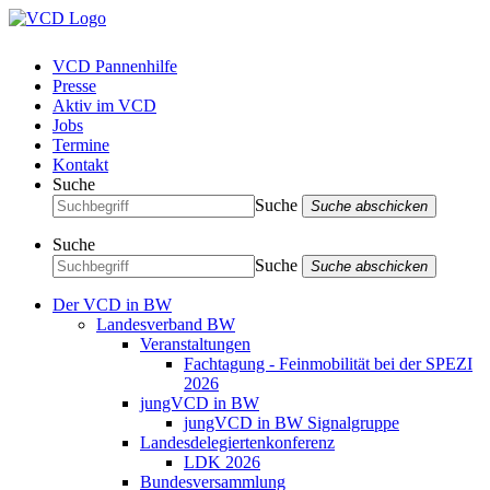
VCD Pannenhilfe
Presse
Aktiv im VCD
Jobs
Termine
Kontakt
Suche
Suche
Suche abschicken
Suche
Suche
Suche abschicken
Der VCD in BW
Landesverband BW
Veranstaltungen
Fachtagung - Feinmobilität bei der SPEZI
2026
jungVCD in BW
jungVCD in BW Signalgruppe
Landesdelegiertenkonferenz
LDK 2026
Bundesversammlung