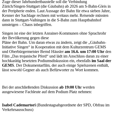
Zuge dieser Jahrhundertbaustelle soll die Verbindung
Zürich/Singen-Stuttgart (die Gäubahn) ab 2026 am S-Bahn-Gleis in
der Peripherie enden. Laut Aussage der Bahn für etwa sieben Jahre,
Kenner der Sachlage rechnen mit weitaus mehr. Reisende müssten
dann in Stuttgart-Vaihingen in die S-Bahn zum Hauptbahnhof
umsteigen – Chaos inbegriffen.
Singen ist eine der letzten Anrainer-Kommunen ohne Sprachrohr
der Bevölkerung gegen diese
Pläne der Bahn. Um daran etwas zu ändern, zeigt die „Gäubahn-
Initiative Singen“ in Kooperation mit dem Kulturzentrum GEMS
und Oberbürgermeister Bernd Häusler
am 16.6. um 17:00 Uhr
den
Film „Das trojanische Pferd“ und lädt im Anschluss daran zu einer
hochkarätig besetzten Podiumsdiskussion ein, ebenfalls
im Saal der
GEMS
. Der Dokumentarfilm, der auch einige Spielszenen enthält,
lässt sowohl Gegner als auch Befürworter zu Wort kommen.
Bei der anschließenden Diskussion
ab 19:00 Uh
r werden
ausgewiesene Fachleute auf dem Podium Platz nehmen:
Isabel Cademartori
(Bundestagsabgeordnete der SPD, Obfrau im
Verkehrsausschuss)