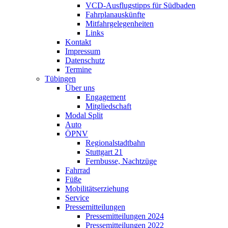
VCD-Ausflugstipps für Südbaden
Fahrplanauskünfte
Mitfahrgelegenheiten
Links
Kontakt
Impressum
Datenschutz
Termine
Tübingen
Über uns
Engagement
Mitgliedschaft
Modal Split
Auto
ÖPNV
Regionalstadtbahn
Stuttgart 21
Fernbusse, Nachtzüge
Fahrrad
Füße
Mobilitätserziehung
Service
Pressemitteilungen
Pressemitteilungen 2024
Pressemitteilungen 2022