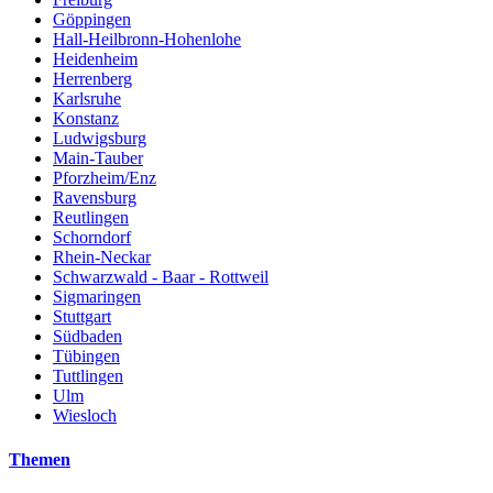
Göppingen
Hall-Heilbronn-Hohenlohe
Heidenheim
Herrenberg
Karlsruhe
Konstanz
Ludwigsburg
Main-Tauber
Pforzheim/Enz
Ravensburg
Reutlingen
Schorndorf
Rhein-Neckar
Schwarzwald - Baar - Rottweil
Sigmaringen
Stuttgart
Südbaden
Tübingen
Tuttlingen
Ulm
Wiesloch
Themen