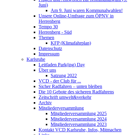
Juni)
Am 9. Juni waren Kommunalwahlen!
Unsere Online-Umfrage zum ÖPNV in
Herrenberg
Tempo 30
Herrenberg - Süd
Themen
KFP (Klimafahrplan)
Datenschutz
Impressum
Karlsruhe
Leitfaden Park(ing) Day
Über uns
Satzung 2022
VCD - der Club für ...
Sicher Radfahren – unten bleiben
Die 10 Gebote des sicheren Radfahrens
Zeitschrift umwelt&verkehr
Archiv
Mitgliederversammlung
Mitgliederversammlung 2025
Mitgliederversammlung 2024
Mitgliederversammlung 2023
Kontakt VCD Karlsruhe, Infos, Mitmachen