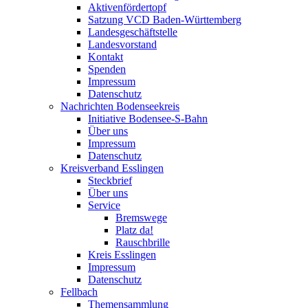
Aktivenfördertopf
Satzung VCD Baden-Württemberg
Landesgeschäftstelle
Landesvorstand
Kontakt
Spenden
Impressum
Datenschutz
Nachrichten Bodenseekreis
Initiative Bodensee-S-Bahn
Über uns
Impressum
Datenschutz
Kreisverband Esslingen
Steckbrief
Über uns
Service
Bremswege
Platz da!
Rauschbrille
Kreis Esslingen
Impressum
Datenschutz
Fellbach
Themensammlung