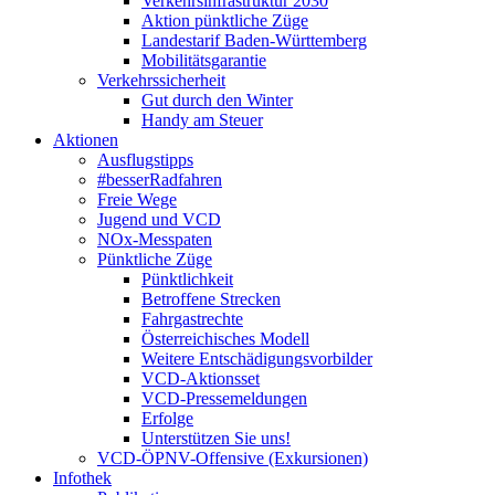
Verkehrsinfrastruktur 2030
Aktion pünktliche Züge
Landestarif Baden-Württemberg
Mobilitätsgarantie
Verkehrssicherheit
Gut durch den Winter
Handy am Steuer
Aktionen
Ausflugstipps
#besserRadfahren
Freie Wege
Jugend und VCD
NOx-Messpaten
Pünktliche Züge
Pünktlichkeit
Betroffene Strecken
Fahrgastrechte
Österreichisches Modell
Weitere Entschädigungsvorbilder
VCD-Aktionsset
VCD-Pressemeldungen
Erfolge
Unterstützen Sie uns!
VCD-ÖPNV-Offensive (Exkursionen)
Infothek