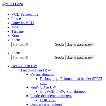
VCD Pannenhilfe
Presse
Aktiv im VCD
Jobs
Termine
Kontakt
Suche
Suche
Suche abschicken
Suche
Suche
Suche abschicken
Der VCD in BW
Landesverband BW
Veranstaltungen
Fachtagung - Feinmobilität bei der SPEZI
2026
jungVCD in BW
jungVCD in BW Signalgruppe
Landesdelegiertenkonferenz
LDK 2026
Bundesversammlung