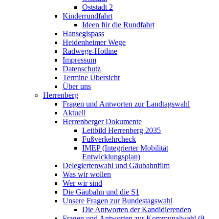
Oststadt 2
Kinderrundfahrt
Ideen für die Rundfahrt
Hansegispass
Heidenheimer Wege
Radwege-Hotline
Impressum
Datenschutz
Termine Übersicht
Über uns
Herrenberg
Fragen und Antworten zur Landtagswahl
Aktuell
Herrenberger Dokumente
Leitbild Herrenberg 2035
Fußverkehrcheck
IMEP (Integrierter Mobilität
Entwicklungsplan)
Delegiertenwahl und Gäubahnfilm
Was wir wollen
Wer wir sind
Die Gäubahn und die S1
Unsere Fragen zur Bundestagswahl
Die Antworten der Kandidierenden
Fragen und Antworten zur Kommunalwahl (9.