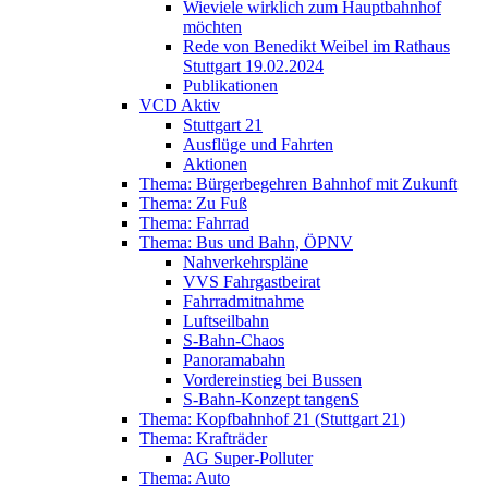
Wieviele wirklich zum Hauptbahnhof
möchten
Rede von Benedikt Weibel im Rathaus
Stuttgart 19.02.2024
Publikationen
VCD Aktiv
Stuttgart 21
Ausflüge und Fahrten
Aktionen
Thema: Bürgerbegehren Bahnhof mit Zukunft
Thema: Zu Fuß
Thema: Fahrrad
Thema: Bus und Bahn, ÖPNV
Nahverkehrspläne
VVS Fahrgastbeirat
Fahrradmitnahme
Luftseilbahn
S-Bahn-Chaos
Panoramabahn
Vordereinstieg bei Bussen
S-Bahn-Konzept tangenS
Thema: Kopfbahnhof 21 (Stuttgart 21)
Thema: Krafträder
AG Super-Polluter
Thema: Auto