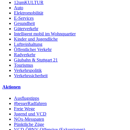
12qmKULTUR
Auto
Elektromobilität
E-Services
Gesundheit
Güterverkehr
Intelligent mobil im Wohnquartier
Kinder und Jugendliche
Luftreinhaltung
Öffentlicher Verkehr
Radverkehr
Gäubahn & Stuttgart 21
Tourismus
Verkehrspolitik
Verkehrssicherheit
Aktionen
Ausflugstipps
#besserRadfahren
Freie Wege
Jugend und VCD
NOx-Messpaten
Pünktliche Züge
VCD-ÖPNV-Offensive (Exkursionen)