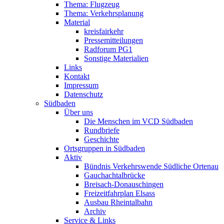
Thema: Flugzeug
Thema: Verkehrsplanung
Material
kreisfairkehr
Pressemitteilungen
Radforum PG1
Sonstige Materialien
Links
Kontakt
Impressum
Datenschutz
Südbaden
Über uns
Die Menschen im VCD Südbaden
Rundbriefe
Geschichte
Ortsgruppen in Südbaden
Aktiv
Bündnis Verkehrswende Südliche Ortenau
Gauchachtalbrücke
Breisach-Donauschingen
Freizeitfahrplan Elsass
Ausbau Rheintalbahn
Archiv
Service & Links