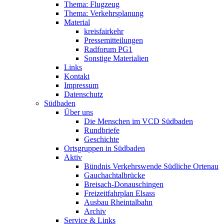
Thema: Flugzeug
Thema: Verkehrsplanung
Material
kreisfairkehr
Pressemitteilungen
Radforum PG1
Sonstige Materialien
Links
Kontakt
Impressum
Datenschutz
Südbaden
Über uns
Die Menschen im VCD Südbaden
Rundbriefe
Geschichte
Ortsgruppen in Südbaden
Aktiv
Bündnis Verkehrswende Südliche Ortenau
Gauchachtalbrücke
Breisach-Donauschingen
Freizeitfahrplan Elsass
Ausbau Rheintalbahn
Archiv
Service & Links