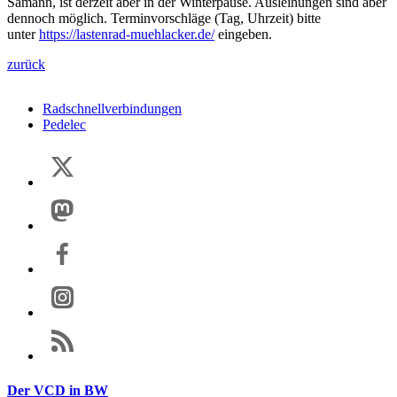
Sämann, ist derzeit aber in der Winterpause. Ausleihungen sind aber
dennoch möglich. Terminvorschläge (Tag, Uhrzeit) bitte
unter
https://lastenrad-muehlacker.de/
eingeben.
zurück
Radschnellverbindungen
Pedelec
Der VCD in BW