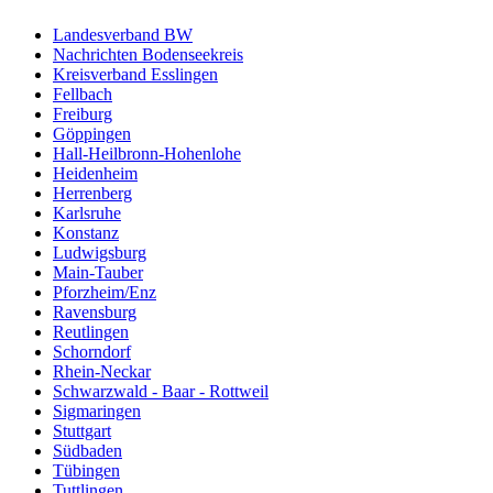
Landesverband BW
Nachrichten Bodenseekreis
Kreisverband Esslingen
Fellbach
Freiburg
Göppingen
Hall-Heilbronn-Hohenlohe
Heidenheim
Herrenberg
Karlsruhe
Konstanz
Ludwigsburg
Main-Tauber
Pforzheim/Enz
Ravensburg
Reutlingen
Schorndorf
Rhein-Neckar
Schwarzwald - Baar - Rottweil
Sigmaringen
Stuttgart
Südbaden
Tübingen
Tuttlingen