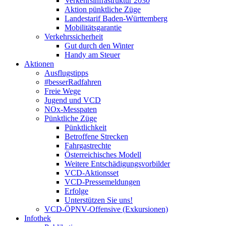
Verkehrsinfrastruktur 2030
Aktion pünktliche Züge
Landestarif Baden-Württemberg
Mobilitätsgarantie
Verkehrssicherheit
Gut durch den Winter
Handy am Steuer
Aktionen
Ausflugstipps
#besserRadfahren
Freie Wege
Jugend und VCD
NOx-Messpaten
Pünktliche Züge
Pünktlichkeit
Betroffene Strecken
Fahrgastrechte
Österreichisches Modell
Weitere Entschädigungsvorbilder
VCD-Aktionsset
VCD-Pressemeldungen
Erfolge
Unterstützen Sie uns!
VCD-ÖPNV-Offensive (Exkursionen)
Infothek