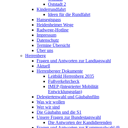
Oststadt 2
Kinderrundfahrt
Ideen für die Rundfahrt
Hansegispass
Heidenheimer Wege
Radwege-Hotline
Impressum
Datenschutz
Termine Übersicht
Über uns
Herrenberg
Fragen und Antworten zur Landtagswahl
Aktuell
Herrenberger Dokumente
Leitbild Herrenberg 2035
Fußverkehrcheck
IMEP (Integrierter Mobilität
Entwicklungsplan)
Delegiertenwahl und Gäubahnfilm
Was wir wollen
Wer wir sind
Die Gäubahn und die S1
Unsere Fragen zur Bundestagswahl
Die Antworten der Kandidierenden
Fragen und Antworten zur Kommunalwahl (9.