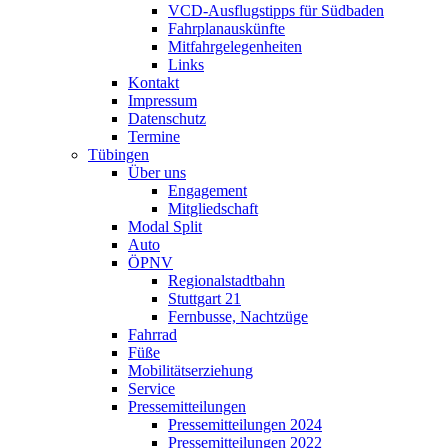
VCD-Ausflugstipps für Südbaden
Fahrplanauskünfte
Mitfahrgelegenheiten
Links
Kontakt
Impressum
Datenschutz
Termine
Tübingen
Über uns
Engagement
Mitgliedschaft
Modal Split
Auto
ÖPNV
Regionalstadtbahn
Stuttgart 21
Fernbusse, Nachtzüge
Fahrrad
Füße
Mobilitätserziehung
Service
Pressemitteilungen
Pressemitteilungen 2024
Pressemitteilungen 2022