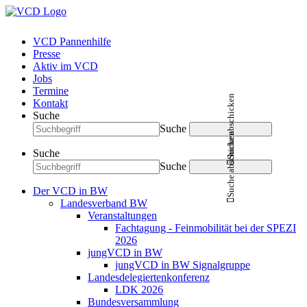
VCD Pannenhilfe
Presse
Aktiv im VCD
Jobs
Termine
Suche abschicken
Kontakt
Suche
Suche
Suche abschicken
Suche
Suche
Der VCD in BW
Landesverband BW
Veranstaltungen
Fachtagung - Feinmobilität bei der SPEZI
2026
jungVCD in BW
jungVCD in BW Signalgruppe
Landesdelegiertenkonferenz
LDK 2026
Bundesversammlung