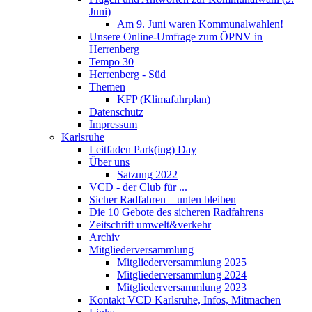
Juni)
Am 9. Juni waren Kommunalwahlen!
Unsere Online-Umfrage zum ÖPNV in
Herrenberg
Tempo 30
Herrenberg - Süd
Themen
KFP (Klimafahrplan)
Datenschutz
Impressum
Karlsruhe
Leitfaden Park(ing) Day
Über uns
Satzung 2022
VCD - der Club für ...
Sicher Radfahren – unten bleiben
Die 10 Gebote des sicheren Radfahrens
Zeitschrift umwelt&verkehr
Archiv
Mitgliederversammlung
Mitgliederversammlung 2025
Mitgliederversammlung 2024
Mitgliederversammlung 2023
Kontakt VCD Karlsruhe, Infos, Mitmachen