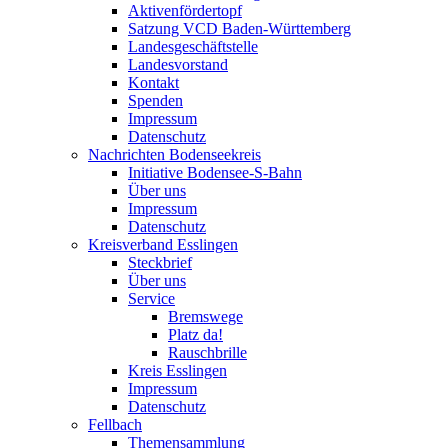
Aktivenfördertopf
Satzung VCD Baden-Württemberg
Landesgeschäftstelle
Landesvorstand
Kontakt
Spenden
Impressum
Datenschutz
Nachrichten Bodenseekreis
Initiative Bodensee-S-Bahn
Über uns
Impressum
Datenschutz
Kreisverband Esslingen
Steckbrief
Über uns
Service
Bremswege
Platz da!
Rauschbrille
Kreis Esslingen
Impressum
Datenschutz
Fellbach
Themensammlung