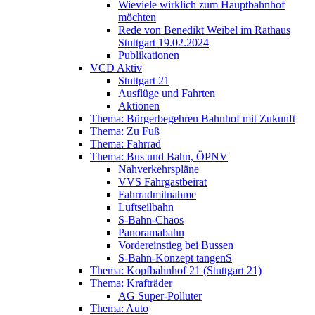
Wieviele wirklich zum Hauptbahnhof
möchten
Rede von Benedikt Weibel im Rathaus
Stuttgart 19.02.2024
Publikationen
VCD Aktiv
Stuttgart 21
Ausflüge und Fahrten
Aktionen
Thema: Bürgerbegehren Bahnhof mit Zukunft
Thema: Zu Fuß
Thema: Fahrrad
Thema: Bus und Bahn, ÖPNV
Nahverkehrspläne
VVS Fahrgastbeirat
Fahrradmitnahme
Luftseilbahn
S-Bahn-Chaos
Panoramabahn
Vordereinstieg bei Bussen
S-Bahn-Konzept tangenS
Thema: Kopfbahnhof 21 (Stuttgart 21)
Thema: Krafträder
AG Super-Polluter
Thema: Auto