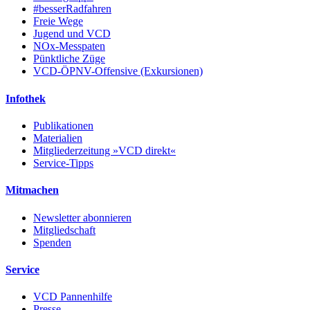
#besserRadfahren
Freie Wege
Jugend und VCD
NOx-Messpaten
Pünktliche Züge
VCD-ÖPNV-Offensive (Exkursionen)
Infothek
Publikationen
Materialien
Mitgliederzeitung »VCD direkt«
Service-Tipps
Mitmachen
Newsletter abonnieren
Mitgliedschaft
Spenden
Service
VCD Pannenhilfe
Presse