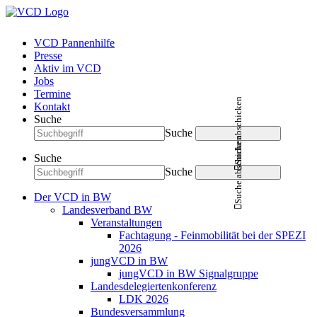
VCD Pannenhilfe
Presse
Aktiv im VCD
Jobs
Termine
Suche abschicken
Kontakt
Suche
Suche
Suche abschicken
Suche
Suche
Der VCD in BW
Landesverband BW
Veranstaltungen
Fachtagung - Feinmobilität bei der SPEZI
2026
jungVCD in BW
jungVCD in BW Signalgruppe
Landesdelegiertenkonferenz
LDK 2026
Bundesversammlung