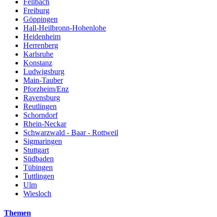
Fellbach
Freiburg
Göppingen
Hall-Heilbronn-Hohenlohe
Heidenheim
Herrenberg
Karlsruhe
Konstanz
Ludwigsburg
Main-Tauber
Pforzheim/Enz
Ravensburg
Reutlingen
Schorndorf
Rhein-Neckar
Schwarzwald - Baar - Rottweil
Sigmaringen
Stuttgart
Südbaden
Tübingen
Tuttlingen
Ulm
Wiesloch
Themen