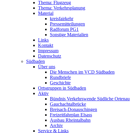
Thema: Flugzeug
Thema: Verkehrsplanung
Material
kreisfairkehr
Pressemitteilungen
Radforum PG1
Sonstige Materialien
Links
Kontakt
Impressum
Datenschutz
Südbaden
Über uns
Die Menschen im VCD Südbaden
Rundbriefe
Geschichte
Ortsgruppen in Südbaden
Aktiv
Bündnis Verkehrswende Südliche Ortenau
Gauchachtalbrücke
Breisach-Donauschingen
Freizeitfahrplan Elsass
Ausbau Rheintalbahn
Archiv
Service & Links