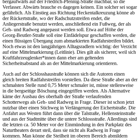
bergaufwärts auf der Friedrich-Pfennig-Straße machbar, so die
Verfasser. Abwärts brauche es dagegen keinen. Ein solcher sei sogar
gefährlich. Als Einstieg aus Richtung Heckentalkreuzung könne ab
der Rückertstraße, wo der Radschutzstreifen endet, die
Anliegerstraße benutzt werden, anschließend ein Fußweg, der als
Geh- und Radweg angepasst werden soll. Etwa auf Höhe der
Georg-Beutler-Straße soll eine Einfädelspur geschaffen werden, die
einen flüssigen Übergang zum abmarkierten Radfahrstreifen bildet.
Noch etwas ist den langjährigen Alltagsradlern wichtig: der Verzicht
auf eine Mittelmarkierung (Leitlinie). Dies gilt als sicherer, weil sich
Kraftfahrzeuglenker*innen dann eher am geltenden
Sicherheitsabstand als an der Mittelmarkierung orientieren.
Auch auf der Schlosshaustraße können sich die Autoren einen
gleich breiten Radfahrstreifen vorstellen. Da diese Straße aber an der
schmalsten Stelle rund 0,75 Meter schmaler ist, müsse stellenweise
in die bergseitige Böschung eingegriffen werden. Als Alternative
käme der Ausbau des oberhalb der Straße verlaufenden
Schotterwegs als Geh- und Radweg in Frage. Dieser ist schon jetzt
nutzbar über einen Stichweg in Verlängerung der Eichertstraße. Die
Anfahrt aus Westen führt dann über die Talstraße, Hellensteinstraße
und aus der Stadtmitte über die untere Schlossstraße. Allerdings sind
die letzten ca. 50 Meter vor der Einmündung in den Parkplatz des
Naturtheaters derart steil, dass sie nicht als Radweg in Frage
kommen. Man könne die Steilheit im oberen Bereich abmildern