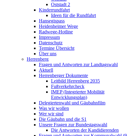
Oststadt 2
Kinderrundfahrt
Ideen für die Rundfahrt
Hansegispass
Heidenheimer Wege
Radwege-Hotline
Impressum
Datenschutz
Termine Übersicht
Über uns
Herrenberg
Fragen und Antworten zur Landtagswahl
Aktuell
Herrenberger Dokumente
Leitbild Herrenberg 2035
Fußverkehrcheck
IMEP (Integrierter Mobilität
Entwicklungsplan)
Delegiertenwahl und Gäubahnfilm
Was wir wollen
Wer wir sind
Die Gäubahn und die S1
Unsere Fragen zur Bundestagswahl
Die Antworten der Kandidierenden
Fragen und Antworten zur Kommunalwahl (9.