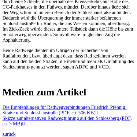
durch eine Schleife, die oberhalb des Kreisverkehrs auf Höhe des
CC-Parkhauses in den Fußweg mündet. Darüber hinaus ließe sich
der Weg schon im unteren Bereich der Schlosshaustraße anbinden.
Dadurch wird die Überquerung der immer stärker befahrenen
Schlosshaustraße für Radler, die aus Westen kommen, überflüssig.
Im Zick-Zack würde dieses untere Teilstück dann die Höhe bis zum
Schotterweg überwinden. Sinnvoll wäre im gleichen Zug die
Asphaltierung.
Beide Radwege dienten im Übrigen der Sicherheit von
Radfahrenden, bzw. überhaupt dazu, dass Rad gefahren werden
kann auf den beiden Straßen, die mehr und mehr als Umfahrung des
Stadtzentrums genutzt werden, sagen ADFC und VCD.
Medien zum Artikel
Die Empfehlungen für Radwegverbindungen Friedrich-Pfennig-
Straße und Schlosshaustraße (PDF, ca. 506 KB)
Skizze zur alternativen Radwegführung auf den Schlossberg (PDF,
ca. 3 MB)
zurück