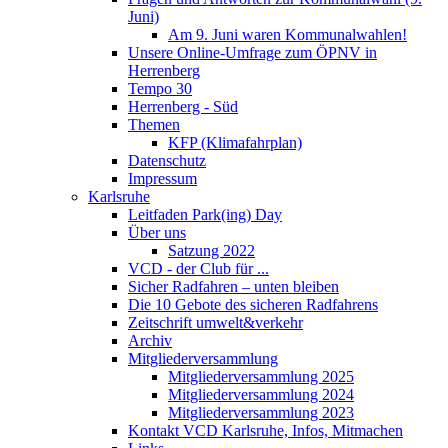
Juni)
Am 9. Juni waren Kommunalwahlen!
Unsere Online-Umfrage zum ÖPNV in
Herrenberg
Tempo 30
Herrenberg - Süd
Themen
KFP (Klimafahrplan)
Datenschutz
Impressum
Karlsruhe
Leitfaden Park(ing) Day
Über uns
Satzung 2022
VCD - der Club für ...
Sicher Radfahren – unten bleiben
Die 10 Gebote des sicheren Radfahrens
Zeitschrift umwelt&verkehr
Archiv
Mitgliederversammlung
Mitgliederversammlung 2025
Mitgliederversammlung 2024
Mitgliederversammlung 2023
Kontakt VCD Karlsruhe, Infos, Mitmachen