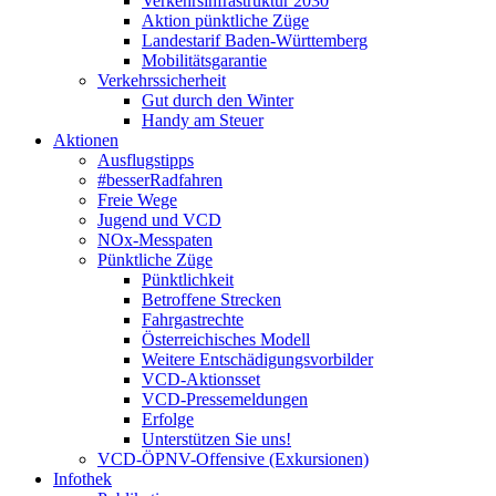
Verkehrsinfrastruktur 2030
Aktion pünktliche Züge
Landestarif Baden-Württemberg
Mobilitätsgarantie
Verkehrssicherheit
Gut durch den Winter
Handy am Steuer
Aktionen
Ausflugstipps
#besserRadfahren
Freie Wege
Jugend und VCD
NOx-Messpaten
Pünktliche Züge
Pünktlichkeit
Betroffene Strecken
Fahrgastrechte
Österreichisches Modell
Weitere Entschädigungsvorbilder
VCD-Aktionsset
VCD-Pressemeldungen
Erfolge
Unterstützen Sie uns!
VCD-ÖPNV-Offensive (Exkursionen)
Infothek