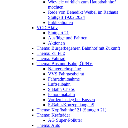
Wieviele wirklich zum Hauptbahnhof
möchten
Rede von Benedikt Weibel im Rathaus
Stuttgart 19.02.2024
Publikationen
VCD Aktiv
Stuttgart 21
Ausflüge und Fahrten
Aktionen
Thema: Bürgerbegehren Bahnhof mit Zukunft
Thema: Zu Fuß
Thema: Fahrrad
Thema: Bus und Bahn, ÖPNV
Nahverkehrspläne
VVS Fahrgastbeirat
Fahrradmitnahme
Luftseilbahn
S-Bahn-Chaos
Panoramabahn
Vordereinstieg bei Bussen
S-Bahn-Konzept tangenS
Thema: Kopfbahnhof 21 (Stuttgart 21)
Thema: Krafträder
AG Super-Polluter
Thema: Auto