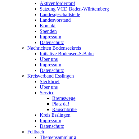
Aktivenfördertopf
Satzung VCD Baden-Württemberg
Landesgeschäftstelle
Landesvorstand
Kontakt
Spenden
Impressum
Datenschutz
Nachrichten Bodenseekreis
Initiative Bodensee-S-Bahn
Über uns
Impressum
Datenschutz
Kreisverband Esslingen
Steckbrief
Über uns
Service
Bremswege
Platz da!
Rauschbrille
Kreis Esslingen
Impressum
Datenschutz
Fellbach
Themensammlung