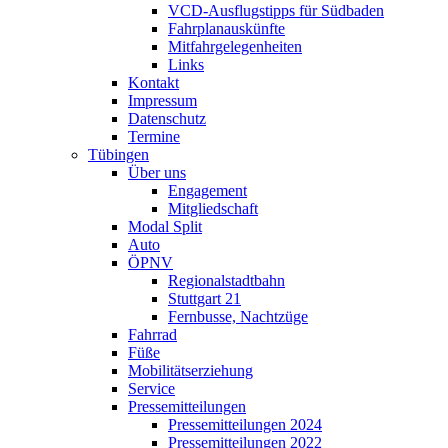
VCD-Ausflugstipps für Südbaden
Fahrplanauskünfte
Mitfahrgelegenheiten
Links
Kontakt
Impressum
Datenschutz
Termine
Tübingen
Über uns
Engagement
Mitgliedschaft
Modal Split
Auto
ÖPNV
Regionalstadtbahn
Stuttgart 21
Fernbusse, Nachtzüge
Fahrrad
Füße
Mobilitätserziehung
Service
Pressemitteilungen
Pressemitteilungen 2024
Pressemitteilungen 2022