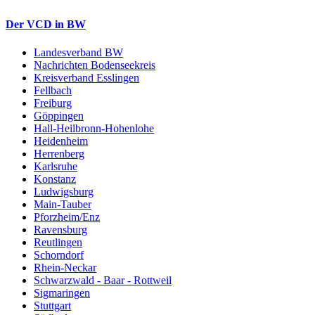
Der VCD in BW
Landesverband BW
Nachrichten Bodenseekreis
Kreisverband Esslingen
Fellbach
Freiburg
Göppingen
Hall-Heilbronn-Hohenlohe
Heidenheim
Herrenberg
Karlsruhe
Konstanz
Ludwigsburg
Main-Tauber
Pforzheim/Enz
Ravensburg
Reutlingen
Schorndorf
Rhein-Neckar
Schwarzwald - Baar - Rottweil
Sigmaringen
Stuttgart