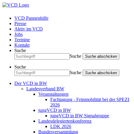
VCD Pannenhilfe
Presse
Aktiv im VCD
Jobs
Termine
Kontakt
Suche
Suche
Suche abschicken
Suche
Suche
Suche abschicken
Der VCD in BW
Landesverband BW
Veranstaltungen
Fachtagung - Feinmobilität bei der SPEZI
2026
jungVCD in BW
jungVCD in BW Signalgruppe
Landesdelegiertenkonferenz
LDK 2026
Bundesversammlung