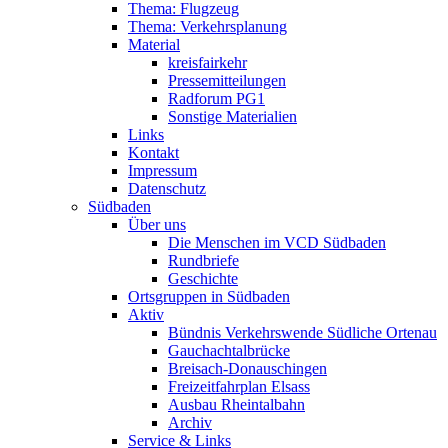
Thema: Flugzeug
Thema: Verkehrsplanung
Material
kreisfairkehr
Pressemitteilungen
Radforum PG1
Sonstige Materialien
Links
Kontakt
Impressum
Datenschutz
Südbaden
Über uns
Die Menschen im VCD Südbaden
Rundbriefe
Geschichte
Ortsgruppen in Südbaden
Aktiv
Bündnis Verkehrswende Südliche Ortenau
Gauchachtalbrücke
Breisach-Donauschingen
Freizeitfahrplan Elsass
Ausbau Rheintalbahn
Archiv
Service & Links