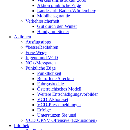
Verkehrsinfrastruktur 2030
Aktion pünktliche Züge
Landestarif Baden-Württemberg
Mobilitätsgarantie
Verkehrssicherheit
Gut durch den Winter
Handy am Steuer
Aktionen
Ausflugstipps
#besserRadfahren
Freie Wege
Jugend und VCD
NOx-Messpaten
Pünktliche Züge
Pünktlichkeit
Betroffene Strecken
Fahrgastrechte
Österreichisches Modell
Weitere Entschädigungsvorbilder
VCD-Aktionsset
VCD-Pressemeldungen
Erfolge
Unterstützen Sie uns!
VCD-ÖPNV-Offensive (Exkursionen)
Infothek