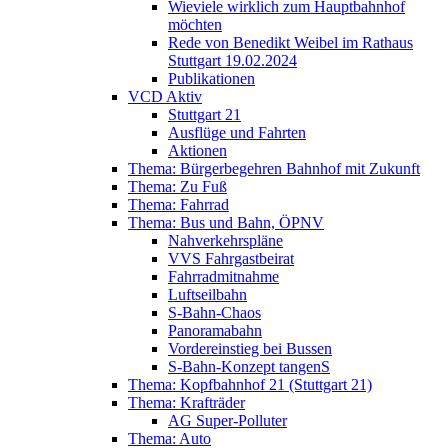
Wieviele wirklich zum Hauptbahnhof
möchten
Rede von Benedikt Weibel im Rathaus
Stuttgart 19.02.2024
Publikationen
VCD Aktiv
Stuttgart 21
Ausflüge und Fahrten
Aktionen
Thema: Bürgerbegehren Bahnhof mit Zukunft
Thema: Zu Fuß
Thema: Fahrrad
Thema: Bus und Bahn, ÖPNV
Nahverkehrspläne
VVS Fahrgastbeirat
Fahrradmitnahme
Luftseilbahn
S-Bahn-Chaos
Panoramabahn
Vordereinstieg bei Bussen
S-Bahn-Konzept tangenS
Thema: Kopfbahnhof 21 (Stuttgart 21)
Thema: Krafträder
AG Super-Polluter
Thema: Auto