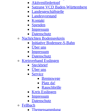
Aktivenfördertopf
Satzung VCD Baden-Württemberg
Landesgeschäftstelle
Landesvorstand
Kontakt
Spenden
Impressum
Datenschutz
Nachrichten Bodenseekreis
Initiative Bodensee-S-Bahn
Über uns
Impressum
Datenschutz
Kreisverband Esslingen
Steckbrief
Über uns
Service
Bremswege
Platz da!
Rauschbrille
Kreis Esslingen
Impressum
Datenschutz
Fellbach
Themensammlung