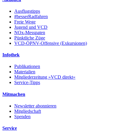
Ausflugstipps
#besserRadfahren
Freie Wege
Jugend und VCD
NOx-Messpaten
Pünktliche Züge
VCD-ÖPNV-Offensive (Exkursionen)
Infothek
Publikationen
Materialien
Mitgliederzeitung »VCD direkt«
Service-Tipps
Mitmachen
Newsletter abonnieren
Mitgliedschaft
Spenden
Service