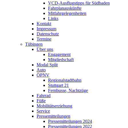
VCD-Ausflugstipps für Südbaden
Fahrplanauskünfte
Mitfahrgelegenheiten
Links
Kontakt
Impressum
Datenschutz
Termine
Tübingen
Über uns
Engagement
Mitgliedschaft
Modal Split
Auto
ÖPNV
Regionalstadtbahn
Stuttgart 21
Fernbusse, Nachtzüge
Fahrrad
Füße
Mobilitätserziehung
Service
Pressemitteilungen
Pressemitteilungen 2024
Pressemitteilungen 2022