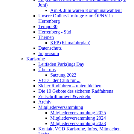
Juni)
Am 9. Juni waren Kommunalwahlen!
Unsere Online-Umfrage zum ÖPNV in
Herrenberg
Tempo 30
Herrenberg - Süd
Themen
KFP (Klimafahrplan)
Datenschutz
Impressum
Karlsruhe
Leitfaden Park(ing) Day
Über uns
Satzung 2022
VCD - der Club für ...
Sicher Radfahren – unten bleiben
Die 10 Gebote des sicheren Radfahrens
Zeitschrift umwelt&verkehr
Archiv
Mitgliederversammlung
Mitgliederversammlung 2025
Mitgliederversammlung 2024
Mitgliederversammlung 2023
Kontakt VCD Karlsruhe, Infos, Mitmachen