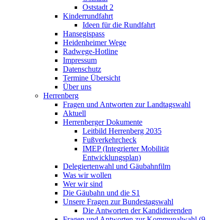
Oststadt 2
Kinderrundfahrt
Ideen für die Rundfahrt
Hansegispass
Heidenheimer Wege
Radwege-Hotline
Impressum
Datenschutz
Termine Übersicht
Über uns
Herrenberg
Fragen und Antworten zur Landtagswahl
Aktuell
Herrenberger Dokumente
Leitbild Herrenberg 2035
Fußverkehrcheck
IMEP (Integrierter Mobilität
Entwicklungsplan)
Delegiertenwahl und Gäubahnfilm
Was wir wollen
Wer wir sind
Die Gäubahn und die S1
Unsere Fragen zur Bundestagswahl
Die Antworten der Kandidierenden
Fragen und Antworten zur Kommunalwahl (9.