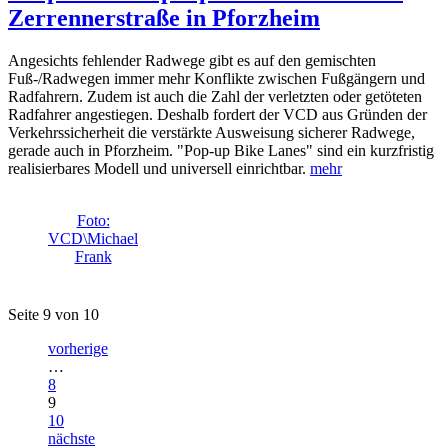
Zerrennerstraße in Pforzheim
Angesichts fehlender Radwege gibt es auf den gemischten
Fuß-/Radwegen immer mehr Konflikte zwischen Fußgängern und
Radfahrern. Zudem ist auch die Zahl der verletzten oder getöteten
Radfahrer angestiegen. Deshalb fordert der VCD aus Gründen der
Verkehrssicherheit die verstärkte Ausweisung sicherer Radwege,
gerade auch in Pforzheim. "Pop-up Bike Lanes" sind ein kurzfristig
realisierbares Modell und universell einrichtbar.
mehr
Foto:
VCD\Michael
Frank
Seite 9 von 10
vorherige
…
8
9
10
nächste