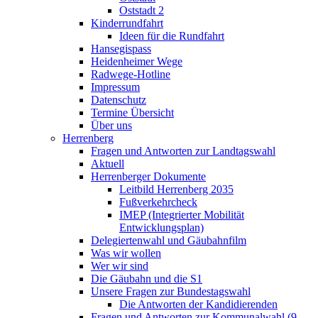
Oststadt 2
Kinderrundfahrt
Ideen für die Rundfahrt
Hansegispass
Heidenheimer Wege
Radwege-Hotline
Impressum
Datenschutz
Termine Übersicht
Über uns
Herrenberg
Fragen und Antworten zur Landtagswahl
Aktuell
Herrenberger Dokumente
Leitbild Herrenberg 2035
Fußverkehrcheck
IMEP (Integrierter Mobilität
Entwicklungsplan)
Delegiertenwahl und Gäubahnfilm
Was wir wollen
Wer wir sind
Die Gäubahn und die S1
Unsere Fragen zur Bundestagswahl
Die Antworten der Kandidierenden
Fragen und Antworten zur Kommunalwahl (9.