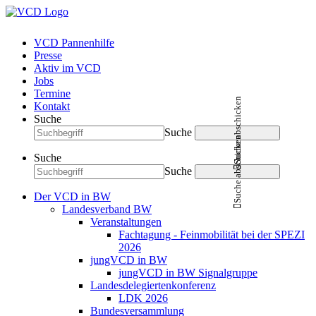
VCD Pannenhilfe
Presse
Aktiv im VCD
Jobs
Termine
Suche abschicken
Kontakt
Suche
Suche
Suche abschicken
Suche
Suche
Der VCD in BW
Landesverband BW
Veranstaltungen
Fachtagung - Feinmobilität bei der SPEZI
2026
jungVCD in BW
jungVCD in BW Signalgruppe
Landesdelegiertenkonferenz
LDK 2026
Bundesversammlung