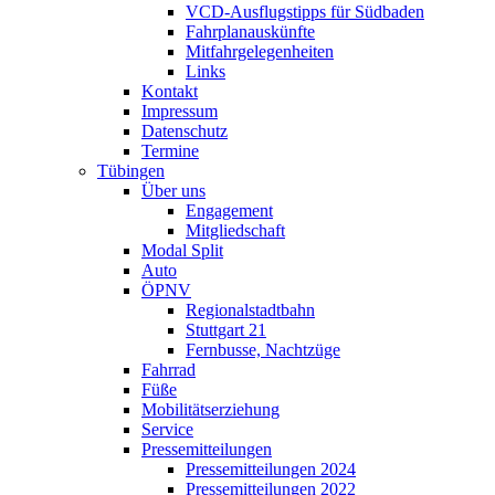
VCD-Ausflugstipps für Südbaden
Fahrplanauskünfte
Mitfahrgelegenheiten
Links
Kontakt
Impressum
Datenschutz
Termine
Tübingen
Über uns
Engagement
Mitgliedschaft
Modal Split
Auto
ÖPNV
Regionalstadtbahn
Stuttgart 21
Fernbusse, Nachtzüge
Fahrrad
Füße
Mobilitätserziehung
Service
Pressemitteilungen
Pressemitteilungen 2024
Pressemitteilungen 2022