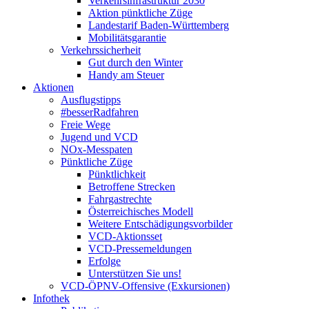
Verkehrsinfrastruktur 2030
Aktion pünktliche Züge
Landestarif Baden-Württemberg
Mobilitätsgarantie
Verkehrssicherheit
Gut durch den Winter
Handy am Steuer
Aktionen
Ausflugstipps
#besserRadfahren
Freie Wege
Jugend und VCD
NOx-Messpaten
Pünktliche Züge
Pünktlichkeit
Betroffene Strecken
Fahrgastrechte
Österreichisches Modell
Weitere Entschädigungsvorbilder
VCD-Aktionsset
VCD-Pressemeldungen
Erfolge
Unterstützen Sie uns!
VCD-ÖPNV-Offensive (Exkursionen)
Infothek