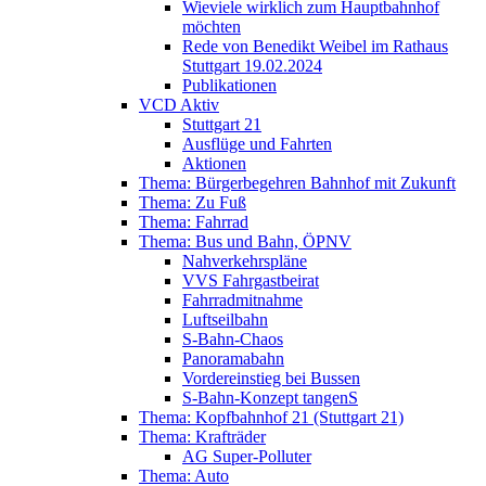
Wieviele wirklich zum Hauptbahnhof
möchten
Rede von Benedikt Weibel im Rathaus
Stuttgart 19.02.2024
Publikationen
VCD Aktiv
Stuttgart 21
Ausflüge und Fahrten
Aktionen
Thema: Bürgerbegehren Bahnhof mit Zukunft
Thema: Zu Fuß
Thema: Fahrrad
Thema: Bus und Bahn, ÖPNV
Nahverkehrspläne
VVS Fahrgastbeirat
Fahrradmitnahme
Luftseilbahn
S-Bahn-Chaos
Panoramabahn
Vordereinstieg bei Bussen
S-Bahn-Konzept tangenS
Thema: Kopfbahnhof 21 (Stuttgart 21)
Thema: Krafträder
AG Super-Polluter
Thema: Auto