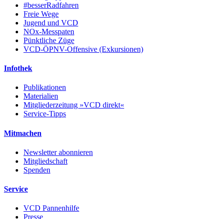
#besserRadfahren
Freie Wege
Jugend und VCD
NOx-Messpaten
Pünktliche Züge
VCD-ÖPNV-Offensive (Exkursionen)
Infothek
Publikationen
Materialien
Mitgliederzeitung »VCD direkt«
Service-Tipps
Mitmachen
Newsletter abonnieren
Mitgliedschaft
Spenden
Service
VCD Pannenhilfe
Presse