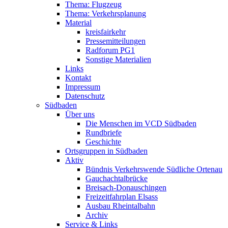
Thema: Flugzeug
Thema: Verkehrsplanung
Material
kreisfairkehr
Pressemitteilungen
Radforum PG1
Sonstige Materialien
Links
Kontakt
Impressum
Datenschutz
Südbaden
Über uns
Die Menschen im VCD Südbaden
Rundbriefe
Geschichte
Ortsgruppen in Südbaden
Aktiv
Bündnis Verkehrswende Südliche Ortenau
Gauchachtalbrücke
Breisach-Donauschingen
Freizeitfahrplan Elsass
Ausbau Rheintalbahn
Archiv
Service & Links