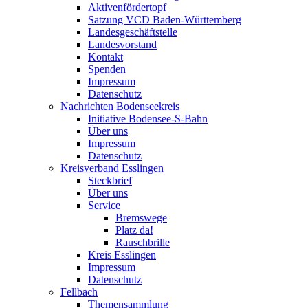
Aktivenfördertopf
Satzung VCD Baden-Württemberg
Landesgeschäftstelle
Landesvorstand
Kontakt
Spenden
Impressum
Datenschutz
Nachrichten Bodenseekreis
Initiative Bodensee-S-Bahn
Über uns
Impressum
Datenschutz
Kreisverband Esslingen
Steckbrief
Über uns
Service
Bremswege
Platz da!
Rauschbrille
Kreis Esslingen
Impressum
Datenschutz
Fellbach
Themensammlung