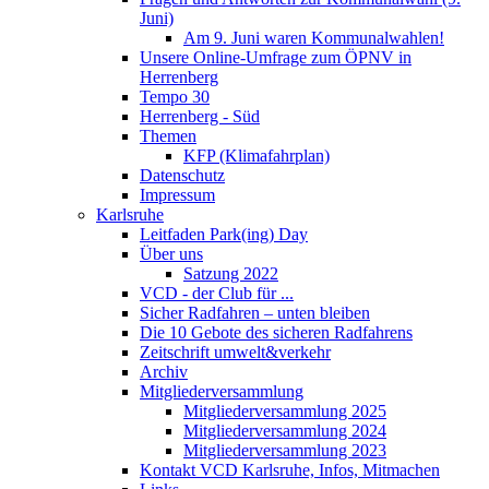
Juni)
Am 9. Juni waren Kommunalwahlen!
Unsere Online-Umfrage zum ÖPNV in
Herrenberg
Tempo 30
Herrenberg - Süd
Themen
KFP (Klimafahrplan)
Datenschutz
Impressum
Karlsruhe
Leitfaden Park(ing) Day
Über uns
Satzung 2022
VCD - der Club für ...
Sicher Radfahren – unten bleiben
Die 10 Gebote des sicheren Radfahrens
Zeitschrift umwelt&verkehr
Archiv
Mitgliederversammlung
Mitgliederversammlung 2025
Mitgliederversammlung 2024
Mitgliederversammlung 2023
Kontakt VCD Karlsruhe, Infos, Mitmachen