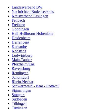
Landesverband BW
Nachrichten Bodenseekreis
Kreisverband Esslingen
Fellbach
Freiburg
Göppingen
Hall-Heilbronn-Hohenlohe
Heidenheim
Herrenberg
Karlsruhe
Konstanz
Ludwigsburg
Main-Tauber
Pforzheim/Enz
Ravensburg
Reutlingen
Schorndorf
Rhein-Neckar
Schwarzwald - Baar - Rottweil
Sigmaringen
Stuttgart
Südbaden
Tübingen
Tuttlingen