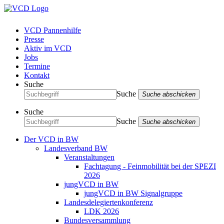
VCD Pannenhilfe
Presse
Aktiv im VCD
Jobs
Termine
Kontakt
Suche
Suche
Suche abschicken
Suche
Suche
Suche abschicken
Der VCD in BW
Landesverband BW
Veranstaltungen
Fachtagung - Feinmobilität bei der SPEZI
2026
jungVCD in BW
jungVCD in BW Signalgruppe
Landesdelegiertenkonferenz
LDK 2026
Bundesversammlung