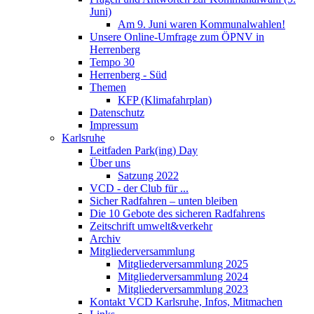
Juni)
Am 9. Juni waren Kommunalwahlen!
Unsere Online-Umfrage zum ÖPNV in
Herrenberg
Tempo 30
Herrenberg - Süd
Themen
KFP (Klimafahrplan)
Datenschutz
Impressum
Karlsruhe
Leitfaden Park(ing) Day
Über uns
Satzung 2022
VCD - der Club für ...
Sicher Radfahren – unten bleiben
Die 10 Gebote des sicheren Radfahrens
Zeitschrift umwelt&verkehr
Archiv
Mitgliederversammlung
Mitgliederversammlung 2025
Mitgliederversammlung 2024
Mitgliederversammlung 2023
Kontakt VCD Karlsruhe, Infos, Mitmachen