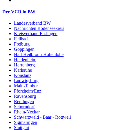
Der VCD in BW
Landesverband BW
Nachrichten Bodenseekreis
Kreisverband Esslingen
Fellbach
Freiburg
Göppingen
Hall-Heilbronn-Hohenlohe
Heidenheim
Herrenberg
Karlsruhe
Konstanz
Ludwigsburg
Main-Tauber
Pforzheim/Enz
Ravensburg
Reutlingen
Schorndorf
Rhein-Neckar
Schwarzwald - Baar - Rottweil
Sigmaringen
Stuttgart