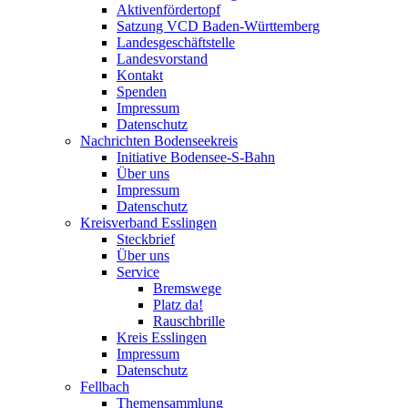
Aktivenfördertopf
Satzung VCD Baden-Württemberg
Landesgeschäftstelle
Landesvorstand
Kontakt
Spenden
Impressum
Datenschutz
Nachrichten Bodenseekreis
Initiative Bodensee-S-Bahn
Über uns
Impressum
Datenschutz
Kreisverband Esslingen
Steckbrief
Über uns
Service
Bremswege
Platz da!
Rauschbrille
Kreis Esslingen
Impressum
Datenschutz
Fellbach
Themensammlung