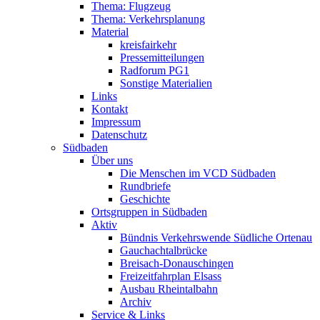
Thema: Flugzeug
Thema: Verkehrsplanung
Material
kreisfairkehr
Pressemitteilungen
Radforum PG1
Sonstige Materialien
Links
Kontakt
Impressum
Datenschutz
Südbaden
Über uns
Die Menschen im VCD Südbaden
Rundbriefe
Geschichte
Ortsgruppen in Südbaden
Aktiv
Bündnis Verkehrswende Südliche Ortenau
Gauchachtalbrücke
Breisach-Donauschingen
Freizeitfahrplan Elsass
Ausbau Rheintalbahn
Archiv
Service & Links