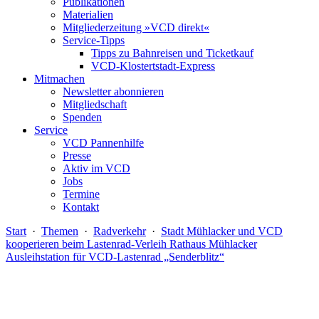
Publikationen
Materialien
Mitgliederzeitung »VCD direkt«
Service-Tipps
Tipps zu Bahnreisen und Ticketkauf
VCD-Klostertstadt-Express
Mitmachen
Newsletter abonnieren
Mitgliedschaft
Spenden
Service
VCD Pannenhilfe
Presse
Aktiv im VCD
Jobs
Termine
Kontakt
Start
·
Themen
·
Radverkehr
·
Stadt Mühlacker und VCD
kooperieren beim Lastenrad-Verleih Rathaus Mühlacker
Ausleihstation für VCD-Lastenrad „Senderblitz“