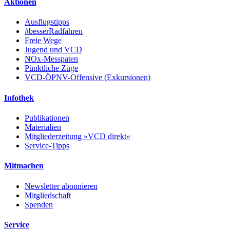
Aktionen
Ausflugstipps
#besserRadfahren
Freie Wege
Jugend und VCD
NOx-Messpaten
Pünktliche Züge
VCD-ÖPNV-Offensive (Exkursionen)
Infothek
Publikationen
Materialien
Mitgliederzeitung »VCD direkt«
Service-Tipps
Mitmachen
Newsletter abonnieren
Mitgliedschaft
Spenden
Service