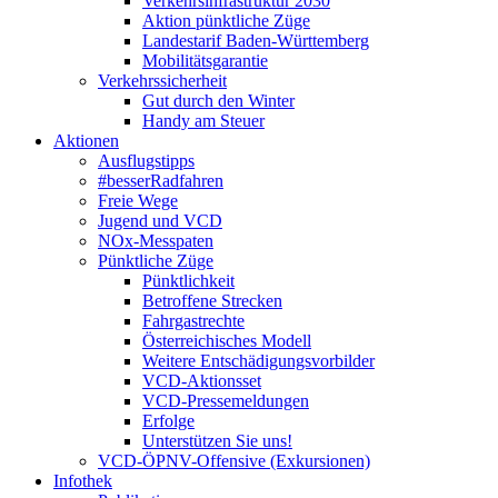
Verkehrsinfrastruktur 2030
Aktion pünktliche Züge
Landestarif Baden-Württemberg
Mobilitätsgarantie
Verkehrssicherheit
Gut durch den Winter
Handy am Steuer
Aktionen
Ausflugstipps
#besserRadfahren
Freie Wege
Jugend und VCD
NOx-Messpaten
Pünktliche Züge
Pünktlichkeit
Betroffene Strecken
Fahrgastrechte
Österreichisches Modell
Weitere Entschädigungsvorbilder
VCD-Aktionsset
VCD-Pressemeldungen
Erfolge
Unterstützen Sie uns!
VCD-ÖPNV-Offensive (Exkursionen)
Infothek