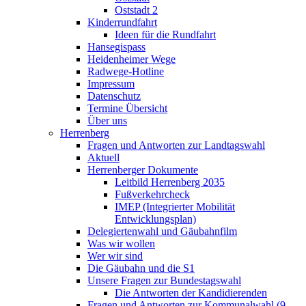
Oststadt 2
Kinderrundfahrt
Ideen für die Rundfahrt
Hansegispass
Heidenheimer Wege
Radwege-Hotline
Impressum
Datenschutz
Termine Übersicht
Über uns
Herrenberg
Fragen und Antworten zur Landtagswahl
Aktuell
Herrenberger Dokumente
Leitbild Herrenberg 2035
Fußverkehrcheck
IMEP (Integrierter Mobilität
Entwicklungsplan)
Delegiertenwahl und Gäubahnfilm
Was wir wollen
Wer wir sind
Die Gäubahn und die S1
Unsere Fragen zur Bundestagswahl
Die Antworten der Kandidierenden
Fragen und Antworten zur Kommunalwahl (9.