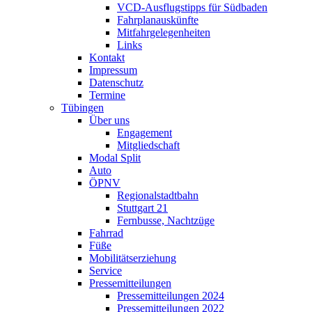
VCD-Ausflugstipps für Südbaden
Fahrplanauskünfte
Mitfahrgelegenheiten
Links
Kontakt
Impressum
Datenschutz
Termine
Tübingen
Über uns
Engagement
Mitgliedschaft
Modal Split
Auto
ÖPNV
Regionalstadtbahn
Stuttgart 21
Fernbusse, Nachtzüge
Fahrrad
Füße
Mobilitätserziehung
Service
Pressemitteilungen
Pressemitteilungen 2024
Pressemitteilungen 2022