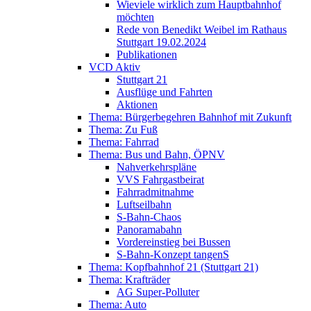
Wieviele wirklich zum Hauptbahnhof
möchten
Rede von Benedikt Weibel im Rathaus
Stuttgart 19.02.2024
Publikationen
VCD Aktiv
Stuttgart 21
Ausflüge und Fahrten
Aktionen
Thema: Bürgerbegehren Bahnhof mit Zukunft
Thema: Zu Fuß
Thema: Fahrrad
Thema: Bus und Bahn, ÖPNV
Nahverkehrspläne
VVS Fahrgastbeirat
Fahrradmitnahme
Luftseilbahn
S-Bahn-Chaos
Panoramabahn
Vordereinstieg bei Bussen
S-Bahn-Konzept tangenS
Thema: Kopfbahnhof 21 (Stuttgart 21)
Thema: Krafträder
AG Super-Polluter
Thema: Auto