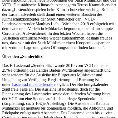
Dies ermöglicht eine neue Kooperation der Stadt Mühlacker und des
VCD. Die städtische Klimaschutzmanagerin Teresa Krannich erklärt
dazu: „Lastenräder spielen beim Klimaschutz eine wichtige Rolle -
der Lastenradverleih stellt damit einen weiteren Baustein des
Klimaschutzkonzeptes der Stadt Mühlacker dar“. VCD-
Landesvorsitzender Matthias Lieb: „Wir haben 2019 erfolgreich mit
dem Lastenrad-Verleih in Mühlacker begonnen, doch dann stoppte
Corona den Aufwärtstrend. In den letzten Wochen haben die
Ausleihen erfreulicherweise wieder zugenommen, deshalb freut es
uns, dass wir mit der Stadt Mühlacker einen Kooperationspartner
mit zentraler Lage und guten Öffnungszeiten finden konnten“.
Über den „Senderblitz“
Das E-Lastenrad „Senderblitz“ wurde 2019 vom VCD mit einer
25%-Förderung des Landes Baden-Württemberg angeschafft und
steht seitdem für die Ausleihe für Bürger aus Mühlacker und
Umgebung zur Verfügung. Registrierung und Buchung ist
unter
Lastenrad-muehlacker.de
möglich. Der Buchungskalender
zeigt freie Tage an. Die Ausleihe ist kostenlos, doch für die
Finanzierung des Lastenrades sowie der laufenden Wartung bittet
der VCD um eine Spende auf das hinterlegte Spendenkonto
(Empfehlung: ca. 5-10€ je Ausleihtag). Die Ausleihe im Rathaus
Mühlacker ist montags bis donnerstags möglich, die Abholung und
Rückgabe erfolgt nach Absprache. Das Lastenrad kann bis zu vier
Getränkekisten oder den Inhalt eines Einkaufswagens transportieren.