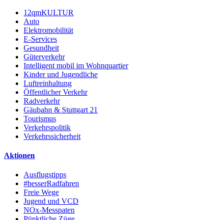
12qmKULTUR
Auto
Elektromobilität
E-Services
Gesundheit
Güterverkehr
Intelligent mobil im Wohnquartier
Kinder und Jugendliche
Luftreinhaltung
Öffentlicher Verkehr
Radverkehr
Gäubahn & Stuttgart 21
Tourismus
Verkehrspolitik
Verkehrssicherheit
Aktionen
Ausflugstipps
#besserRadfahren
Freie Wege
Jugend und VCD
NOx-Messpaten
Pünktliche Züge