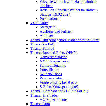
Wieviele wirklich zum Hauptbahnhof
möchten
Rede von Benedikt Weibel im Rathaus
Stuttgart 19.02.2024
Publikationen
VCD Aktiv
Stuttgart 21
Ausflüge und Fahrten
Aktionen
Thema: Bürgerbegehren Bahnhof mit Zukunft
Thema: Zu Fuß
Thema: Fahrrad
Thema: Bus und Bahn, ÖPNV
Nahverkehrspläne
VVS Fahrgastbeirat
Fahrradmitnahme
Luftseilbahn
S-Bahn-Chaos
Panoramabahn
Vordereinstieg bei Bussen
S-Bahn-Konzept tangenS
Thema: Kopfbahnhof 21 (Stuttgart 21)
Thema: Krafträder
AG Super-Polluter
Thema: Auto