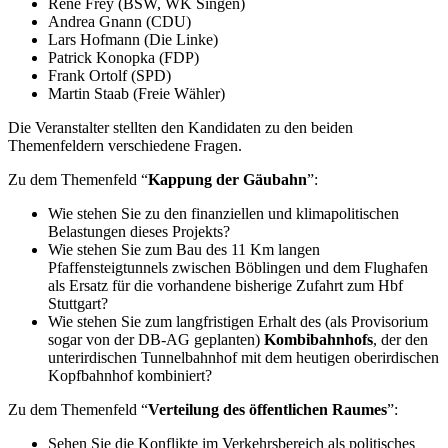
René Frey (BSW, WK Singen)
Andrea Gnann (CDU)
Lars Hofmann (Die Linke)
Patrick Konopka (FDP)
Frank Ortolf (SPD)
Martin Staab (Freie Wähler)
Die Veranstalter stellten den Kandidaten zu den beiden
Themenfeldern verschiedene Fragen.
Zu dem Themenfeld “
Kappung der Gäubahn
”:
Wie stehen Sie zu den finanziellen und klimapolitischen
Belastungen dieses Projekts?
Wie stehen Sie zum Bau des 11 Km langen
Pfaffensteigtunnels zwischen Böblingen und dem Flughafen
als Ersatz für die vorhandene bisherige Zufahrt zum Hbf
Stuttgart?
Wie stehen Sie zum langfristigen Erhalt des (als Provisorium
sogar von der DB-AG geplanten)
Kombibahnhofs
, der den
unterirdischen Tunnelbahnhof mit dem heutigen oberirdischen
Kopfbahnhof kombiniert?
Zu dem Themenfeld “
Verteilung des öffentlichen Raumes
”:
Sehen Sie die Konflikte im Verkehrsbereich als politisches