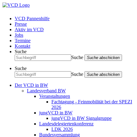
VCD Pannenhilfe
Presse
Aktiv im VCD
Jobs
Termine
Kontakt
Suche
Suche
Suche abschicken
Suche
Suche
Suche abschicken
Der VCD in BW
Landesverband BW
Veranstaltungen
Fachtagung - Feinmobilität bei der SPEZI
2026
jungVCD in BW
jungVCD in BW Signalgruppe
Landesdelegiertenkonferenz
LDK 2026
Bundesversammlung