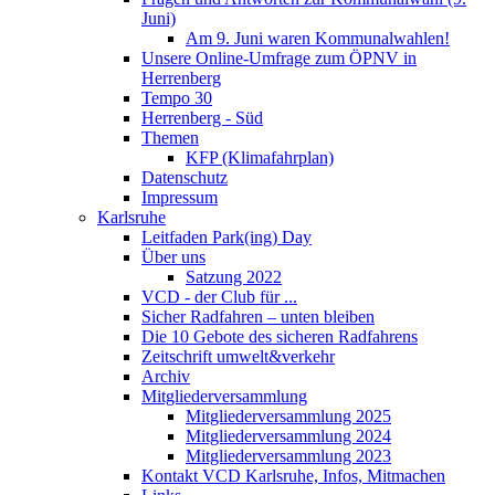
Juni)
Am 9. Juni waren Kommunalwahlen!
Unsere Online-Umfrage zum ÖPNV in
Herrenberg
Tempo 30
Herrenberg - Süd
Themen
KFP (Klimafahrplan)
Datenschutz
Impressum
Karlsruhe
Leitfaden Park(ing) Day
Über uns
Satzung 2022
VCD - der Club für ...
Sicher Radfahren – unten bleiben
Die 10 Gebote des sicheren Radfahrens
Zeitschrift umwelt&verkehr
Archiv
Mitgliederversammlung
Mitgliederversammlung 2025
Mitgliederversammlung 2024
Mitgliederversammlung 2023
Kontakt VCD Karlsruhe, Infos, Mitmachen