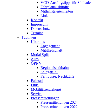
VCD-Ausflugstipps für Südbaden
Fahrplanauskünfte
Mitfahrgelegenheiten
Links
Kontakt
Impressum
Datenschutz
Termine
Tübingen
Über uns
Engagement
Mitgliedschaft
Modal Split
Auto
ÖPNV
Regionalstadtbahn
Stuttgart 21
Fernbusse, Nachtzüge
Fahrrad
Füße
Mobilitätserziehung
Service
Pressemitteilungen
Pressemitteilungen 2024
Pressemitteilungen 2022