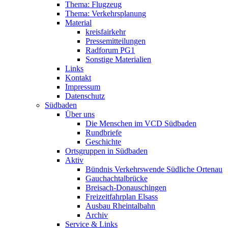
Thema: Flugzeug
Thema: Verkehrsplanung
Material
kreisfairkehr
Pressemitteilungen
Radforum PG1
Sonstige Materialien
Links
Kontakt
Impressum
Datenschutz
Südbaden
Über uns
Die Menschen im VCD Südbaden
Rundbriefe
Geschichte
Ortsgruppen in Südbaden
Aktiv
Bündnis Verkehrswende Südliche Ortenau
Gauchachtalbrücke
Breisach-Donauschingen
Freizeitfahrplan Elsass
Ausbau Rheintalbahn
Archiv
Service & Links