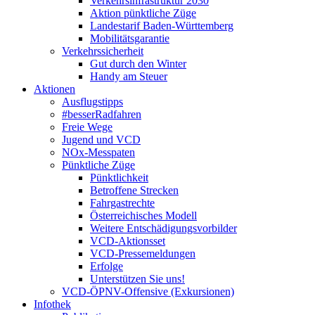
Verkehrsinfrastruktur 2030
Aktion pünktliche Züge
Landestarif Baden-Württemberg
Mobilitätsgarantie
Verkehrssicherheit
Gut durch den Winter
Handy am Steuer
Aktionen
Ausflugstipps
#besserRadfahren
Freie Wege
Jugend und VCD
NOx-Messpaten
Pünktliche Züge
Pünktlichkeit
Betroffene Strecken
Fahrgastrechte
Österreichisches Modell
Weitere Entschädigungsvorbilder
VCD-Aktionsset
VCD-Pressemeldungen
Erfolge
Unterstützen Sie uns!
VCD-ÖPNV-Offensive (Exkursionen)
Infothek