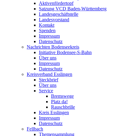
Aktivenfördertopf
Satzung VCD Baden-Württemberg
Landesgeschäftstelle
Landesvorstand
Kontakt
Spenden
Impressum
Datenschutz
Nachrichten Bodenseekreis
Initiative Bodensee-S-Bahn
Über uns
Impressum
Datenschutz
Kreisverband Esslingen
Steckbrief
Über uns
Service
Bremswege
Platz da!
Rauschbrille
Kreis Esslingen
Impressum
Datenschutz
Fellbach
Themensammlung