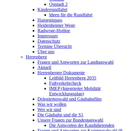
Oststadt 2
Kinderrundfahrt
Ideen für die Rundfahrt
Hansegispass
Heidenheimer Wege
Radwege-Hotline
Impressum
Datenschutz
Termine Übersicht
Über uns
Herrenberg
Fragen und Antworten zur Landtagswahl
Aktuell
Herrenberger Dokumente
Leitbild Herrenberg 2035
Fußverkehrcheck
IMEP (Integrierter Mobilität
Entwicklungsplan)
Delegiertenwahl und Gäubahnfilm
Was wir wollen
Wer wir sind
Die Gäubahn und die S1
Unsere Fragen zur Bundestagswahl
Die Antworten der Kandidierenden
Fragen und Antworten zur Kommunalwahl (9.