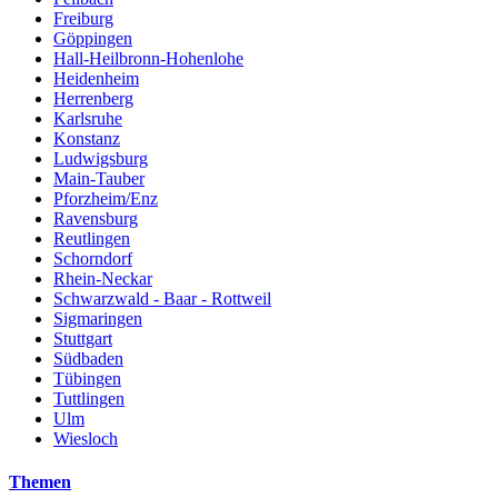
Freiburg
Göppingen
Hall-Heilbronn-Hohenlohe
Heidenheim
Herrenberg
Karlsruhe
Konstanz
Ludwigsburg
Main-Tauber
Pforzheim/Enz
Ravensburg
Reutlingen
Schorndorf
Rhein-Neckar
Schwarzwald - Baar - Rottweil
Sigmaringen
Stuttgart
Südbaden
Tübingen
Tuttlingen
Ulm
Wiesloch
Themen