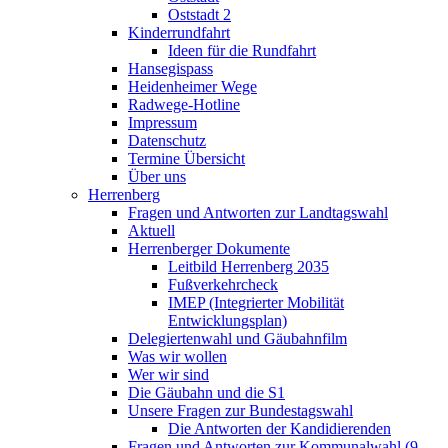
Oststadt 2
Kinderrundfahrt
Ideen für die Rundfahrt
Hansegispass
Heidenheimer Wege
Radwege-Hotline
Impressum
Datenschutz
Termine Übersicht
Über uns
Herrenberg
Fragen und Antworten zur Landtagswahl
Aktuell
Herrenberger Dokumente
Leitbild Herrenberg 2035
Fußverkehrcheck
IMEP (Integrierter Mobilität
Entwicklungsplan)
Delegiertenwahl und Gäubahnfilm
Was wir wollen
Wer wir sind
Die Gäubahn und die S1
Unsere Fragen zur Bundestagswahl
Die Antworten der Kandidierenden
Fragen und Antworten zur Kommunalwahl (9.