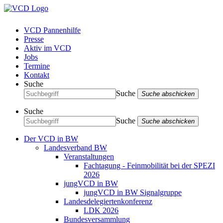
VCD Pannenhilfe
Presse
Aktiv im VCD
Jobs
Termine
Kontakt
Suche
Suche
Suche abschicken
Suche
Suche
Suche abschicken
Der VCD in BW
Landesverband BW
Veranstaltungen
Fachtagung - Feinmobilität bei der SPEZI
2026
jungVCD in BW
jungVCD in BW Signalgruppe
Landesdelegiertenkonferenz
LDK 2026
Bundesversammlung