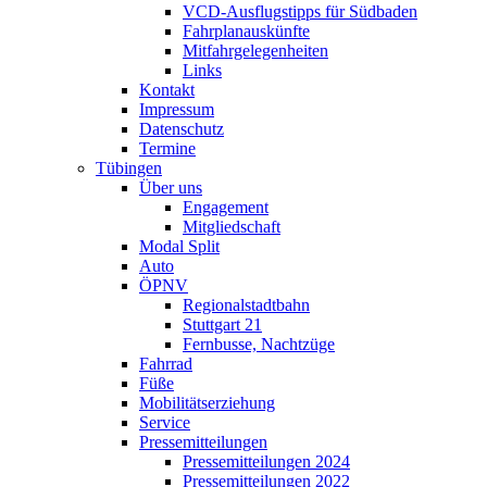
VCD-Ausflugstipps für Südbaden
Fahrplanauskünfte
Mitfahrgelegenheiten
Links
Kontakt
Impressum
Datenschutz
Termine
Tübingen
Über uns
Engagement
Mitgliedschaft
Modal Split
Auto
ÖPNV
Regionalstadtbahn
Stuttgart 21
Fernbusse, Nachtzüge
Fahrrad
Füße
Mobilitätserziehung
Service
Pressemitteilungen
Pressemitteilungen 2024
Pressemitteilungen 2022