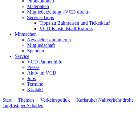
Publikationen
Materialien
Mitgliederzeitung »VCD direkt«
Service-Tipps
Tipps zu Bahnreisen und Ticketkauf
VCD-Klostertstadt-Express
Mitmachen
Newsletter abonnieren
Mitgliedschaft
Spenden
Service
VCD Pannenhilfe
Presse
Aktiv im VCD
Jobs
Termine
Kontakt
Start
·
Themen
·
Verkehrspolitik
·
Karlsruher Nahverkehr droht
langfristiger Schaden