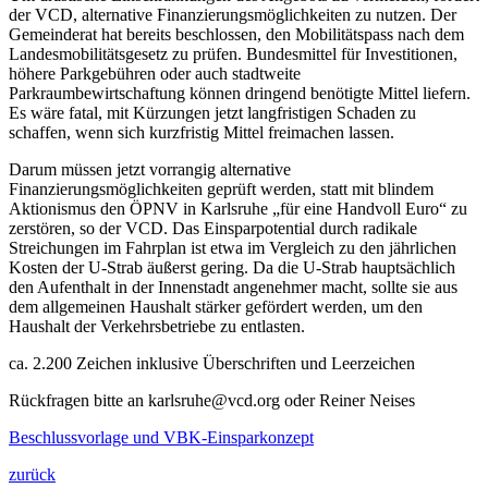
der VCD, alternative Finanzierungsmöglichkeiten zu nutzen. Der
Gemeinderat hat bereits beschlossen, den Mobilitätspass nach dem
Landesmobilitätsgesetz zu prüfen. Bundesmittel für Investitionen,
höhere Parkgebühren oder auch stadtweite
Parkraumbewirtschaftung können dringend benötigte Mittel liefern.
Es wäre fatal, mit Kürzungen jetzt langfristigen Schaden zu
schaffen, wenn sich kurzfristig Mittel freimachen lassen.
Darum müssen jetzt vorrangig alternative
Finanzierungsmöglichkeiten geprüft werden, statt mit blindem
Aktionismus den ÖPNV in Karlsruhe „für eine Handvoll Euro“ zu
zerstören, so der VCD. Das Einsparpotential durch radikale
Streichungen im Fahrplan ist etwa im Vergleich zu den jährlichen
Kosten der U-Strab äußerst gering. Da die U-Strab hauptsächlich
den Aufenthalt in der Innenstadt angenehmer macht, sollte sie aus
dem allgemeinen Haushalt stärker gefördert werden, um den
Haushalt der Verkehrsbetriebe zu entlasten.
ca. 2.200 Zeichen inklusive Überschriften und Leerzeichen
Rückfragen bitte an karlsruhe@vcd.org oder Reiner Neises
Beschlussvorlage und VBK-Einsparkonzept
zurück