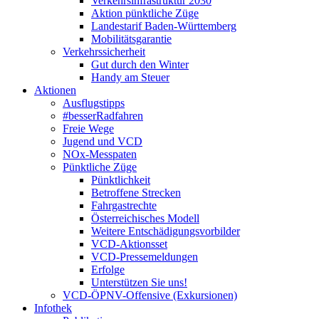
Verkehrsinfrastruktur 2030
Aktion pünktliche Züge
Landestarif Baden-Württemberg
Mobilitätsgarantie
Verkehrssicherheit
Gut durch den Winter
Handy am Steuer
Aktionen
Ausflugstipps
#besserRadfahren
Freie Wege
Jugend und VCD
NOx-Messpaten
Pünktliche Züge
Pünktlichkeit
Betroffene Strecken
Fahrgastrechte
Österreichisches Modell
Weitere Entschädigungsvorbilder
VCD-Aktionsset
VCD-Pressemeldungen
Erfolge
Unterstützen Sie uns!
VCD-ÖPNV-Offensive (Exkursionen)
Infothek