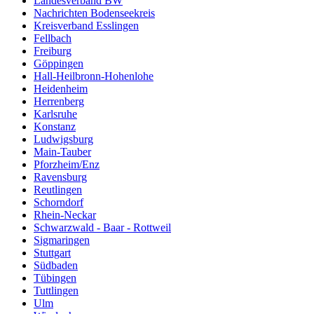
Landesverband BW
Nachrichten Bodenseekreis
Kreisverband Esslingen
Fellbach
Freiburg
Göppingen
Hall-Heilbronn-Hohenlohe
Heidenheim
Herrenberg
Karlsruhe
Konstanz
Ludwigsburg
Main-Tauber
Pforzheim/Enz
Ravensburg
Reutlingen
Schorndorf
Rhein-Neckar
Schwarzwald - Baar - Rottweil
Sigmaringen
Stuttgart
Südbaden
Tübingen
Tuttlingen
Ulm