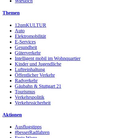
Wiesloch
Themen
12qmKULTUR
Auto
Elektromobilität
E-Services
Gesundheit
Güterverkehr
Intelligent mobil im Wohnquartier
Kinder und Jugendliche
Luftreinhaltung
Öffentlicher Verkehr
Radverkehr
Gäubahn & Stuttgart 21
Tourismus
Verkehrspolitik
Verkehrssicherheit
Aktionen
Ausflugstipps
#besserRadfahren
Freie Wege