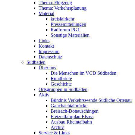
Thema: Flugzeug
Thema: Verkehrsplanung
Material
kreisfairkehr
Pressemitteilungen
Radforum PG1
Sonstige Materialien
Links
Kontakt
Impressum
Datenschutz
Südbaden
Über uns
Die Menschen im VCD Südbaden
Rundbriefe
Geschichte
Ortsgruppen in Südbaden
Aktiv
Bündnis Verkehrswende Südliche Ortenau
Gauchachtalbrücke
Breisach-Donauschingen
Freizeitfahrplan Elsass
Ausbau Rheintalbahn
Archiv
Service & Links