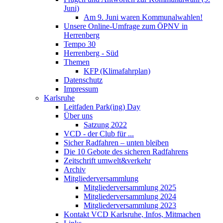
Juni)
Am 9. Juni waren Kommunalwahlen!
Unsere Online-Umfrage zum ÖPNV in
Herrenberg
Tempo 30
Herrenberg - Süd
Themen
KFP (Klimafahrplan)
Datenschutz
Impressum
Karlsruhe
Leitfaden Park(ing) Day
Über uns
Satzung 2022
VCD - der Club für ...
Sicher Radfahren – unten bleiben
Die 10 Gebote des sicheren Radfahrens
Zeitschrift umwelt&verkehr
Archiv
Mitgliederversammlung
Mitgliederversammlung 2025
Mitgliederversammlung 2024
Mitgliederversammlung 2023
Kontakt VCD Karlsruhe, Infos, Mitmachen