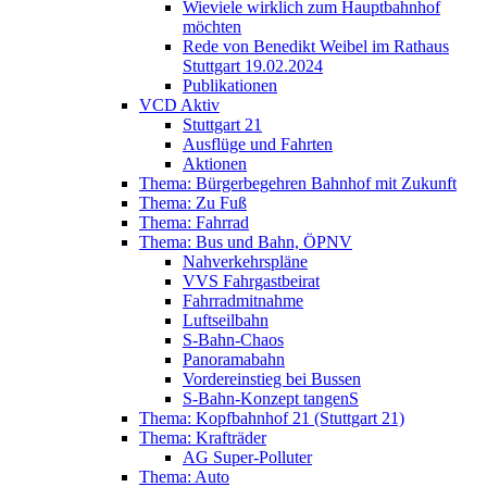
Wieviele wirklich zum Hauptbahnhof
möchten
Rede von Benedikt Weibel im Rathaus
Stuttgart 19.02.2024
Publikationen
VCD Aktiv
Stuttgart 21
Ausflüge und Fahrten
Aktionen
Thema: Bürgerbegehren Bahnhof mit Zukunft
Thema: Zu Fuß
Thema: Fahrrad
Thema: Bus und Bahn, ÖPNV
Nahverkehrspläne
VVS Fahrgastbeirat
Fahrradmitnahme
Luftseilbahn
S-Bahn-Chaos
Panoramabahn
Vordereinstieg bei Bussen
S-Bahn-Konzept tangenS
Thema: Kopfbahnhof 21 (Stuttgart 21)
Thema: Krafträder
AG Super-Polluter
Thema: Auto