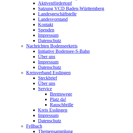
Aktivenfördertopf
Satzung VCD Baden-Württemberg
Landesgeschäftstelle
Landesvorstand
Kontakt
Spenden
Impressum
Datenschutz
Nachrichten Bodenseekreis
Initiative Bodensee-S-Bahn
Über uns
Impressum
Datenschutz
Kreisverband Esslingen
Steckbrief
Über uns
Service
Bremswege
Platz da!
Rauschbrille
Kreis Esslingen
Impressum
Datenschutz
Fellbach
Themensammlung