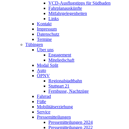
VCD-Ausflugstipps für Südbaden
Fahrplanauskünfte
Mitfahrgelegenheiten
Links
Kontakt
Impressum
Datenschutz
Termine
Tübingen
Über uns
Engagement
Mitgliedschaft
Modal Split
Auto
ÖPNV
Regionalstadtbahn
Stuttgart 21
Fernbusse, Nachtzüge
Fahrrad
Füße
Mobilitätserziehung
Service
Pressemitteilungen
Pressemitteilungen 2024
Pressemitteilungen 2022