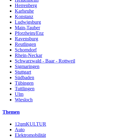
Herrenberg
Karlsruhe
Konstanz
Ludwigsburg
Main-Tauber
Pforzheim/Enz
Ravensburg
Reutlingen
Schorndorf
Rhein-Neckar
Schwarzwald - Baar - Rottweil
Sigmaringen
Stuttgart
Südbaden
Tübingen
Tuttlingen
Ulm
Wiesloch
Themen
12qmKULTUR
Auto
Elektromobilität