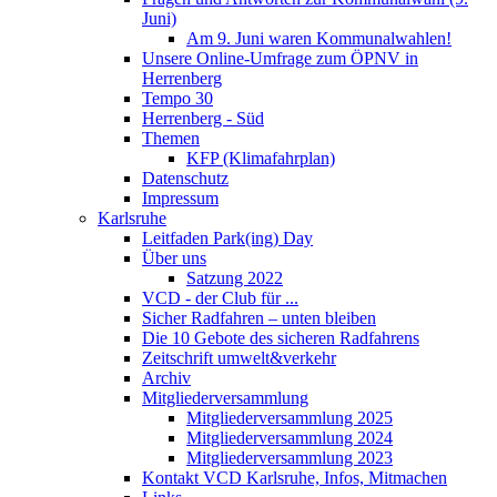
Juni)
Am 9. Juni waren Kommunalwahlen!
Unsere Online-Umfrage zum ÖPNV in
Herrenberg
Tempo 30
Herrenberg - Süd
Themen
KFP (Klimafahrplan)
Datenschutz
Impressum
Karlsruhe
Leitfaden Park(ing) Day
Über uns
Satzung 2022
VCD - der Club für ...
Sicher Radfahren – unten bleiben
Die 10 Gebote des sicheren Radfahrens
Zeitschrift umwelt&verkehr
Archiv
Mitgliederversammlung
Mitgliederversammlung 2025
Mitgliederversammlung 2024
Mitgliederversammlung 2023
Kontakt VCD Karlsruhe, Infos, Mitmachen