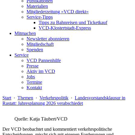
Publikationen
Materialien
Mitgliederzeitung »VCD direkt«
Service-Tipps
Tipps zu Bahnreisen und Ticketkauf
VCD-Klostertstadt-Express
Mitmachen
Newsletter abonnieren
Mitgliedschaft
Spenden
Service
VCD Pannenhilfe
Presse
Aktiv im VCD
Jobs
Termine
Kontakt
Start
·
Themen
·
Verkehrspolitik
·
Landesvorstandsklausur in
Rastatt: Jahresplanung 2026 verabschiedet
Quelle: Katja Täubert/VCD
Der VCD beobachtet und kommentiert verkehrspolitische
Entscheidungen, mischt sich mit eigenen Forderungen und