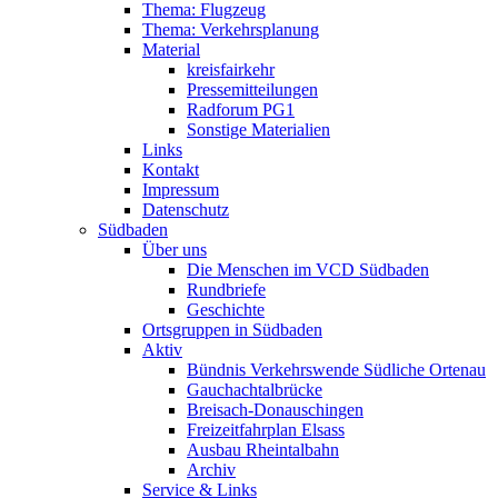
Thema: Flugzeug
Thema: Verkehrsplanung
Material
kreisfairkehr
Pressemitteilungen
Radforum PG1
Sonstige Materialien
Links
Kontakt
Impressum
Datenschutz
Südbaden
Über uns
Die Menschen im VCD Südbaden
Rundbriefe
Geschichte
Ortsgruppen in Südbaden
Aktiv
Bündnis Verkehrswende Südliche Ortenau
Gauchachtalbrücke
Breisach-Donauschingen
Freizeitfahrplan Elsass
Ausbau Rheintalbahn
Archiv
Service & Links