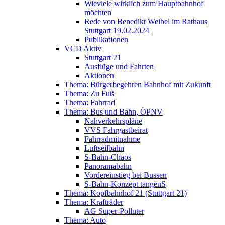
Wieviele wirklich zum Hauptbahnhof
möchten
Rede von Benedikt Weibel im Rathaus
Stuttgart 19.02.2024
Publikationen
VCD Aktiv
Stuttgart 21
Ausflüge und Fahrten
Aktionen
Thema: Bürgerbegehren Bahnhof mit Zukunft
Thema: Zu Fuß
Thema: Fahrrad
Thema: Bus und Bahn, ÖPNV
Nahverkehrspläne
VVS Fahrgastbeirat
Fahrradmitnahme
Luftseilbahn
S-Bahn-Chaos
Panoramabahn
Vordereinstieg bei Bussen
S-Bahn-Konzept tangenS
Thema: Kopfbahnhof 21 (Stuttgart 21)
Thema: Krafträder
AG Super-Polluter
Thema: Auto