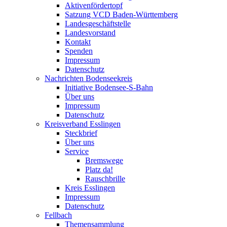
Aktivenfördertopf
Satzung VCD Baden-Württemberg
Landesgeschäftstelle
Landesvorstand
Kontakt
Spenden
Impressum
Datenschutz
Nachrichten Bodenseekreis
Initiative Bodensee-S-Bahn
Über uns
Impressum
Datenschutz
Kreisverband Esslingen
Steckbrief
Über uns
Service
Bremswege
Platz da!
Rauschbrille
Kreis Esslingen
Impressum
Datenschutz
Fellbach
Themensammlung