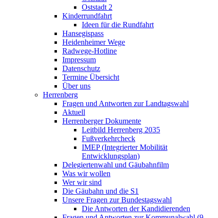
Oststadt 2
Kinderrundfahrt
Ideen für die Rundfahrt
Hansegispass
Heidenheimer Wege
Radwege-Hotline
Impressum
Datenschutz
Termine Übersicht
Über uns
Herrenberg
Fragen und Antworten zur Landtagswahl
Aktuell
Herrenberger Dokumente
Leitbild Herrenberg 2035
Fußverkehrcheck
IMEP (Integrierter Mobilität
Entwicklungsplan)
Delegiertenwahl und Gäubahnfilm
Was wir wollen
Wer wir sind
Die Gäubahn und die S1
Unsere Fragen zur Bundestagswahl
Die Antworten der Kandidierenden
Fragen und Antworten zur Kommunalwahl (9.