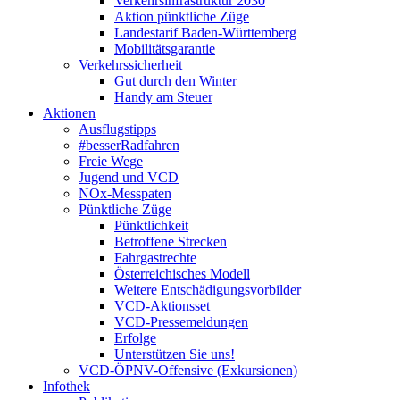
Verkehrsinfrastruktur 2030
Aktion pünktliche Züge
Landestarif Baden-Württemberg
Mobilitätsgarantie
Verkehrssicherheit
Gut durch den Winter
Handy am Steuer
Aktionen
Ausflugstipps
#besserRadfahren
Freie Wege
Jugend und VCD
NOx-Messpaten
Pünktliche Züge
Pünktlichkeit
Betroffene Strecken
Fahrgastrechte
Österreichisches Modell
Weitere Entschädigungsvorbilder
VCD-Aktionsset
VCD-Pressemeldungen
Erfolge
Unterstützen Sie uns!
VCD-ÖPNV-Offensive (Exkursionen)
Infothek