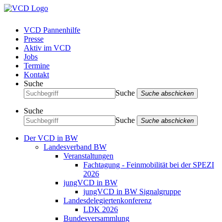
VCD Pannenhilfe
Presse
Aktiv im VCD
Jobs
Termine
Kontakt
Suche
Suche
Suche abschicken
Suche
Suche
Suche abschicken
Der VCD in BW
Landesverband BW
Veranstaltungen
Fachtagung - Feinmobilität bei der SPEZI
2026
jungVCD in BW
jungVCD in BW Signalgruppe
Landesdelegiertenkonferenz
LDK 2026
Bundesversammlung