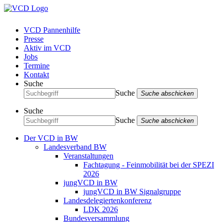
VCD Pannenhilfe
Presse
Aktiv im VCD
Jobs
Termine
Kontakt
Suche
Suche
Suche abschicken
Suche
Suche
Suche abschicken
Der VCD in BW
Landesverband BW
Veranstaltungen
Fachtagung - Feinmobilität bei der SPEZI
2026
jungVCD in BW
jungVCD in BW Signalgruppe
Landesdelegiertenkonferenz
LDK 2026
Bundesversammlung