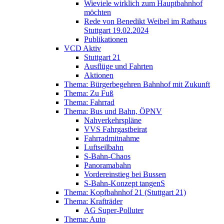
Wieviele wirklich zum Hauptbahnhof
möchten
Rede von Benedikt Weibel im Rathaus
Stuttgart 19.02.2024
Publikationen
VCD Aktiv
Stuttgart 21
Ausflüge und Fahrten
Aktionen
Thema: Bürgerbegehren Bahnhof mit Zukunft
Thema: Zu Fuß
Thema: Fahrrad
Thema: Bus und Bahn, ÖPNV
Nahverkehrspläne
VVS Fahrgastbeirat
Fahrradmitnahme
Luftseilbahn
S-Bahn-Chaos
Panoramabahn
Vordereinstieg bei Bussen
S-Bahn-Konzept tangenS
Thema: Kopfbahnhof 21 (Stuttgart 21)
Thema: Krafträder
AG Super-Polluter
Thema: Auto