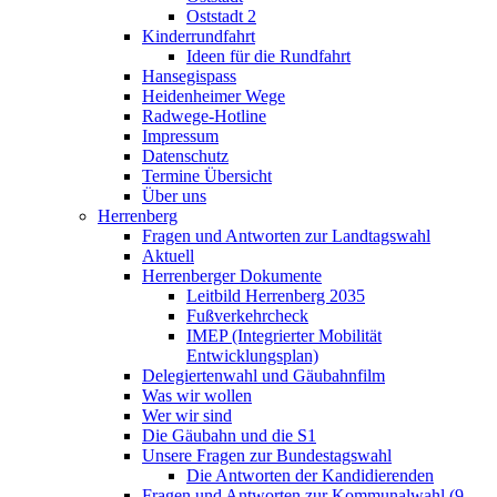
Oststadt 2
Kinderrundfahrt
Ideen für die Rundfahrt
Hansegispass
Heidenheimer Wege
Radwege-Hotline
Impressum
Datenschutz
Termine Übersicht
Über uns
Herrenberg
Fragen und Antworten zur Landtagswahl
Aktuell
Herrenberger Dokumente
Leitbild Herrenberg 2035
Fußverkehrcheck
IMEP (Integrierter Mobilität
Entwicklungsplan)
Delegiertenwahl und Gäubahnfilm
Was wir wollen
Wer wir sind
Die Gäubahn und die S1
Unsere Fragen zur Bundestagswahl
Die Antworten der Kandidierenden
Fragen und Antworten zur Kommunalwahl (9.