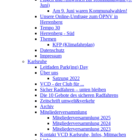
Juni)
Am 9. Juni waren Kommunalwahlen!
Unsere Online-Umfrage zum ÖPNV in
Herrenberg
Tempo 30
Herrenberg - Süd
Themen
KFP (Klimafahrplan)
Datenschutz
Impressum
Karlsruhe
Leitfaden Park(ing) Day
Über uns
Satzung 2022
VCD - der Club für ...
Sicher Radfahren – unten bleiben
Die 10 Gebote des sicheren Radfahrens
Zeitschrift umwelt&verkehr
Archiv
Mitgliederversammlung
Mitgliederversammlung 2025
Mitgliederversammlung 2024
Mitgliederversammlung 2023
Kontakt VCD Karlsruhe, Infos, Mitmachen