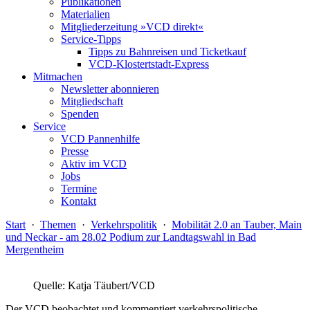
Publikationen
Materialien
Mitgliederzeitung »VCD direkt«
Service-Tipps
Tipps zu Bahnreisen und Ticketkauf
VCD-Klostertstadt-Express
Mitmachen
Newsletter abonnieren
Mitgliedschaft
Spenden
Service
VCD Pannenhilfe
Presse
Aktiv im VCD
Jobs
Termine
Kontakt
Start
·
Themen
·
Verkehrspolitik
·
Mobilität 2.0 an Tauber, Main
und Neckar - am 28.02 Podium zur Landtagswahl in Bad
Mergentheim
Quelle: Katja Täubert/VCD
Der VCD beobachtet und kommentiert verkehrspolitische