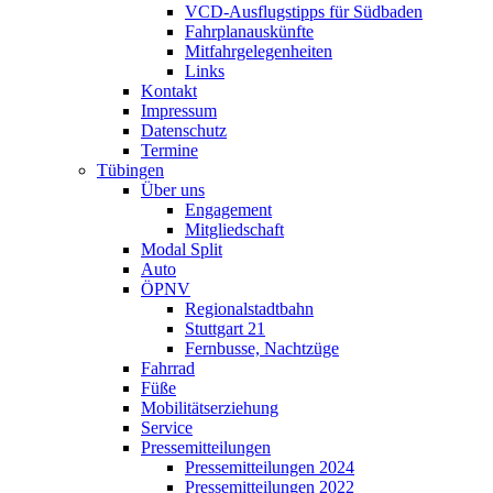
VCD-Ausflugstipps für Südbaden
Fahrplanauskünfte
Mitfahrgelegenheiten
Links
Kontakt
Impressum
Datenschutz
Termine
Tübingen
Über uns
Engagement
Mitgliedschaft
Modal Split
Auto
ÖPNV
Regionalstadtbahn
Stuttgart 21
Fernbusse, Nachtzüge
Fahrrad
Füße
Mobilitätserziehung
Service
Pressemitteilungen
Pressemitteilungen 2024
Pressemitteilungen 2022