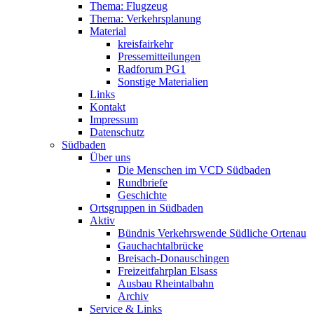
Thema: Flugzeug
Thema: Verkehrsplanung
Material
kreisfairkehr
Pressemitteilungen
Radforum PG1
Sonstige Materialien
Links
Kontakt
Impressum
Datenschutz
Südbaden
Über uns
Die Menschen im VCD Südbaden
Rundbriefe
Geschichte
Ortsgruppen in Südbaden
Aktiv
Bündnis Verkehrswende Südliche Ortenau
Gauchachtalbrücke
Breisach-Donauschingen
Freizeitfahrplan Elsass
Ausbau Rheintalbahn
Archiv
Service & Links