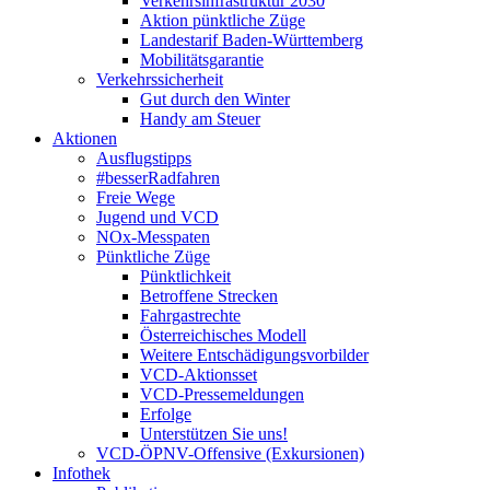
Verkehrsinfrastruktur 2030
Aktion pünktliche Züge
Landestarif Baden-Württemberg
Mobilitätsgarantie
Verkehrssicherheit
Gut durch den Winter
Handy am Steuer
Aktionen
Ausflugstipps
#besserRadfahren
Freie Wege
Jugend und VCD
NOx-Messpaten
Pünktliche Züge
Pünktlichkeit
Betroffene Strecken
Fahrgastrechte
Österreichisches Modell
Weitere Entschädigungsvorbilder
VCD-Aktionsset
VCD-Pressemeldungen
Erfolge
Unterstützen Sie uns!
VCD-ÖPNV-Offensive (Exkursionen)
Infothek