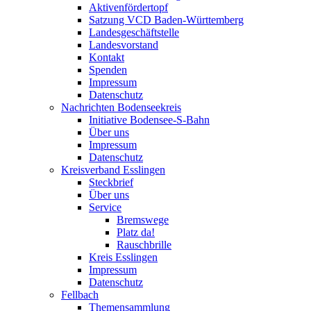
Aktivenfördertopf
Satzung VCD Baden-Württemberg
Landesgeschäftstelle
Landesvorstand
Kontakt
Spenden
Impressum
Datenschutz
Nachrichten Bodenseekreis
Initiative Bodensee-S-Bahn
Über uns
Impressum
Datenschutz
Kreisverband Esslingen
Steckbrief
Über uns
Service
Bremswege
Platz da!
Rauschbrille
Kreis Esslingen
Impressum
Datenschutz
Fellbach
Themensammlung