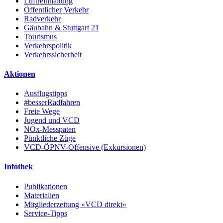
Luftreinhaltung
Öffentlicher Verkehr
Radverkehr
Gäubahn & Stuttgart 21
Tourismus
Verkehrspolitik
Verkehrssicherheit
Aktionen
Ausflugstipps
#besserRadfahren
Freie Wege
Jugend und VCD
NOx-Messpaten
Pünktliche Züge
VCD-ÖPNV-Offensive (Exkursionen)
Infothek
Publikationen
Materialien
Mitgliederzeitung »VCD direkt«
Service-Tipps