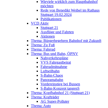
Wieviele wirklich zum Hauptbahnhof
möchten
Rede von Benedikt Weibel im Rathaus
Stuttgart 19.02.2024
Publikationen
VCD Aktiv
Stuttgart 21
Ausflüge und Fahrten
Aktionen
Thema: Bürgerbegehren Bahnhof mit Zukunft
Thema: Zu Fuß
Thema: Fahrrad
Thema: Bus und Bahn, ÖPNV
Nahverkehrspläne
VVS Fahrgastbeirat
Fahrradmitnahme
Luftseilbahn
S-Bahn-Chaos
Panoramabahn
Vordereinstieg bei Bussen
S-Bahn-Konzept tangenS
Thema: Kopfbahnhof 21 (Stuttgart 21)
Thema: Krafträder
AG Super-Polluter
Thema: Auto