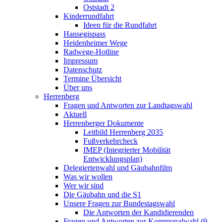
Oststadt 2
Kinderrundfahrt
Ideen für die Rundfahrt
Hansegispass
Heidenheimer Wege
Radwege-Hotline
Impressum
Datenschutz
Termine Übersicht
Über uns
Herrenberg
Fragen und Antworten zur Landtagswahl
Aktuell
Herrenberger Dokumente
Leitbild Herrenberg 2035
Fußverkehrcheck
IMEP (Integrierter Mobilität
Entwicklungsplan)
Delegiertenwahl und Gäubahnfilm
Was wir wollen
Wer wir sind
Die Gäubahn und die S1
Unsere Fragen zur Bundestagswahl
Die Antworten der Kandidierenden
Fragen und Antworten zur Kommunalwahl (9.