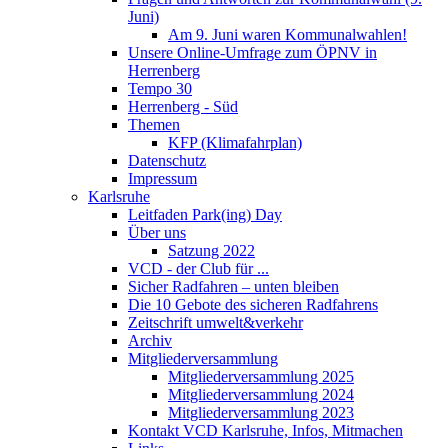
Juni)
Am 9. Juni waren Kommunalwahlen!
Unsere Online-Umfrage zum ÖPNV in
Herrenberg
Tempo 30
Herrenberg - Süd
Themen
KFP (Klimafahrplan)
Datenschutz
Impressum
Karlsruhe
Leitfaden Park(ing) Day
Über uns
Satzung 2022
VCD - der Club für ...
Sicher Radfahren – unten bleiben
Die 10 Gebote des sicheren Radfahrens
Zeitschrift umwelt&verkehr
Archiv
Mitgliederversammlung
Mitgliederversammlung 2025
Mitgliederversammlung 2024
Mitgliederversammlung 2023
Kontakt VCD Karlsruhe, Infos, Mitmachen