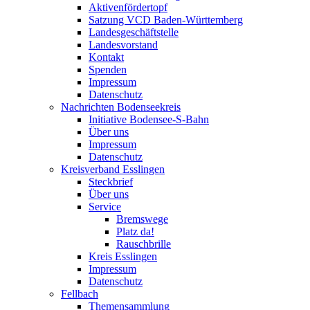
Aktivenfördertopf
Satzung VCD Baden-Württemberg
Landesgeschäftstelle
Landesvorstand
Kontakt
Spenden
Impressum
Datenschutz
Nachrichten Bodenseekreis
Initiative Bodensee-S-Bahn
Über uns
Impressum
Datenschutz
Kreisverband Esslingen
Steckbrief
Über uns
Service
Bremswege
Platz da!
Rauschbrille
Kreis Esslingen
Impressum
Datenschutz
Fellbach
Themensammlung