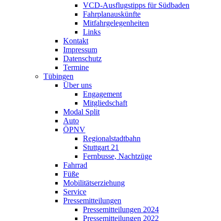
VCD-Ausflugstipps für Südbaden
Fahrplanauskünfte
Mitfahrgelegenheiten
Links
Kontakt
Impressum
Datenschutz
Termine
Tübingen
Über uns
Engagement
Mitgliedschaft
Modal Split
Auto
ÖPNV
Regionalstadtbahn
Stuttgart 21
Fernbusse, Nachtzüge
Fahrrad
Füße
Mobilitätserziehung
Service
Pressemitteilungen
Pressemitteilungen 2024
Pressemitteilungen 2022