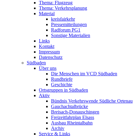
Thema: Flugzeug
Thema: Verkehrsplanung
Material
kreisfairkehr
Pressemitteilungen
Radforum PG1
Sonstige Materialien
Links
Kontakt
Impressum
Datenschutz
Südbaden
Über uns
Die Menschen im VCD Südbaden
Rundbriefe
Geschichte
Ortsgruppen in Südbaden
Aktiv
Bündnis Verkehrswende Südliche Ortenau
Gauchachtalbrücke
Breisach-Donauschingen
Freizeitfahrplan Elsass
Ausbau Rheintalbahn
Archiv
Service & Links