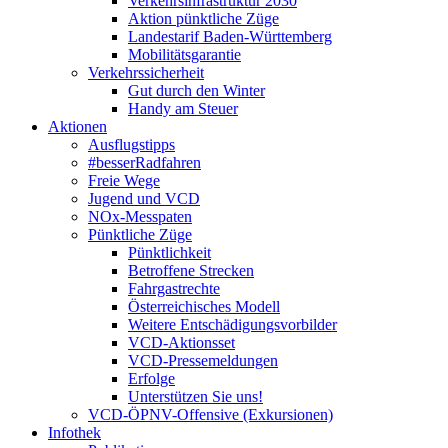
Verkehrsinfrastruktur 2030
Aktion pünktliche Züge
Landestarif Baden-Württemberg
Mobilitätsgarantie
Verkehrssicherheit
Gut durch den Winter
Handy am Steuer
Aktionen
Ausflugstipps
#besserRadfahren
Freie Wege
Jugend und VCD
NOx-Messpaten
Pünktliche Züge
Pünktlichkeit
Betroffene Strecken
Fahrgastrechte
Österreichisches Modell
Weitere Entschädigungsvorbilder
VCD-Aktionsset
VCD-Pressemeldungen
Erfolge
Unterstützen Sie uns!
VCD-ÖPNV-Offensive (Exkursionen)
Infothek