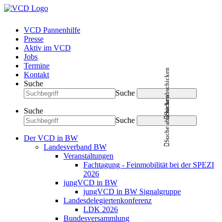
VCD Pannenhilfe
Presse
Aktiv im VCD
Jobs
Termine
Suche abschicken
Kontakt
Suche
Suche
Suche abschicken
Suche
Suche
Der VCD in BW
Landesverband BW
Veranstaltungen
Fachtagung - Feinmobilität bei der SPEZI
2026
jungVCD in BW
jungVCD in BW Signalgruppe
Landesdelegiertenkonferenz
LDK 2026
Bundesversammlung