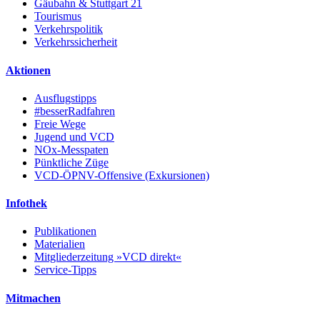
Gäubahn & Stuttgart 21
Tourismus
Verkehrspolitik
Verkehrssicherheit
Aktionen
Ausflugstipps
#besserRadfahren
Freie Wege
Jugend und VCD
NOx-Messpaten
Pünktliche Züge
VCD-ÖPNV-Offensive (Exkursionen)
Infothek
Publikationen
Materialien
Mitgliederzeitung »VCD direkt«
Service-Tipps
Mitmachen