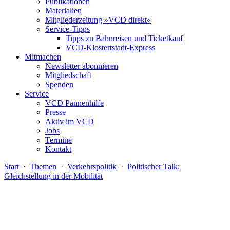
Publikationen
Materialien
Mitgliederzeitung »VCD direkt«
Service-Tipps
Tipps zu Bahnreisen und Ticketkauf
VCD-Klostertstadt-Express
Mitmachen
Newsletter abonnieren
Mitgliedschaft
Spenden
Service
VCD Pannenhilfe
Presse
Aktiv im VCD
Jobs
Termine
Kontakt
Start
·
Themen
·
Verkehrspolitik
·
Politischer Talk:
Gleichstellung in der Mobilität