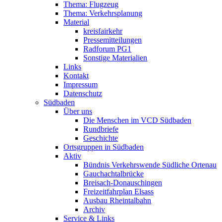
Thema: Flugzeug
Thema: Verkehrsplanung
Material
kreisfairkehr
Pressemitteilungen
Radforum PG1
Sonstige Materialien
Links
Kontakt
Impressum
Datenschutz
Südbaden
Über uns
Die Menschen im VCD Südbaden
Rundbriefe
Geschichte
Ortsgruppen in Südbaden
Aktiv
Bündnis Verkehrswende Südliche Ortenau
Gauchachtalbrücke
Breisach-Donauschingen
Freizeitfahrplan Elsass
Ausbau Rheintalbahn
Archiv
Service & Links