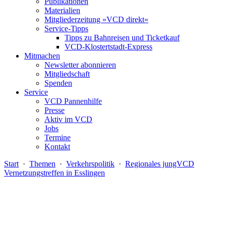
Publikationen
Materialien
Mitgliederzeitung »VCD direkt«
Service-Tipps
Tipps zu Bahnreisen und Ticketkauf
VCD-Klostertstadt-Express
Mitmachen
Newsletter abonnieren
Mitgliedschaft
Spenden
Service
VCD Pannenhilfe
Presse
Aktiv im VCD
Jobs
Termine
Kontakt
Start
·
Themen
·
Verkehrspolitik
·
Regionales jungVCD
Vernetzungstreffen in Esslingen