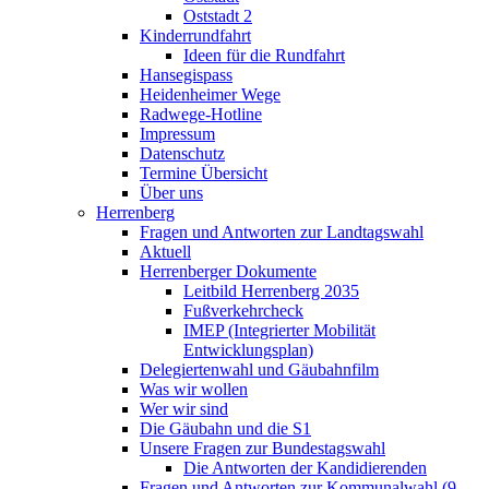
Oststadt 2
Kinderrundfahrt
Ideen für die Rundfahrt
Hansegispass
Heidenheimer Wege
Radwege-Hotline
Impressum
Datenschutz
Termine Übersicht
Über uns
Herrenberg
Fragen und Antworten zur Landtagswahl
Aktuell
Herrenberger Dokumente
Leitbild Herrenberg 2035
Fußverkehrcheck
IMEP (Integrierter Mobilität
Entwicklungsplan)
Delegiertenwahl und Gäubahnfilm
Was wir wollen
Wer wir sind
Die Gäubahn und die S1
Unsere Fragen zur Bundestagswahl
Die Antworten der Kandidierenden
Fragen und Antworten zur Kommunalwahl (9.