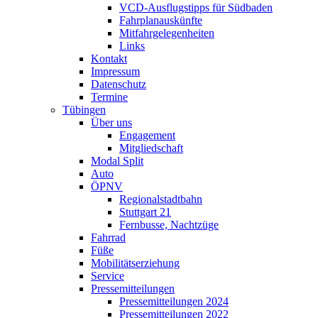
VCD-Ausflugstipps für Südbaden
Fahrplanauskünfte
Mitfahrgelegenheiten
Links
Kontakt
Impressum
Datenschutz
Termine
Tübingen
Über uns
Engagement
Mitgliedschaft
Modal Split
Auto
ÖPNV
Regionalstadtbahn
Stuttgart 21
Fernbusse, Nachtzüge
Fahrrad
Füße
Mobilitätserziehung
Service
Pressemitteilungen
Pressemitteilungen 2024
Pressemitteilungen 2022