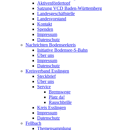
Aktivenfördertopf
Satzung VCD Baden-Württemberg
Landesgeschäftstelle
Landesvorstand
Kontakt
Spenden
Impressum
Datenschutz
Nachrichten Bodenseekreis
Initiative Bodensee-S-Bahn
Über uns
Impressum
Datenschutz
Kreisverband Esslingen
Steckbrief
Über uns
Service
Bremswege
Platz da!
Rauschbrille
Kreis Esslingen
Impressum
Datenschutz
Fellbach
Themensammlung