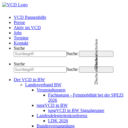
VCD Pannenhilfe
Presse
Aktiv im VCD
Jobs
Termine
Suche abschicken
Kontakt
Suche
Suche
Suche abschicken
Suche
Suche
Der VCD in BW
Landesverband BW
Veranstaltungen
Fachtagung - Feinmobilität bei der SPEZI
2026
jungVCD in BW
jungVCD in BW Signalgruppe
Landesdelegiertenkonferenz
LDK 2026
Bundesversammlung