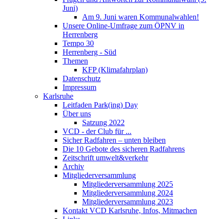
Juni)
Am 9. Juni waren Kommunalwahlen!
Unsere Online-Umfrage zum ÖPNV in
Herrenberg
Tempo 30
Herrenberg - Süd
Themen
KFP (Klimafahrplan)
Datenschutz
Impressum
Karlsruhe
Leitfaden Park(ing) Day
Über uns
Satzung 2022
VCD - der Club für ...
Sicher Radfahren – unten bleiben
Die 10 Gebote des sicheren Radfahrens
Zeitschrift umwelt&verkehr
Archiv
Mitgliederversammlung
Mitgliederversammlung 2025
Mitgliederversammlung 2024
Mitgliederversammlung 2023
Kontakt VCD Karlsruhe, Infos, Mitmachen