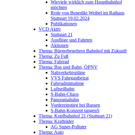
Wieviele wirklich zum Hauptbahnhof
möchten
Rede von Benedikt Weibel im Rathaus
Stuttgart 19.02.2024
Publikationen
VCD Aktiv
Stuttgart 21
Ausflüge und Fahrten
Aktionen
Thema: Bürgerbegehren Bahnhof mit Zukunft
Thema: Zu Fuß
Thema: Fahrrad
Thema: Bus und Bahn, ÖPNV
Nahverkehrspläne
VVS Fahrgastbeirat
Fahrradmitnahme
Luftseilbahn
S-Bahn-Chaos
Panoramabahn
Vordereinstieg bei Bussen
S-Bahn-Konzept tangenS
Thema: Kopfbahnhof 21 (Stuttgart 21)
Thema: Krafträder
AG Super-Polluter
Thema: Auto