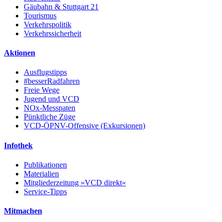
Gäubahn & Stuttgart 21
Tourismus
Verkehrspolitik
Verkehrssicherheit
Aktionen
Ausflugstipps
#besserRadfahren
Freie Wege
Jugend und VCD
NOx-Messpaten
Pünktliche Züge
VCD-ÖPNV-Offensive (Exkursionen)
Infothek
Publikationen
Materialien
Mitgliederzeitung »VCD direkt«
Service-Tipps
Mitmachen