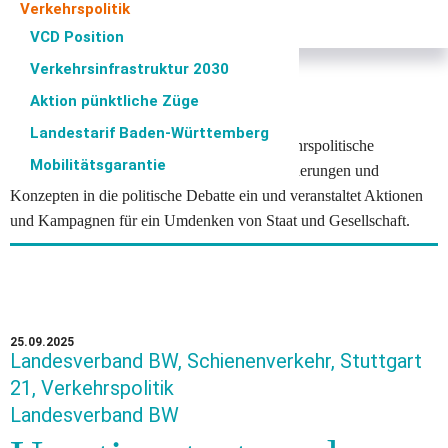
u
Verkehrspolitik
b
Verkehrssicherheit
e
VCD Position
rt
/
Verkehrsinfrastruktur 2030
V
C
Aktion pünktliche Züge
D
Landestarif Baden-Württemberg
Der VCD beobachtet und kommentiert verkehrspolitische
Mobilitätsgarantie
Entscheidungen, mischt sich mit eigenen Forderungen und
Konzepten in die politische Debatte ein und veranstaltet Aktionen
und Kampagnen für ein Umdenken von Staat und Gesellschaft.
25.09.2025
Landesverband BW, Schienenverkehr, Stuttgart
21, Verkehrspolitik
Landesverband BW