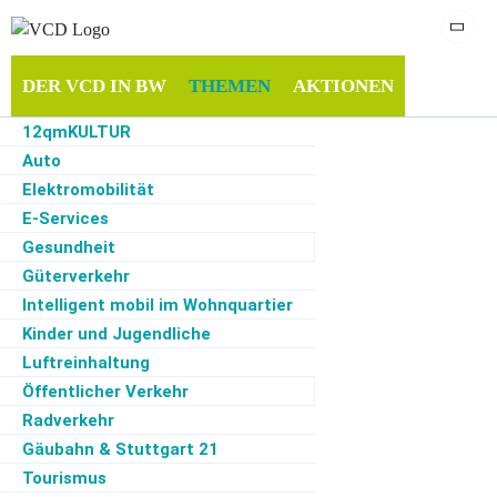
DER VCD IN BW
THEMEN
AKTIONEN
12qmKULTUR
INFOTHEK
MITMACHEN
SERVICE
Auto
Elektromobilität
E-Services
Gesundheit
Start
·
Themen
·
Verkehrspolitik
·
Umstiegstest an der zukünftigen Gäubahn-
Endstation Stuttgart-Vaihingen
Güterverkehr
Intelligent mobil im Wohnquartier
Q
u
Kinder und Jugendliche
el
le
Luftreinhaltung
:
Öffentlicher Verkehr
K
a
Radverkehr
tj
a
Gäubahn & Stuttgart 21
T
Tourismus
ä