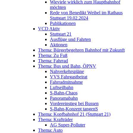
Wieviele wirklich zum Hauptbahnhof
möchten
Rede von Benedikt Weibel im Rathaus
Stuttgart 19.02.2024
Publikationen
VCD Aktiv
Stuttgart 21
Ausflüge und Fahrten
Aktionen
Thema: Bürgerbegehren Bahnhof mit Zukunft
Thema: Zu Fuß
Thema: Fahrrad
Thema: Bus und Bahn, ÖPNV
Nahverkehrspläne
VVS Fahrgastbeirat
Fahrradmitnahme
Luftseilbahn
S-Bahn-Chaos
Panoramabahn
Vordereinstieg bei Bussen
S-Bahn-Konzept tangenS
Thema: Kopfbahnhof 21 (Stuttgart 21)
Thema: Krafträder
AG Super-Polluter
Thema: Auto