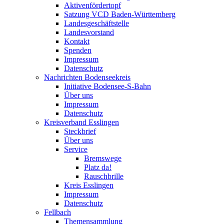
Aktivenfördertopf
Satzung VCD Baden-Württemberg
Landesgeschäftstelle
Landesvorstand
Kontakt
Spenden
Impressum
Datenschutz
Nachrichten Bodenseekreis
Initiative Bodensee-S-Bahn
Über uns
Impressum
Datenschutz
Kreisverband Esslingen
Steckbrief
Über uns
Service
Bremswege
Platz da!
Rauschbrille
Kreis Esslingen
Impressum
Datenschutz
Fellbach
Themensammlung