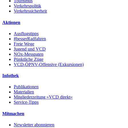
Tourismus
Verkehrspolitik
Verkehrssicherheit
Aktionen
Ausflugstipps
#besserRadfahren
Freie Wege
Jugend und VCD
NOx-Messpaten
Pünktliche Züge
VCD-ÖPNV-Offensive (Exkursionen)
Infothek
Publikationen
Materialien
Mitgliederzeitung »VCD direkt«
Service-Tipps
Mitmachen
Newsletter abonnieren