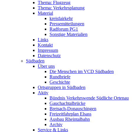
Thema: Flugzeug
Thema: Verkehrsplanung
Material
kreisfairkehr
Pressemitteilungen
Radforum PG1
Sonstige Materialien
Links
Kontakt
Impressum
Datenschutz
Südbaden
Über uns
Die Menschen im VCD Südbaden
Rundbriefe
Geschichte
Ortsgruppen in Südbaden
Aktiv
Bündnis Verkehrswende Südliche Ortenau
Gauchachtalbrücke
Breisach-Donauschingen
Freizeitfahrplan Elsass
Ausbau Rheintalbahn
Archiv
Service & Links