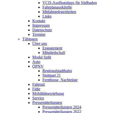
VCD-Ausflugstipps für Südbaden
Fahrplanauskünfte
Mitfahrgelegenheiten
Links
Kontakt
Impressum
Datenschutz
Termine
Tübingen
Über uns
Engagement
Mitgliedschaft
Modal Split
Auto
ÖPNV
Regionalstadtbahn
Stuttgart 21
Fernbusse, Nachtzüge
Fahrrad
Füße
Mobilitätserziehung
Service
Pressemitteilungen
Pressemitteilungen 2024
Pressemitteilungen 2022