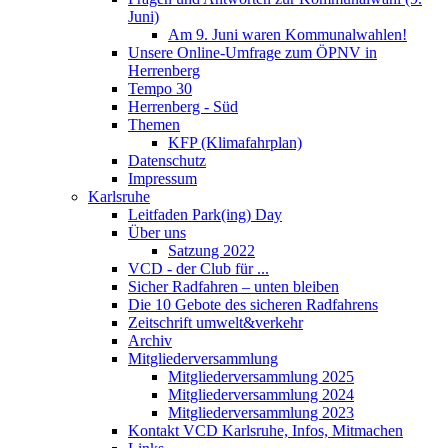
Juni)
Am 9. Juni waren Kommunalwahlen!
Unsere Online-Umfrage zum ÖPNV in
Herrenberg
Tempo 30
Herrenberg - Süd
Themen
KFP (Klimafahrplan)
Datenschutz
Impressum
Karlsruhe
Leitfaden Park(ing) Day
Über uns
Satzung 2022
VCD - der Club für ...
Sicher Radfahren – unten bleiben
Die 10 Gebote des sicheren Radfahrens
Zeitschrift umwelt&verkehr
Archiv
Mitgliederversammlung
Mitgliederversammlung 2025
Mitgliederversammlung 2024
Mitgliederversammlung 2023
Kontakt VCD Karlsruhe, Infos, Mitmachen