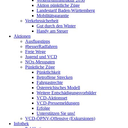
Verkehrsinfrastruktur 2030
Aktion pünktliche Züge
Landestarif Baden-Württemberg
Mobilitätsgarantie
Verkehrssicherheit
Gut durch den Winter
Handy am Steuer
Aktionen
Ausflugstipps
#besserRadfahren
Freie Wege
Jugend und VCD
NOx-Messpaten
Pünktliche Züge
Pünktlichkeit
Betroffene Strecken
Fahrgastrechte
Österreichisches Modell
Weitere Entschädigungsvorbilder
VCD-Aktionsset
VCD-Pressemeldungen
Erfolge
Unterstützen Sie uns!
VCD-ÖPNV-Offensive (Exkursionen)
Infothek