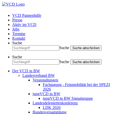
VCD Pannenhilfe
Presse
Aktiv im VCD
Jobs
Termine
Kontakt
Suche
Suche
Suche abschicken
Suche
Suche
Suche abschicken
Der VCD in BW
Landesverband BW
Veranstaltungen
Fachtagung - Feinmobilität bei der SPEZI
2026
jungVCD in BW
jungVCD in BW Signalgruppe
Landesdelegiertenkonferenz
LDK 2026
Bundesversammlung