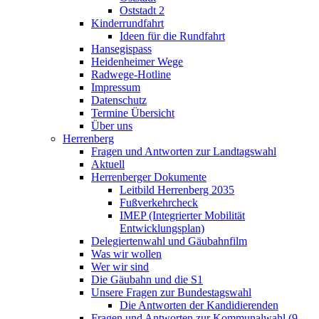
Oststadt 2
Kinderrundfahrt
Ideen für die Rundfahrt
Hansegispass
Heidenheimer Wege
Radwege-Hotline
Impressum
Datenschutz
Termine Übersicht
Über uns
Herrenberg
Fragen und Antworten zur Landtagswahl
Aktuell
Herrenberger Dokumente
Leitbild Herrenberg 2035
Fußverkehrcheck
IMEP (Integrierter Mobilität
Entwicklungsplan)
Delegiertenwahl und Gäubahnfilm
Was wir wollen
Wer wir sind
Die Gäubahn und die S1
Unsere Fragen zur Bundestagswahl
Die Antworten der Kandidierenden
Fragen und Antworten zur Kommunalwahl (9.