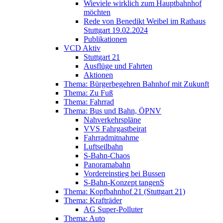
Wieviele wirklich zum Hauptbahnhof
möchten
Rede von Benedikt Weibel im Rathaus
Stuttgart 19.02.2024
Publikationen
VCD Aktiv
Stuttgart 21
Ausflüge und Fahrten
Aktionen
Thema: Bürgerbegehren Bahnhof mit Zukunft
Thema: Zu Fuß
Thema: Fahrrad
Thema: Bus und Bahn, ÖPNV
Nahverkehrspläne
VVS Fahrgastbeirat
Fahrradmitnahme
Luftseilbahn
S-Bahn-Chaos
Panoramabahn
Vordereinstieg bei Bussen
S-Bahn-Konzept tangenS
Thema: Kopfbahnhof 21 (Stuttgart 21)
Thema: Krafträder
AG Super-Polluter
Thema: Auto