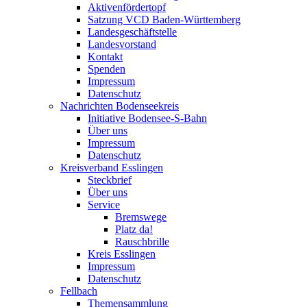
Aktivenfördertopf
Satzung VCD Baden-Württemberg
Landesgeschäftstelle
Landesvorstand
Kontakt
Spenden
Impressum
Datenschutz
Nachrichten Bodenseekreis
Initiative Bodensee-S-Bahn
Über uns
Impressum
Datenschutz
Kreisverband Esslingen
Steckbrief
Über uns
Service
Bremswege
Platz da!
Rauschbrille
Kreis Esslingen
Impressum
Datenschutz
Fellbach
Themensammlung