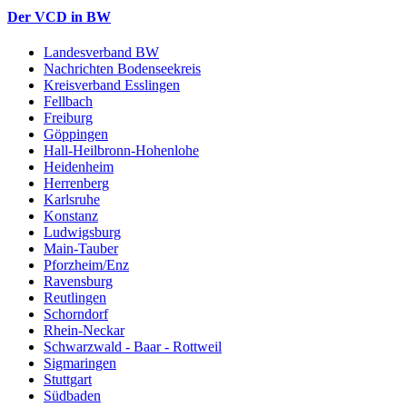
Der VCD in BW
Landesverband BW
Nachrichten Bodenseekreis
Kreisverband Esslingen
Fellbach
Freiburg
Göppingen
Hall-Heilbronn-Hohenlohe
Heidenheim
Herrenberg
Karlsruhe
Konstanz
Ludwigsburg
Main-Tauber
Pforzheim/Enz
Ravensburg
Reutlingen
Schorndorf
Rhein-Neckar
Schwarzwald - Baar - Rottweil
Sigmaringen
Stuttgart
Südbaden