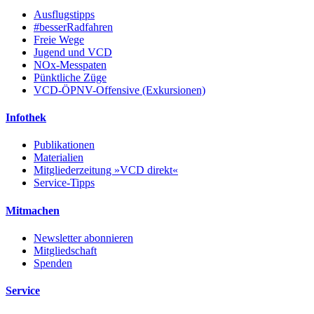
Ausflugstipps
#besserRadfahren
Freie Wege
Jugend und VCD
NOx-Messpaten
Pünktliche Züge
VCD-ÖPNV-Offensive (Exkursionen)
Infothek
Publikationen
Materialien
Mitgliederzeitung »VCD direkt«
Service-Tipps
Mitmachen
Newsletter abonnieren
Mitgliedschaft
Spenden
Service