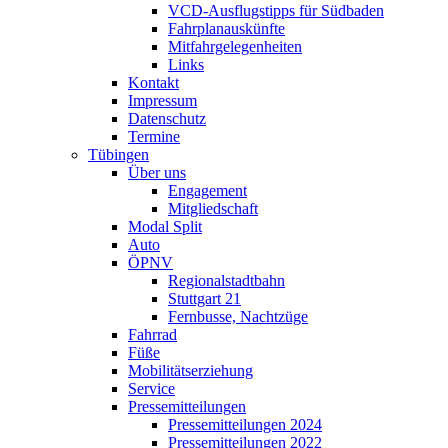
VCD-Ausflugstipps für Südbaden
Fahrplanauskünfte
Mitfahrgelegenheiten
Links
Kontakt
Impressum
Datenschutz
Termine
Tübingen
Über uns
Engagement
Mitgliedschaft
Modal Split
Auto
ÖPNV
Regionalstadtbahn
Stuttgart 21
Fernbusse, Nachtzüge
Fahrrad
Füße
Mobilitätserziehung
Service
Pressemitteilungen
Pressemitteilungen 2024
Pressemitteilungen 2022