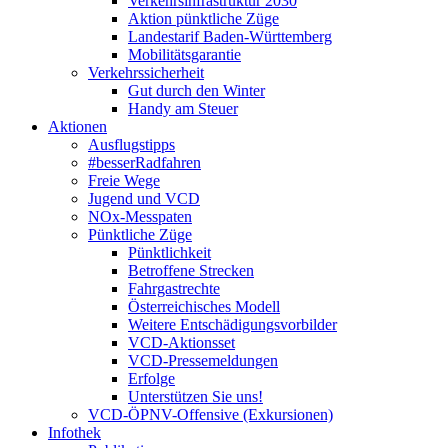
Verkehrsinfrastruktur 2030
Aktion pünktliche Züge
Landestarif Baden-Württemberg
Mobilitätsgarantie
Verkehrssicherheit
Gut durch den Winter
Handy am Steuer
Aktionen
Ausflugstipps
#besserRadfahren
Freie Wege
Jugend und VCD
NOx-Messpaten
Pünktliche Züge
Pünktlichkeit
Betroffene Strecken
Fahrgastrechte
Österreichisches Modell
Weitere Entschädigungsvorbilder
VCD-Aktionsset
VCD-Pressemeldungen
Erfolge
Unterstützen Sie uns!
VCD-ÖPNV-Offensive (Exkursionen)
Infothek