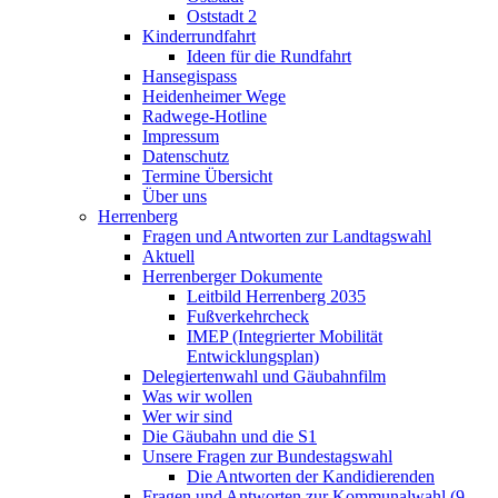
Oststadt 2
Kinderrundfahrt
Ideen für die Rundfahrt
Hansegispass
Heidenheimer Wege
Radwege-Hotline
Impressum
Datenschutz
Termine Übersicht
Über uns
Herrenberg
Fragen und Antworten zur Landtagswahl
Aktuell
Herrenberger Dokumente
Leitbild Herrenberg 2035
Fußverkehrcheck
IMEP (Integrierter Mobilität
Entwicklungsplan)
Delegiertenwahl und Gäubahnfilm
Was wir wollen
Wer wir sind
Die Gäubahn und die S1
Unsere Fragen zur Bundestagswahl
Die Antworten der Kandidierenden
Fragen und Antworten zur Kommunalwahl (9.