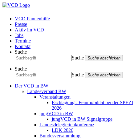
VCD Pannenhilfe
Presse
Aktiv im VCD
Jobs
Termine
Kontakt
Suche
Suche
Suche abschicken
Suche
Suche
Suche abschicken
Der VCD in BW
Landesverband BW
Veranstaltungen
Fachtagung - Feinmobilität bei der SPEZI
2026
jungVCD in BW
jungVCD in BW Signalgruppe
Landesdelegiertenkonferenz
LDK 2026
Bundesversammlung