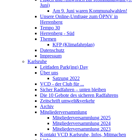
Juni)
Am 9. Juni waren Kommunalwahlen!
Unsere Online-Umfrage zum ÖPNV in
Herrenberg
Tempo 30
Herrenberg - Süd
Themen
KFP (Klimafahrplan)
Datenschutz
Impressum
Karlsruhe
Leitfaden Park(ing) Day
Über uns
Satzung 2022
VCD - der Club für ...
Sicher Radfahren – unten bleiben
Die 10 Gebote des sicheren Radfahrens
Zeitschrift umwelt&verkehr
Archiv
Mitgliederversammlung
Mitgliederversammlung 2025
Mitgliederversammlung 2024
Mitgliederversammlung 2023
Kontakt VCD Karlsruhe, Infos, Mitmachen