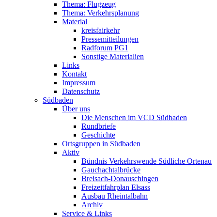
Thema: Flugzeug
Thema: Verkehrsplanung
Material
kreisfairkehr
Pressemitteilungen
Radforum PG1
Sonstige Materialien
Links
Kontakt
Impressum
Datenschutz
Südbaden
Über uns
Die Menschen im VCD Südbaden
Rundbriefe
Geschichte
Ortsgruppen in Südbaden
Aktiv
Bündnis Verkehrswende Südliche Ortenau
Gauchachtalbrücke
Breisach-Donauschingen
Freizeitfahrplan Elsass
Ausbau Rheintalbahn
Archiv
Service & Links