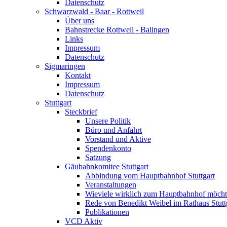
Datenschutz
Schwarzwald - Baar - Rottweil
Über uns
Bahnstrecke Rottweil - Balingen
Links
Impressum
Datenschutz
Sigmaringen
Kontakt
Impressum
Datenschutz
Stuttgart
Steckbrief
Unsere Politik
Büro und Anfahrt
Vorstand und Aktive
Spendenkonto
Satzung
Gäubahnkomitee Stuttgart
Abbindung vom Hauptbahnhof Stuttgart
Veranstaltungen
Wieviele wirklich zum Hauptbahnhof möch
Rede von Benedikt Weibel im Rathaus Stutt
Publikationen
VCD Aktiv