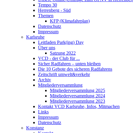
Tempo 30
Herrenberg - Süd
Themen
KFP (Klimafahrplan)
Datenschutz
Impressum
Karlsruhe
Leitfaden Park(ing) Day
Über uns
Satzung 2022
VCD - der Club für ...
Sicher Radfahren – unten bleiben
Die 10 Gebote des sicheren Radfahrens
Zeitschrift umwelt&verkehr
Archiv
Mitgliederversammlung
Mitgliederversammlung 2025
Mitgliederversammlung 2024
Mitgliederversammlung 2023
Kontakt VCD Karlsruhe, Infos, Mitmachen
Links
Impressum
Datenschutz
Konstanz