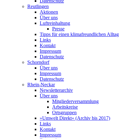
Datenschutz
Reutlingen
Aktionen
Über uns
Luftreinhaltung
Presse
Tipps für einen klimafreundlichen Alltag
Links
Kontakt
Impressum
Datenschutz
Schorndorf
Über uns
Impressum
Datenschutz
Rhein-Neckar
Newsletterarchiv
Über uns
Mitgliederversammlung
Arbeitskreise
Ortsgruppen
»Umwelt Direkt« (Archiv bis 2017)
Links
Kontakt
Impressum