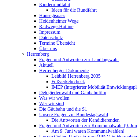
Kinderrundfahrt
Ideen für die Rundfahrt
Hansegispass
Heidenheimer Wege
Radwege-Hotline
Impressum
Datenschutz
Termine Übersicht
Über uns
Herrenberg
Fragen und Antworten zur Landtagswahl
Aktuell
Herrenberger Dokumente
Leitbild Herrenberg 2035
Fußverkehrcheck
IMEP (Integrierter Mobilität Entwicklungspl
Delegiertenwahl und Gäubahnfilm
Was wir wollen
Wer wir sind
Die Gäubahn und die S1
Unsere Fragen zur Bundestagswahl
Die Antworten der Kandidierenden
Fragen und Antworten zur Kommunalwahl (9. Jun
Am 9. Juni waren Kommunalwahlen!
Unsere Online-Umfrage zum ÖPNV in Herrenber