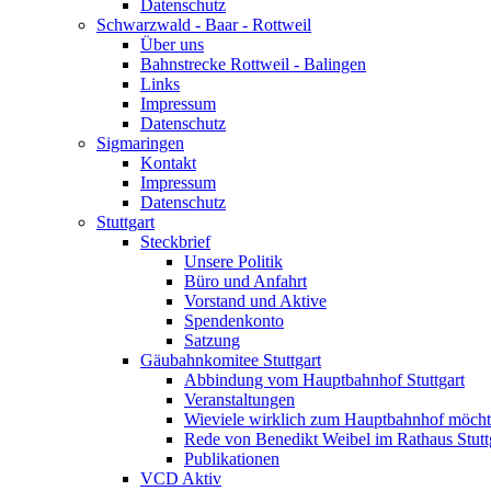
Datenschutz
Schwarzwald - Baar - Rottweil
Über uns
Bahnstrecke Rottweil - Balingen
Links
Impressum
Datenschutz
Sigmaringen
Kontakt
Impressum
Datenschutz
Stuttgart
Steckbrief
Unsere Politik
Büro und Anfahrt
Vorstand und Aktive
Spendenkonto
Satzung
Gäubahnkomitee Stuttgart
Abbindung vom Hauptbahnhof Stuttgart
Veranstaltungen
Wieviele wirklich zum Hauptbahnhof möch
Rede von Benedikt Weibel im Rathaus Stutt
Publikationen
VCD Aktiv