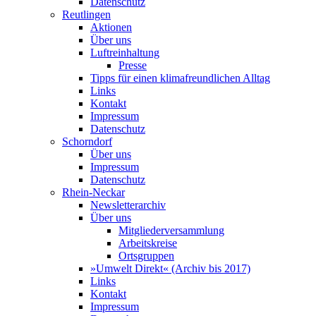
Datenschutz
Reutlingen
Aktionen
Über uns
Luftreinhaltung
Presse
Tipps für einen klimafreundlichen Alltag
Links
Kontakt
Impressum
Datenschutz
Schorndorf
Über uns
Impressum
Datenschutz
Rhein-Neckar
Newsletterarchiv
Über uns
Mitgliederversammlung
Arbeitskreise
Ortsgruppen
»Umwelt Direkt« (Archiv bis 2017)
Links
Kontakt
Impressum