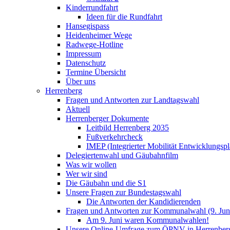
Kinderrundfahrt
Ideen für die Rundfahrt
Hansegispass
Heidenheimer Wege
Radwege-Hotline
Impressum
Datenschutz
Termine Übersicht
Über uns
Herrenberg
Fragen und Antworten zur Landtagswahl
Aktuell
Herrenberger Dokumente
Leitbild Herrenberg 2035
Fußverkehrcheck
IMEP (Integrierter Mobilität Entwicklungspl
Delegiertenwahl und Gäubahnfilm
Was wir wollen
Wer wir sind
Die Gäubahn und die S1
Unsere Fragen zur Bundestagswahl
Die Antworten der Kandidierenden
Fragen und Antworten zur Kommunalwahl (9. Jun
Am 9. Juni waren Kommunalwahlen!
Unsere Online-Umfrage zum ÖPNV in Herrenber