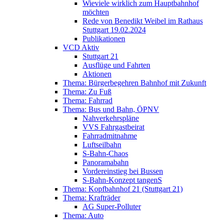
Wieviele wirklich zum Hauptbahnhof
möchten
Rede von Benedikt Weibel im Rathaus
Stuttgart 19.02.2024
Publikationen
VCD Aktiv
Stuttgart 21
Ausflüge und Fahrten
Aktionen
Thema: Bürgerbegehren Bahnhof mit Zukunft
Thema: Zu Fuß
Thema: Fahrrad
Thema: Bus und Bahn, ÖPNV
Nahverkehrspläne
VVS Fahrgastbeirat
Fahrradmitnahme
Luftseilbahn
S-Bahn-Chaos
Panoramabahn
Vordereinstieg bei Bussen
S-Bahn-Konzept tangenS
Thema: Kopfbahnhof 21 (Stuttgart 21)
Thema: Krafträder
AG Super-Polluter
Thema: Auto