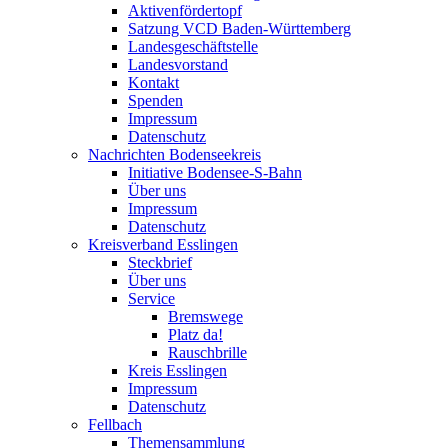
Aktivenfördertopf
Satzung VCD Baden-Württemberg
Landesgeschäftstelle
Landesvorstand
Kontakt
Spenden
Impressum
Datenschutz
Nachrichten Bodenseekreis
Initiative Bodensee-S-Bahn
Über uns
Impressum
Datenschutz
Kreisverband Esslingen
Steckbrief
Über uns
Service
Bremswege
Platz da!
Rauschbrille
Kreis Esslingen
Impressum
Datenschutz
Fellbach
Themensammlung