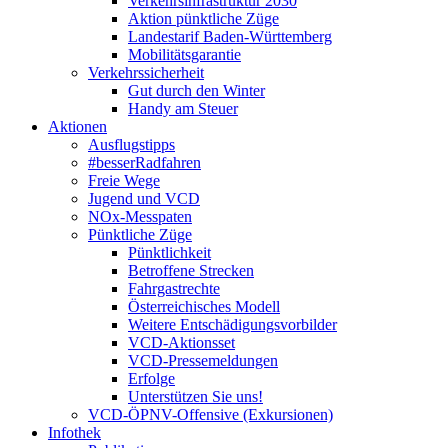
Verkehrsinfrastruktur 2030
Aktion pünktliche Züge
Landestarif Baden-Württemberg
Mobilitätsgarantie
Verkehrssicherheit
Gut durch den Winter
Handy am Steuer
Aktionen
Ausflugstipps
#besserRadfahren
Freie Wege
Jugend und VCD
NOx-Messpaten
Pünktliche Züge
Pünktlichkeit
Betroffene Strecken
Fahrgastrechte
Österreichisches Modell
Weitere Entschädigungsvorbilder
VCD-Aktionsset
VCD-Pressemeldungen
Erfolge
Unterstützen Sie uns!
VCD-ÖPNV-Offensive (Exkursionen)
Infothek