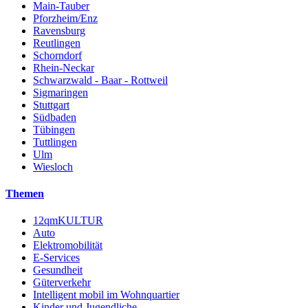
Main-Tauber
Pforzheim/Enz
Ravensburg
Reutlingen
Schorndorf
Rhein-Neckar
Schwarzwald - Baar - Rottweil
Sigmaringen
Stuttgart
Südbaden
Tübingen
Tuttlingen
Ulm
Wiesloch
Themen
12qmKULTUR
Auto
Elektromobilität
E-Services
Gesundheit
Güterverkehr
Intelligent mobil im Wohnquartier
Kinder und Jugendliche