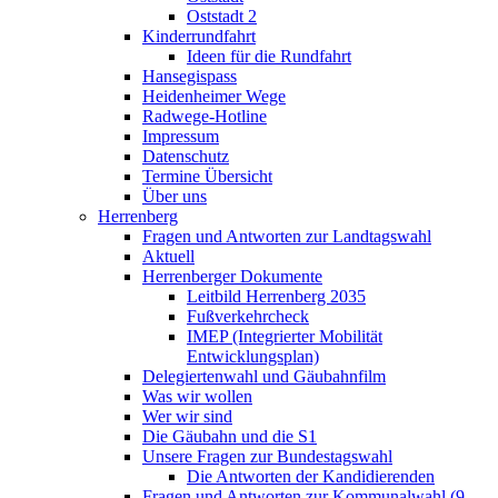
Oststadt 2
Kinderrundfahrt
Ideen für die Rundfahrt
Hansegispass
Heidenheimer Wege
Radwege-Hotline
Impressum
Datenschutz
Termine Übersicht
Über uns
Herrenberg
Fragen und Antworten zur Landtagswahl
Aktuell
Herrenberger Dokumente
Leitbild Herrenberg 2035
Fußverkehrcheck
IMEP (Integrierter Mobilität
Entwicklungsplan)
Delegiertenwahl und Gäubahnfilm
Was wir wollen
Wer wir sind
Die Gäubahn und die S1
Unsere Fragen zur Bundestagswahl
Die Antworten der Kandidierenden
Fragen und Antworten zur Kommunalwahl (9.