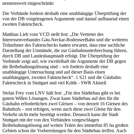
nennenswert eingeschränkt
Die Verbände fordern deshalb eine unabhängige Überprüfung der
von der DB vorgetragenen Argumente und darauf aufbauend einen
zweiten Faktencheck.
Matthias Lieb vom VCD stellt fest: „Die Vertreter des
Interessenverbandes Gäu-Neckar-BodenseeBahn und die weiteren
Teilnehmer des Faktenchecks hatten erwartet, dass eine sachliche
Darstellung der Umstände, die zur Gäubahnunterbrechung führen,
durch DB und Landeshauptstadt erfolgt. Die Überprüfung der
Verbände zeigt auf, wie zweifelhaft die Argumente der DB gegen
die Beibehaltungslösung sind – wir fordern deshalb eine
unabhängige Untersuchung und auf dieser Basis einen
unabhängigen, zweiten Faktencheck“. 1 S21 und die Gäubahn:
Faktencheck in Stuttgart und viel Kritik - SWR Aktuell
Stefan Frey vom LNV hält fest: „Für den Städtebau gibt es bei
gutem Willen Lösungen. Zwar kann Städtebau auf den für die
Gäubahn erforderlichen zwei Gleisen – von derzeit 16 Gleisen des
Bahnhofs – erst erfolgen, wenn auch diese zwei Gleise für den
Verkehr nicht mehr benötigt werden. Dennoch kann die Stadt
Stuttgart mit der von den Verbänden vorgeschlagen
Beibehaltungslösung auf weiten Teilen des immerhin 85 ha großen
Gebiets schon die Vorbereitungen für den Städtebau treffen. Auch