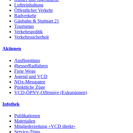
Luftreinhaltung
Öffentlicher Verkehr
Radverkehr
Gäubahn & Stuttgart 21
Tourismus
Verkehrspolitik
Verkehrssicherheit
Aktionen
Ausflugstipps
#besserRadfahren
Freie Wege
Jugend und VCD
NOx-Messpaten
Pünktliche Züge
VCD-ÖPNV-Offensive (Exkursionen)
Infothek
Publikationen
Materialien
Mitgliederzeitung »VCD direkt«
Service-Tipps