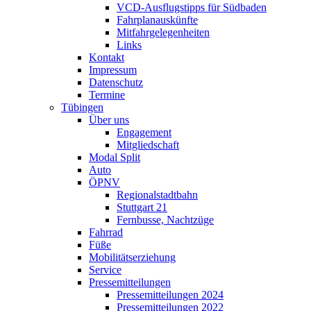
VCD-Ausflugstipps für Südbaden
Fahrplanauskünfte
Mitfahrgelegenheiten
Links
Kontakt
Impressum
Datenschutz
Termine
Tübingen
Über uns
Engagement
Mitgliedschaft
Modal Split
Auto
ÖPNV
Regionalstadtbahn
Stuttgart 21
Fernbusse, Nachtzüge
Fahrrad
Füße
Mobilitätserziehung
Service
Pressemitteilungen
Pressemitteilungen 2024
Pressemitteilungen 2022