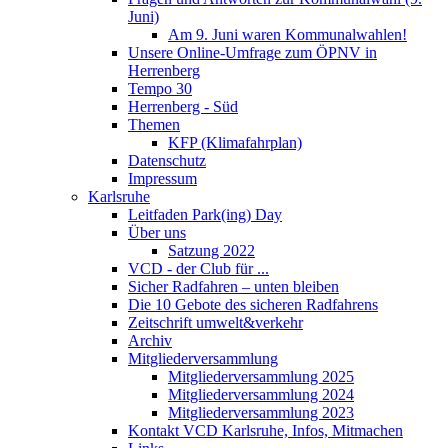
Juni)
Am 9. Juni waren Kommunalwahlen!
Unsere Online-Umfrage zum ÖPNV in
Herrenberg
Tempo 30
Herrenberg - Süd
Themen
KFP (Klimafahrplan)
Datenschutz
Impressum
Karlsruhe
Leitfaden Park(ing) Day
Über uns
Satzung 2022
VCD - der Club für ...
Sicher Radfahren – unten bleiben
Die 10 Gebote des sicheren Radfahrens
Zeitschrift umwelt&verkehr
Archiv
Mitgliederversammlung
Mitgliederversammlung 2025
Mitgliederversammlung 2024
Mitgliederversammlung 2023
Kontakt VCD Karlsruhe, Infos, Mitmachen