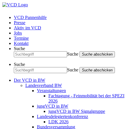
VCD Pannenhilfe
Presse
Aktiv im VCD
Jobs
Termine
Kontakt
Suche
Suche
Suche abschicken
Suche
Suche
Suche abschicken
Der VCD in BW
Landesverband BW
Veranstaltungen
Fachtagung - Feinmobilität bei der SPEZI
2026
jungVCD in BW
jungVCD in BW Signalgruppe
Landesdelegiertenkonferenz
LDK 2026
Bundesversammlung