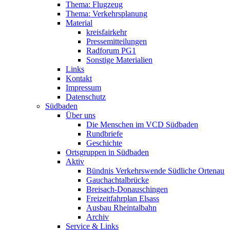
Thema: Flugzeug
Thema: Verkehrsplanung
Material
kreisfairkehr
Pressemitteilungen
Radforum PG1
Sonstige Materialien
Links
Kontakt
Impressum
Datenschutz
Südbaden
Über uns
Die Menschen im VCD Südbaden
Rundbriefe
Geschichte
Ortsgruppen in Südbaden
Aktiv
Bündnis Verkehrswende Südliche Ortenau
Gauchachtalbrücke
Breisach-Donauschingen
Freizeitfahrplan Elsass
Ausbau Rheintalbahn
Archiv
Service & Links